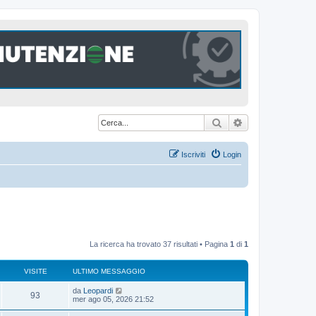
Cerca
Ricerca avanzat
Iscriviti
Login
La ricerca ha trovato 37 risultati • Pagina
1
di
1
VISITE
ULTIMO MESSAGGIO
U
da
Leopardi
V
93
l
mer ago 05, 2026 21:52
t
i
i