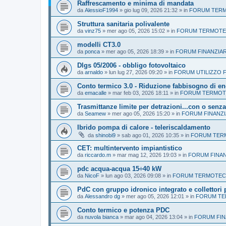
Raffrescamento e minima di mandata
da
AlessioF1994
»
gio lug 09, 2026 21:32
» in
FORUM TERMO
Struttura sanitaria polivalente
da
vinz75
»
mer ago 05, 2026 15:02
» in
FORUM TERMOTEC
modelli CT3.0
da
ponca
»
mer ago 05, 2026 18:39
» in
FORUM FINANZIAR
Dlgs 05/2006 - obbligo fotovoltaico
da
arnaldo
»
lun lug 27, 2026 09:20
» in
FORUM UTILIZZO F
Conto termico 3.0 - Riduzione fabbisogno di en
da
emacalle
»
mar feb 03, 2026 18:11
» in
FORUM TERMOTE
Trasmittanze limite per detrazioni...con o senza
da
Seamew
»
mer ago 05, 2026 15:20
» in
FORUM FINANZI
Ibrido pompa di calore - teleriscaldamento
da
shinobi9
»
sab ago 01, 2026 10:35
» in
FORUM TERM
CET: multintervento impiantistico
da
riccardo.m
»
mar mag 12, 2026 19:03
» in
FORUM FINAN
pdc acqua-acqua 15÷40 kW
da
NicoF
»
lun ago 03, 2026 09:08
» in
FORUM TERMOTECNI
PdC con gruppo idronico integrato e collettori 
da
Alessandro dg
»
mer ago 05, 2026 12:01
» in
FORUM TER
Conto termico e potenza PDC
da
nuvola bianca
»
mar ago 04, 2026 13:04
» in
FORUM FIN