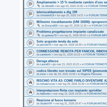
Ampliamento > 15 % mediante cambio d'uso s
da
Simo06
»
lun ago 03, 2026 15:05
» in
FORUM TERMO
teleriscaldamento e dlg 199
da
christian619
»
lun ago 25, 2025 14:57
» in
FORUM TERMO
Millesimi riscaldamento (UNI 10200): sproporzio
da
Duracell20
»
lun ago 03, 2026 11:26
» in
FORUM CON
Problema progettazione impianto canalizzato
da
godeas78
»
ven lug 31, 2026 08:03
» in
FORUM IMPI
Solo acquisto tenda da sole
da
picchio70
»
mar ago 04, 2026 18:39
» in
FORUM FINANZ
CONNESSIONE REMOTA PER FANCOIL INNOV
da
santwork
»
ven lug 31, 2026 10:23
» in
FORUM TERMOTE
Deroga altezza
da
Laura83
»
gio mar 23, 2023 20:23
» in
FORUM TERMOTEC
codice libretto non trovato sul SIPEE (piemonte)
da
irene
»
mer dic 03, 2025 10:09
» in
Regione Piemonte
RISCHIO VITA A3: COME FARLO DIVENTARE A
da
mmaarrccoo
»
mer lug 29, 2026 15:40
» in
FORUM ANTI
Interpretazione Rvita con impianto sprinkler
da
fabbretto
»
mar mag 19, 2026 18:08
» in
FORUM ANTINC
Reazione al fuoco boiserie
da
StudioVVF
»
ven lug 31, 2026 20:47
» in
FORUM ANTINC