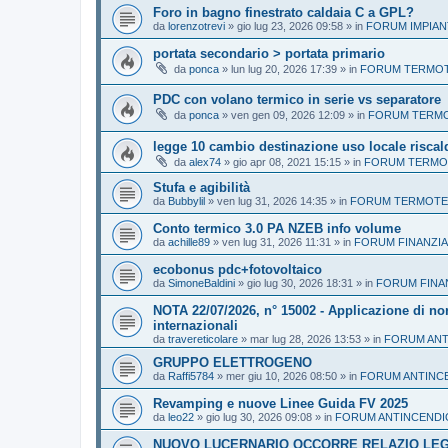
Foro in bagno finestrato caldaia C a GPL?
da
lorenzotrevi
»
gio lug 23, 2026 09:58
» in
FORUM IMPIAN
portata secondario > portata primario
da
ponca
»
lun lug 20, 2026 17:39
» in
FORUM TERMOTE
PDC con volano termico in serie vs separatore
da
ponca
»
ven gen 09, 2026 12:09
» in
FORUM TERMOT
legge 10 cambio destinazione uso locale riscal
da
alex74
»
gio apr 08, 2021 15:15
» in
FORUM TERMOT
Stufa e agibilità
da
Bubbylil
»
ven lug 31, 2026 14:35
» in
FORUM TERMOTEC
Conto termico 3.0 PA NZEB info volume
da
achille89
»
ven lug 31, 2026 11:31
» in
FORUM FINANZIA
ecobonus pdc+fotovoltaico
da
SimoneBaldini
»
gio lug 30, 2026 18:31
» in
FORUM FINA
NOTA 22/07/2026, n° 15002 - Applicazione di no
internazionali
da
travereticolare
»
mar lug 28, 2026 13:53
» in
FORUM ANT
GRUPPO ELETTROGENO
da
Raffi5784
»
mer giu 10, 2026 08:50
» in
FORUM ANTINC
Revamping e nuove Linee Guida FV 2025
da
leo22
»
gio lug 30, 2026 09:08
» in
FORUM ANTINCENDI
NUOVO LUCERNARIO OCCORRE RELAZIO LEG