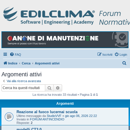
FAQ
Iscriviti
Login
C
Indice
Cerca
Argomenti attivi
e
Argomenti attivi
r
Vai alla ricerca avanzata
c
Cerca
Ricerca avanzata
a
La ricerca ha trovato 33 risultati • Pagina
1
di
1
Argomenti
Reazione al fuoco lucernai scuola
Ultimo messaggio da
StudioVVF
«
gio ago 06, 2026 22:22
Inviato in
FORUM ANTINCENDIO
Risposte:
2
modelli CT3.0