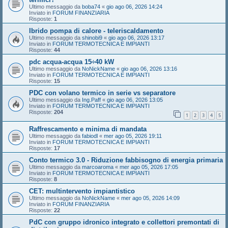
Ultimo messaggio da
boba74
«
gio ago 06, 2026 14:24
Inviato in
FORUM FINANZIARIA
Risposte:
1
Ibrido pompa di calore - teleriscaldamento
Ultimo messaggio da
shinobi9
«
gio ago 06, 2026 13:17
Inviato in
FORUM TERMOTECNICA E IMPIANTI
Risposte:
44
pdc acqua-acqua 15÷40 kW
Ultimo messaggio da
NoNickName
«
gio ago 06, 2026 13:16
Inviato in
FORUM TERMOTECNICA E IMPIANTI
Risposte:
15
PDC con volano termico in serie vs separatore
Ultimo messaggio da
Ing.Paff
«
gio ago 06, 2026 13:05
Inviato in
FORUM TERMOTECNICA E IMPIANTI
Risposte:
204
1
2
3
4
5
Raffrescamento e minima di mandata
Ultimo messaggio da
fabiodl
«
mer ago 05, 2026 19:11
Inviato in
FORUM TERMOTECNICA E IMPIANTI
Risposte:
17
Conto termico 3.0 - Riduzione fabbisogno di energia primaria
Ultimo messaggio da
marcoaroma
«
mer ago 05, 2026 17:05
Inviato in
FORUM TERMOTECNICA E IMPIANTI
Risposte:
8
CET: multintervento impiantistico
Ultimo messaggio da
NoNickName
«
mer ago 05, 2026 14:09
Inviato in
FORUM FINANZIARIA
Risposte:
22
PdC con gruppo idronico integrato e collettori premontati di