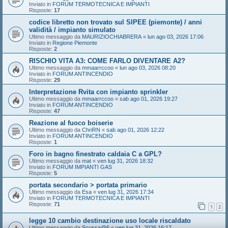
Inviato in
FORUM TERMOTECNICA E IMPIANTI
Risposte:
17
codice libretto non trovato sul SIPEE (piemonte) / anni
validità / impianto simulato
Ultimo messaggio da
MAURIZIOCHIABRERA
«
lun ago 03, 2026 17:06
Inviato in
Regione Piemonte
Risposte:
2
RISCHIO VITA A3: COME FARLO DIVENTARE A2?
Ultimo messaggio da
mmaarrccoo
«
lun ago 03, 2026 08:20
Inviato in
FORUM ANTINCENDIO
Risposte:
29
Interpretazione Rvita con impianto sprinkler
Ultimo messaggio da
mmaarrccoo
«
sab ago 01, 2026 19:27
Inviato in
FORUM ANTINCENDIO
Risposte:
47
Reazione al fuoco boiserie
Ultimo messaggio da
ChriRN
«
sab ago 01, 2026 12:22
Inviato in
FORUM ANTINCENDIO
Risposte:
1
Foro in bagno finestrato caldaia C a GPL?
Ultimo messaggio da
mat
«
ven lug 31, 2026 18:32
Inviato in
FORUM IMPIANTI GAS
Risposte:
5
portata secondario > portata primario
Ultimo messaggio da
Esa
«
ven lug 31, 2026 17:34
Inviato in
FORUM TERMOTECNICA E IMPIANTI
Risposte:
71
1
2
legge 10 cambio destinazione uso locale riscaldato
Ultimo messaggio da
Scussa@6
«
ven lug 31, 2026 16:17