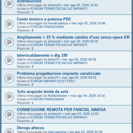
distribuzione
Ultimo messaggio da
arkanoid
«
mer ago 05, 2026 12:42
Inviato in
FORUM TERMOTECNICA E IMPIANTI
Risposte:
1
Conto termico e potenza PDC
Ultimo messaggio da
nuvola bianca
«
mer ago 05, 2026 10:46
Inviato in
FORUM FINANZIARIA
Risposte:
4
Ampliamento > 15 % mediante cambio d'uso senza opere ER
Ultimo messaggio da
arkanoid
«
mer ago 05, 2026 09:39
Inviato in
FORUM TERMOTECNICA E IMPIANTI
Risposte:
2
teleriscaldamento e dlg 199
Ultimo messaggio da
boba74
«
mer ago 05, 2026 08:58
Inviato in
FORUM TERMOTECNICA E IMPIANTI
Risposte:
4
Problema progettazione impianto canalizzato
Ultimo messaggio da
boba74
«
mer ago 05, 2026 08:43
Inviato in
FORUM IMPIANTI ELETTRICI
Risposte:
2
Solo acquisto tenda da sole
Ultimo messaggio da
NoNickName
«
mar ago 04, 2026 19:16
Inviato in
FORUM FINANZIARIA
Risposte:
1
CONNESSIONE REMOTA PER FANCOIL INNOVA
Ultimo messaggio da
santwork
«
mar ago 04, 2026 11:55
Inviato in
FORUM TERMOTECNICA E IMPIANTI
Risposte:
2
Deroga altezza
Ultimo messaggio da
marcoaroma
«
lun ago 03, 2026 22:30