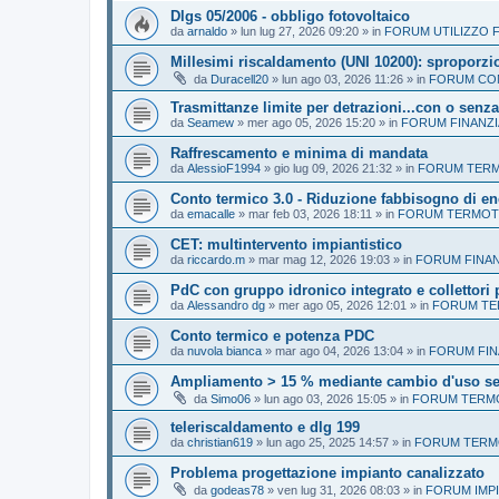
Dlgs 05/2006 - obbligo fotovoltaico
da
arnaldo
»
lun lug 27, 2026 09:20
» in
FORUM UTILIZZO F
Millesimi riscaldamento (UNI 10200): sproporzio
da
Duracell20
»
lun ago 03, 2026 11:26
» in
FORUM CON
Trasmittanze limite per detrazioni...con o senza
da
Seamew
»
mer ago 05, 2026 15:20
» in
FORUM FINANZI
Raffrescamento e minima di mandata
da
AlessioF1994
»
gio lug 09, 2026 21:32
» in
FORUM TERMO
Conto termico 3.0 - Riduzione fabbisogno di en
da
emacalle
»
mar feb 03, 2026 18:11
» in
FORUM TERMOTE
CET: multintervento impiantistico
da
riccardo.m
»
mar mag 12, 2026 19:03
» in
FORUM FINAN
PdC con gruppo idronico integrato e collettori 
da
Alessandro dg
»
mer ago 05, 2026 12:01
» in
FORUM TER
Conto termico e potenza PDC
da
nuvola bianca
»
mar ago 04, 2026 13:04
» in
FORUM FIN
Ampliamento > 15 % mediante cambio d'uso s
da
Simo06
»
lun ago 03, 2026 15:05
» in
FORUM TERMO
teleriscaldamento e dlg 199
da
christian619
»
lun ago 25, 2025 14:57
» in
FORUM TERMO
Problema progettazione impianto canalizzato
da
godeas78
»
ven lug 31, 2026 08:03
» in
FORUM IMPI