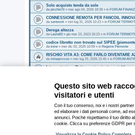
Solo acquisto tenda da sole
da
picchio70
»
mar ago 04, 2026 18:39
» in
FORUM FINANZ
CONNESSIONE REMOTA PER FANCOIL INNOV
da
santwork
»
ven lug 31, 2026 10:23
» in
FORUM TERMOTE
Deroga altezza
da
Laura83
»
gio mar 23, 2023 20:23
» in
FORUM TERMOTEC
codice libretto non trovato sul SIPEE (piemonte)
da
irene
»
mer dic 03, 2025 10:09
» in
Regione Piemonte
RISCHIO VITA A3: COME FARLO DIVENTARE A
da
mmaarrccoo
»
mer lug 29, 2026 15:40
» in
FORUM ANTI
Interpretazione Rvita con impianto sprinkler
da
fabbretto
»
mar mag 19, 2026 18:08
» in
FORUM ANTINC
Reazione al fuoco boiserie
Questo sito web raccog
da
StudioVVF
»
ven lug 31, 2026 20:47
» in
FORUM ANTINC
visitatori e utenti
Vai alla ricerca avanzata
Con il tuo consenso, noi e i nostri partner
ed elaborare i dati personali come, ad ese
Indice
annunci. Poiché rispettiamo il tuo diritto a
cookie. Clicca su preferenze GDPR per s
Visualizza la Cookie Policy Completa