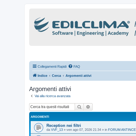
Collegamenti Rapidi
FAQ
Indice
Cerca
Argomenti attivi
Argomenti attivi
Vai alla ricerca avanzata
Cerca
Ricerca avanzata
ARGOMENTI
Reception nei filtri
da
VVF_13
»
ven ago 07, 2026 21:34
» in
FORUM ANTINCE