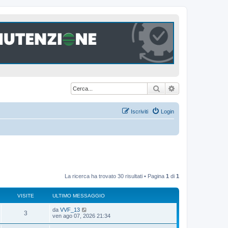
Cerca
Ricerca avanzat
Iscriviti
Login
La ricerca ha trovato 30 risultati • Pagina
1
di
1
VISITE
ULTIMO MESSAGGIO
U
da
VVF_13
V
3
l
ven ago 07, 2026 21:34
t
i
i