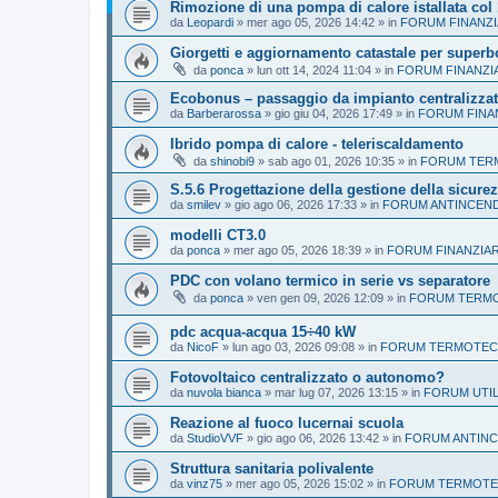
Rimozione di una pompa di calore istallata col
da
Leopardi
»
mer ago 05, 2026 14:42
» in
FORUM FINANZI
Giorgetti e aggiornamento catastale per super
da
ponca
»
lun ott 14, 2024 11:04
» in
FORUM FINANZI
Ecobonus – passaggio da impianto centralizzat
da
Barberarossa
»
gio giu 04, 2026 17:49
» in
FORUM FINA
Ibrido pompa di calore - teleriscaldamento
da
shinobi9
»
sab ago 01, 2026 10:35
» in
FORUM TERM
S.5.6 Progettazione della gestione della sicure
da
smilev
»
gio ago 06, 2026 17:33
» in
FORUM ANTINCEN
modelli CT3.0
da
ponca
»
mer ago 05, 2026 18:39
» in
FORUM FINANZIAR
PDC con volano termico in serie vs separatore
da
ponca
»
ven gen 09, 2026 12:09
» in
FORUM TERMOT
pdc acqua-acqua 15÷40 kW
da
NicoF
»
lun ago 03, 2026 09:08
» in
FORUM TERMOTECNI
Fotovoltaico centralizzato o autonomo?
da
nuvola bianca
»
mar lug 07, 2026 13:15
» in
FORUM UTIL
Reazione al fuoco lucernai scuola
da
StudioVVF
»
gio ago 06, 2026 13:42
» in
FORUM ANTINC
Struttura sanitaria polivalente
da
vinz75
»
mer ago 05, 2026 15:02
» in
FORUM TERMOTEC