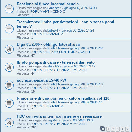
Reazione al fuoco lucernai scuola
Ultimo messaggio da
Gmeister
«
gio ago 06, 2026 14:30
Inviato in
FORUM ANTINCENDIO
Risposte:
1
Trasmittanze limite per detrazioni...con o senza ponti
termici?
Ultimo messaggio da
boba74
«
gio ago 06, 2026 14:24
Inviato in
FORUM FINANZIARIA
Risposte:
1
Dlgs 05/2006 - obbligo fotovoltaico
Ultimo messaggio da
NoNickName
«
gio ago 06, 2026 13:22
Inviato in
FORUM UTILIZZO FONTI RINNOVABILI
Risposte:
47
Ibrido pompa di calore - teleriscaldamento
Ultimo messaggio da
shinobi9
«
gio ago 06, 2026 13:17
Inviato in
FORUM TERMOTECNICA E IMPIANTI
Risposte:
44
pdc acqua-acqua 15÷40 kW
Ultimo messaggio da
NoNickName
«
gio ago 06, 2026 13:16
Inviato in
FORUM TERMOTECNICA E IMPIANTI
Risposte:
15
Rimozione di una pompa di calore istallata col 110
Ultimo messaggio da
NoNickName
«
gio ago 06, 2026 13:14
Inviato in
FORUM FINANZIARIA
Risposte:
7
PDC con volano termico in serie vs separatore
Ultimo messaggio da
Ing.Paff
«
gio ago 06, 2026 13:05
Inviato in
FORUM TERMOTECNICA E IMPIANTI
Risposte:
204
1
2
3
4
5