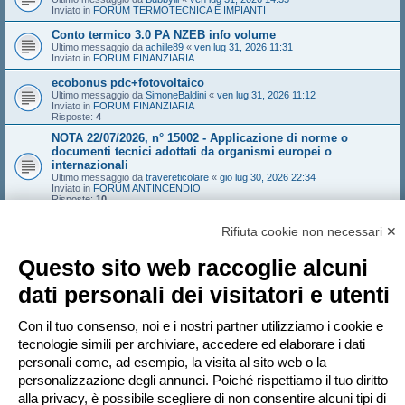
Inviato in
FORUM TERMOTECNICA E IMPIANTI
Conto termico 3.0 PA NZEB info volume
Ultimo messaggio da
achille89
«
ven lug 31, 2026 11:31
Inviato in
FORUM FINANZIARIA
ecobonus pdc+fotovoltaico
Ultimo messaggio da
SimoneBaldini
«
ven lug 31, 2026 11:12
Inviato in
FORUM FINANZIARIA
Risposte:
4
NOTA 22/07/2026, n° 15002 - Applicazione di norme o
documenti tecnici adottati da organismi europei o
internazionali
Ultimo messaggio da
travereticolare
«
gio lug 30, 2026 22:34
Inviato in
FORUM ANTINCENDIO
Risposte:
10
GRUPPO ELETTROGENO
Rifiuta cookie non necessari ✕
Ultimo messaggio da
weareblind
«
gio lug 30, 2026 20:40
Inviato in
FORUM ANTINCENDIO
Risposte:
3
Questo sito web raccoglie alcuni
Revamping e nuove Linee Guida FV 2025
dati personali dei visitatori e utenti
Ultimo messaggio da
weareblind
«
gio lug 30, 2026 20:39
Inviato in
FORUM ANTINCENDIO
Risposte:
3
Con il tuo consenso, noi e i nostri partner utilizziamo i cookie e
NUOVO LUCERNARIO OCCORRE RELAZIO LEGGE 10
tecnologie simili per archiviare, accedere ed elaborare i dati
Ultimo messaggio da
Scussa@6
«
gio lug 30, 2026 17:54
Inviato in
FORUM TERMOTECNICA E IMPIANTI
personali come, ad esempio, la visita al sito web o la
Risposte:
9
personalizzazione degli annunci. Poiché rispettiamo il tuo diritto
alla privacy, è possibile scegliere di non consentire alcuni tipi di