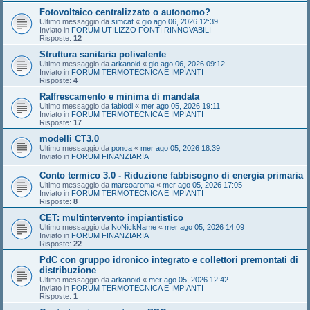
Fotovoltaico centralizzato o autonomo?
Ultimo messaggio da
simcat
«
gio ago 06, 2026 12:39
Inviato in
FORUM UTILIZZO FONTI RINNOVABILI
Risposte:
12
Struttura sanitaria polivalente
Ultimo messaggio da
arkanoid
«
gio ago 06, 2026 09:12
Inviato in
FORUM TERMOTECNICA E IMPIANTI
Risposte:
4
Raffrescamento e minima di mandata
Ultimo messaggio da
fabiodl
«
mer ago 05, 2026 19:11
Inviato in
FORUM TERMOTECNICA E IMPIANTI
Risposte:
17
modelli CT3.0
Ultimo messaggio da
ponca
«
mer ago 05, 2026 18:39
Inviato in
FORUM FINANZIARIA
Conto termico 3.0 - Riduzione fabbisogno di energia primaria
Ultimo messaggio da
marcoaroma
«
mer ago 05, 2026 17:05
Inviato in
FORUM TERMOTECNICA E IMPIANTI
Risposte:
8
CET: multintervento impiantistico
Ultimo messaggio da
NoNickName
«
mer ago 05, 2026 14:09
Inviato in
FORUM FINANZIARIA
Risposte:
22
PdC con gruppo idronico integrato e collettori premontati di
distribuzione
Ultimo messaggio da
arkanoid
«
mer ago 05, 2026 12:42
Inviato in
FORUM TERMOTECNICA E IMPIANTI
Risposte:
1