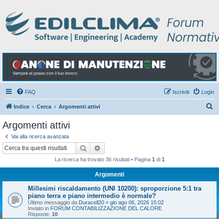
FAQ
Iscriviti
Login
C
Indice
Cerca
Argomenti attivi
e
Argomenti attivi
r
Vai alla ricerca avanzata
c
Cerca
Ricerca avanzata
a
La ricerca ha trovato 36 risultati • Pagina
1
di
1
Argomenti
Millesimi riscaldamento (UNI 10200): sproporzione 5:1 tra
piano terra e piano intermedio è normale?
Ultimo messaggio da
Duracell20
«
gio ago 06, 2026 15:02
Inviato in
FORUM CONTABILIZZAZIONE DEL CALORE
Risposte:
10