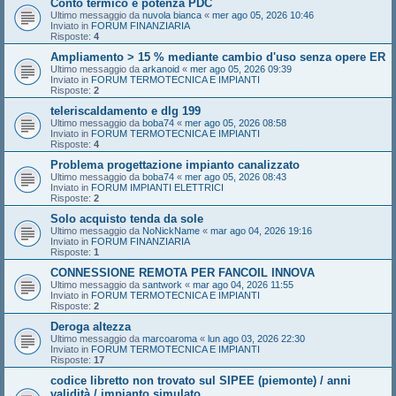
Conto termico e potenza PDC
Ultimo messaggio da
nuvola bianca
«
mer ago 05, 2026 10:46
Inviato in
FORUM FINANZIARIA
Risposte:
4
Ampliamento > 15 % mediante cambio d'uso senza opere ER
Ultimo messaggio da
arkanoid
«
mer ago 05, 2026 09:39
Inviato in
FORUM TERMOTECNICA E IMPIANTI
Risposte:
2
teleriscaldamento e dlg 199
Ultimo messaggio da
boba74
«
mer ago 05, 2026 08:58
Inviato in
FORUM TERMOTECNICA E IMPIANTI
Risposte:
4
Problema progettazione impianto canalizzato
Ultimo messaggio da
boba74
«
mer ago 05, 2026 08:43
Inviato in
FORUM IMPIANTI ELETTRICI
Risposte:
2
Solo acquisto tenda da sole
Ultimo messaggio da
NoNickName
«
mar ago 04, 2026 19:16
Inviato in
FORUM FINANZIARIA
Risposte:
1
CONNESSIONE REMOTA PER FANCOIL INNOVA
Ultimo messaggio da
santwork
«
mar ago 04, 2026 11:55
Inviato in
FORUM TERMOTECNICA E IMPIANTI
Risposte:
2
Deroga altezza
Ultimo messaggio da
marcoaroma
«
lun ago 03, 2026 22:30
Inviato in
FORUM TERMOTECNICA E IMPIANTI
Risposte:
17
codice libretto non trovato sul SIPEE (piemonte) / anni
validità / impianto simulato