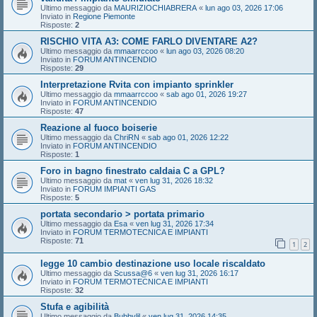
Ultimo messaggio da
MAURIZIOCHIABRERA
«
lun ago 03, 2026 17:06
Inviato in
Regione Piemonte
Risposte:
2
RISCHIO VITA A3: COME FARLO DIVENTARE A2?
Ultimo messaggio da
mmaarrccoo
«
lun ago 03, 2026 08:20
Inviato in
FORUM ANTINCENDIO
Risposte:
29
Interpretazione Rvita con impianto sprinkler
Ultimo messaggio da
mmaarrccoo
«
sab ago 01, 2026 19:27
Inviato in
FORUM ANTINCENDIO
Risposte:
47
Reazione al fuoco boiserie
Ultimo messaggio da
ChriRN
«
sab ago 01, 2026 12:22
Inviato in
FORUM ANTINCENDIO
Risposte:
1
Foro in bagno finestrato caldaia C a GPL?
Ultimo messaggio da
mat
«
ven lug 31, 2026 18:32
Inviato in
FORUM IMPIANTI GAS
Risposte:
5
portata secondario > portata primario
Ultimo messaggio da
Esa
«
ven lug 31, 2026 17:34
Inviato in
FORUM TERMOTECNICA E IMPIANTI
Risposte:
71
1
2
legge 10 cambio destinazione uso locale riscaldato
Ultimo messaggio da
Scussa@6
«
ven lug 31, 2026 16:17
Inviato in
FORUM TERMOTECNICA E IMPIANTI
Risposte:
32
Stufa e agibilità
Ultimo messaggio da
Bubbylil
«
ven lug 31, 2026 14:35