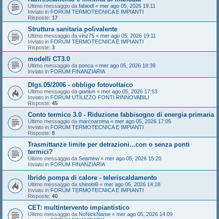
Ultimo messaggio da
fabiodl
«
mer ago 05, 2026 19:11
Inviato in
FORUM TERMOTECNICA E IMPIANTI
Risposte:
17
Struttura sanitaria polivalente
Ultimo messaggio da
vinz75
«
mer ago 05, 2026 19:11
Inviato in
FORUM TERMOTECNICA E IMPIANTI
Risposte:
3
modelli CT3.0
Ultimo messaggio da
ponca
«
mer ago 05, 2026 18:39
Inviato in
FORUM FINANZIARIA
Dlgs 05/2006 - obbligo fotovoltaico
Ultimo messaggio da
gianlun
«
mer ago 05, 2026 17:53
Inviato in
FORUM UTILIZZO FONTI RINNOVABILI
Risposte:
45
Conto termico 3.0 - Riduzione fabbisogno di energia primaria
Ultimo messaggio da
marcoaroma
«
mer ago 05, 2026 17:05
Inviato in
FORUM TERMOTECNICA E IMPIANTI
Risposte:
8
Trasmittanze limite per detrazioni...con o senza ponti
termici?
Ultimo messaggio da
Seamew
«
mer ago 05, 2026 15:20
Inviato in
FORUM FINANZIARIA
Ibrido pompa di calore - teleriscaldamento
Ultimo messaggio da
shinobi9
«
mer ago 05, 2026 14:18
Inviato in
FORUM TERMOTECNICA E IMPIANTI
Risposte:
40
CET: multintervento impiantistico
Ultimo messaggio da
NoNickName
«
mer ago 05, 2026 14:09