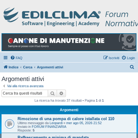
FAQ
Iscriviti
Login
C
Indice
Cerca
Argomenti attivi
e
Argomenti attivi
r
Vai alla ricerca avanzata
c
Cerca
Ricerca avanzata
a
La ricerca ha trovato 37 risultati • Pagina
1
di
1
Argomenti
Rimozione di una pompa di calore istallata col 110
Ultimo messaggio da
Leopardi
«
mer ago 05, 2026 21:52
Inviato in
FORUM FINANZIARIA
Risposte:
5
Raffrescamento e minima di mandata