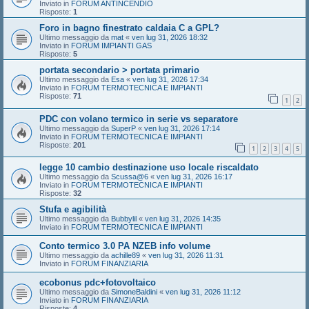
Inviato in
FORUM ANTINCENDIO
Risposte:
1
Foro in bagno finestrato caldaia C a GPL?
Ultimo messaggio da
mat
«
ven lug 31, 2026 18:32
Inviato in
FORUM IMPIANTI GAS
Risposte:
5
portata secondario > portata primario
Ultimo messaggio da
Esa
«
ven lug 31, 2026 17:34
Inviato in
FORUM TERMOTECNICA E IMPIANTI
Risposte:
71
1
2
PDC con volano termico in serie vs separatore
Ultimo messaggio da
SuperP
«
ven lug 31, 2026 17:14
Inviato in
FORUM TERMOTECNICA E IMPIANTI
Risposte:
201
1
2
3
4
5
legge 10 cambio destinazione uso locale riscaldato
Ultimo messaggio da
Scussa@6
«
ven lug 31, 2026 16:17
Inviato in
FORUM TERMOTECNICA E IMPIANTI
Risposte:
32
Stufa e agibilità
Ultimo messaggio da
Bubbylil
«
ven lug 31, 2026 14:35
Inviato in
FORUM TERMOTECNICA E IMPIANTI
Conto termico 3.0 PA NZEB info volume
Ultimo messaggio da
achille89
«
ven lug 31, 2026 11:31
Inviato in
FORUM FINANZIARIA
ecobonus pdc+fotovoltaico
Ultimo messaggio da
SimoneBaldini
«
ven lug 31, 2026 11:12
Inviato in
FORUM FINANZIARIA
Risposte:
4