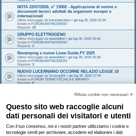
NOTA 22/07/2026, n° 15002 - Applicazione di norme o
documenti tecnici adottati da organismi europei o
internazionali
Ultimo messaggio da
travereticolare
«
gio lug 30, 2026 22:34
Inviato in
FORUM ANTINCENDIO
Risposte:
10
GRUPPO ELETTROGENO
Ultimo messaggio da
weareblind
«
gio lug 30, 2026 20:40
Inviato in
FORUM ANTINCENDIO
Risposte:
3
Revamping e nuove Linee Guida FV 2025
Ultimo messaggio da
weareblind
«
gio lug 30, 2026 20:39
Inviato in
FORUM ANTINCENDIO
Risposte:
3
NUOVO LUCERNARIO OCCORRE RELAZIO LEGGE 10
Ultimo messaggio da
Scussa@6
«
gio lug 30, 2026 17:54
Inviato in
FORUM TERMOTECNICA E IMPIANTI
Risposte:
9
Griglia esplusione aria in autorimessa
Rifiuta cookie non necessari ✕
Ultimo messaggio da
boba74
«
gio lug 30, 2026 12:12
Inviato in
FORUM ANTINCENDIO
Risposte:
2
Questo sito web raccoglie alcuni
Gruppo pompaggio 12845 e distanze
Ultimo messaggio da
Terminus
«
gio lug 30, 2026 10:18
dati personali dei visitatori e utenti
Inviato in
FORUM ANTINCENDIO
Risposte:
1
Con il tuo consenso, noi e i nostri partner utilizziamo i cookie e
SHOWROOM RIVENDITA MOTO + OFFICINA
Ultimo messaggio da
boba74
«
gio lug 30, 2026 09:30
tecnologie simili per archiviare, accedere ed elaborare i dati
Inviato in
FORUM ANTINCENDIO