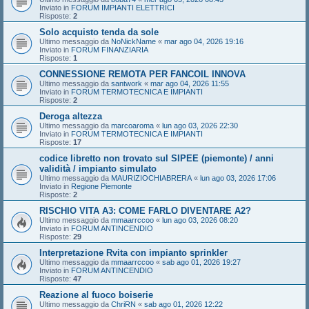
Inviato in
FORUM IMPIANTI ELETTRICI
Risposte:
2
Solo acquisto tenda da sole
Ultimo messaggio da
NoNickName
«
mar ago 04, 2026 19:16
Inviato in
FORUM FINANZIARIA
Risposte:
1
CONNESSIONE REMOTA PER FANCOIL INNOVA
Ultimo messaggio da
santwork
«
mar ago 04, 2026 11:55
Inviato in
FORUM TERMOTECNICA E IMPIANTI
Risposte:
2
Deroga altezza
Ultimo messaggio da
marcoaroma
«
lun ago 03, 2026 22:30
Inviato in
FORUM TERMOTECNICA E IMPIANTI
Risposte:
17
codice libretto non trovato sul SIPEE (piemonte) / anni
validità / impianto simulato
Ultimo messaggio da
MAURIZIOCHIABRERA
«
lun ago 03, 2026 17:06
Inviato in
Regione Piemonte
Risposte:
2
RISCHIO VITA A3: COME FARLO DIVENTARE A2?
Ultimo messaggio da
mmaarrccoo
«
lun ago 03, 2026 08:20
Inviato in
FORUM ANTINCENDIO
Risposte:
29
Interpretazione Rvita con impianto sprinkler
Ultimo messaggio da
mmaarrccoo
«
sab ago 01, 2026 19:27
Inviato in
FORUM ANTINCENDIO
Risposte:
47
Reazione al fuoco boiserie
Ultimo messaggio da
ChriRN
«
sab ago 01, 2026 12:22