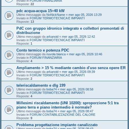
Inviato in
FORUM FINANZIARIA
Risposte:
22
pdc acqua-acqua 15÷40 kW
Ultimo messaggio da
NoNickName
«
mer ago 05, 2026 13:29
Inviato in
FORUM TERMOTECNICA E IMPIANTI
Risposte:
13
PdC con gruppo idronico integrato e collettori premontati di
distribuzione
Ultimo messaggio da
arkanoid
«
mer ago 05, 2026 12:42
Inviato in
FORUM TERMOTECNICA E IMPIANTI
Risposte:
1
Conto termico e potenza PDC
Ultimo messaggio da
nuvola bianca
«
mer ago 05, 2026 10:46
Inviato in
FORUM FINANZIARIA
Risposte:
4
Ampliamento > 15 % mediante cambio d'uso senza opere ER
Ultimo messaggio da
arkanoid
«
mer ago 05, 2026 09:39
Inviato in
FORUM TERMOTECNICA E IMPIANTI
Risposte:
2
teleriscaldamento e dlg 199
Ultimo messaggio da
boba74
«
mer ago 05, 2026 08:58
Inviato in
FORUM TERMOTECNICA E IMPIANTI
Risposte:
4
Millesimi riscaldamento (UNI 10200): sproporzione 5:1 tra
piano terra e piano intermedio è normale?
Ultimo messaggio da
boba74
«
mer ago 05, 2026 08:47
Inviato in
FORUM CONTABILIZZAZIONE DEL CALORE
Risposte:
9
Problema progettazione impianto canalizzato
Ultimo messaggio da
boba74
«
mer ago 05, 2026 08:43