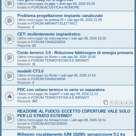
Ultimo messaggio da
gigix
«
dom ago 09, 2026 03:39
Inviato in
FORUM ACUSTICA e RUMORE
Problema progettazione impianto canalizzato
Ultimo messaggio da
godeas78
«
sab ago 08, 2026 21:08
Inviato in
FORUM IMPIANTI ELETTRICI
Risposte:
3
CET: multintervento impiantistico
Ultimo messaggio da
marcoaroma
«
sab ago 08, 2026 18:20
Inviato in
FORUM FINANZIARIA
Risposte:
23
Conto termico 3.0 - Riduzione fabbisogno di energia primaria
Ultimo messaggio da
Ronin
«
sab ago 08, 2026 18:00
Inviato in
FORUM TERMOTECNICA E IMPIANTI
Risposte:
11
modelli CT3.0
Ultimo messaggio da
Ronin
«
sab ago 08, 2026 14:15
Inviato in
FORUM FINANZIARIA
Risposte:
3
PDC con volano termico in serie vs separatore
Ultimo messaggio da
SuperP
«
sab ago 08, 2026 11:13
Inviato in
FORUM TERMOTECNICA E IMPIANTI
Risposte:
207
1
2
3
4
5
REAZIONE AL FUOCO: ECCETTO COPERTURE VALE SOLO
PER LO STRATO ESTERNO?
Ultimo messaggio da
mmaarrccoo
«
sab ago 08, 2026 10:31
Inviato in
FORUM ANTINCENDIO
Risposte:
15
Millesimi riscaldamento (UNI 10200): sproporzione 5:1 tra