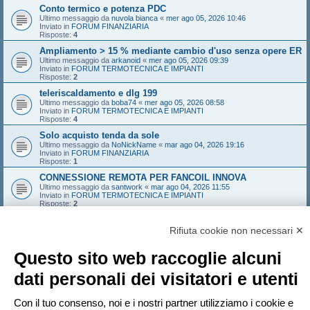
Conto termico e potenza PDC
Ultimo messaggio da
nuvola bianca
«
mer ago 05, 2026 10:46
Inviato in
FORUM FINANZIARIA
Risposte:
4
Ampliamento > 15 % mediante cambio d'uso senza opere ER
Ultimo messaggio da
arkanoid
«
mer ago 05, 2026 09:39
Inviato in
FORUM TERMOTECNICA E IMPIANTI
Risposte:
2
teleriscaldamento e dlg 199
Ultimo messaggio da
boba74
«
mer ago 05, 2026 08:58
Inviato in
FORUM TERMOTECNICA E IMPIANTI
Risposte:
4
Solo acquisto tenda da sole
Ultimo messaggio da
NoNickName
«
mar ago 04, 2026 19:16
Inviato in
FORUM FINANZIARIA
Risposte:
1
CONNESSIONE REMOTA PER FANCOIL INNOVA
Ultimo messaggio da
santwork
«
mar ago 04, 2026 11:55
Inviato in
FORUM TERMOTECNICA E IMPIANTI
Risposte:
2
Deroga altezza
Ultimo messaggio da
marcoaroma
«
lun ago 03, 2026 22:30
Rifiuta cookie non necessari ✕
Inviato in
FORUM TERMOTECNICA E IMPIANTI
Risposte:
17
Questo sito web raccoglie alcuni
codice libretto non trovato sul SIPEE (piemonte) / anni
validità / impianto simulato
dati personali dei visitatori e utenti
Ultimo messaggio da
MAURIZIOCHIABRERA
«
lun ago 03, 2026 17:06
Inviato in
Regione Piemonte
Risposte:
2
Con il tuo consenso, noi e i nostri partner utilizziamo i cookie e