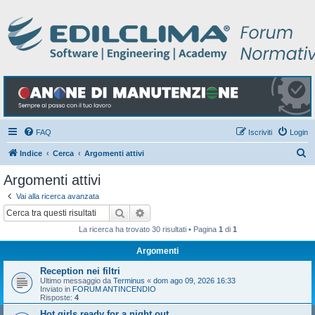
FAQ
Iscriviti
Login
C
Indice
Cerca
Argomenti attivi
e
Argomenti attivi
r
Vai alla ricerca avanzata
c
Cerca
Ricerca avanzata
a
La ricerca ha trovato 30 risultati • Pagina
1
di
1
Argomenti
Reception nei filtri
Ultimo messaggio da
Terminus
«
dom ago 09, 2026 16:33
Inviato in
FORUM ANTINCENDIO
Risposte:
4
Hot girls ready for a night out