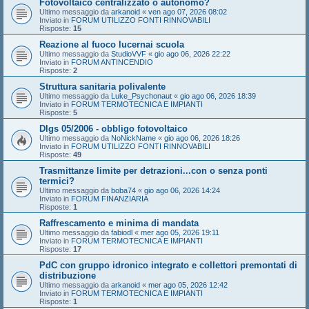
Fotovoltaico centralizzato o autonomo?
Ultimo messaggio da
arkanoid
«
ven ago 07, 2026 08:02
Inviato in
FORUM UTILIZZO FONTI RINNOVABILI
Risposte:
15
Reazione al fuoco lucernai scuola
Ultimo messaggio da
StudioVVF
«
gio ago 06, 2026 22:22
Inviato in
FORUM ANTINCENDIO
Risposte:
2
Struttura sanitaria polivalente
Ultimo messaggio da
Luke_Psychonaut
«
gio ago 06, 2026 18:39
Inviato in
FORUM TERMOTECNICA E IMPIANTI
Risposte:
5
Dlgs 05/2006 - obbligo fotovoltaico
Ultimo messaggio da
NoNickName
«
gio ago 06, 2026 18:26
Inviato in
FORUM UTILIZZO FONTI RINNOVABILI
Risposte:
49
Trasmittanze limite per detrazioni...con o senza ponti
termici?
Ultimo messaggio da
boba74
«
gio ago 06, 2026 14:24
Inviato in
FORUM FINANZIARIA
Risposte:
1
Raffrescamento e minima di mandata
Ultimo messaggio da
fabiodl
«
mer ago 05, 2026 19:11
Inviato in
FORUM TERMOTECNICA E IMPIANTI
Risposte:
17
PdC con gruppo idronico integrato e collettori premontati di
distribuzione
Ultimo messaggio da
arkanoid
«
mer ago 05, 2026 12:42
Inviato in
FORUM TERMOTECNICA E IMPIANTI
Risposte:
1