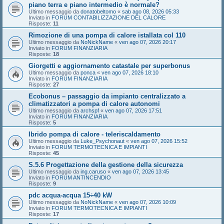
piano terra e piano intermedio è normale?
Ultimo messaggio da
donatobeltomo
«
sab ago 08, 2026 05:33
Inviato in
FORUM CONTABILIZZAZIONE DEL CALORE
Risposte:
11
Rimozione di una pompa di calore istallata col 110
Ultimo messaggio da
NoNickName
«
ven ago 07, 2026 20:17
Inviato in
FORUM FINANZIARIA
Risposte:
18
Giorgetti e aggiornamento catastale per superbonus
Ultimo messaggio da
ponca
«
ven ago 07, 2026 18:10
Inviato in
FORUM FINANZIARIA
Risposte:
27
Ecobonus – passaggio da impianto centralizzato a
climatizzatori a pompa di calore autonomi
Ultimo messaggio da
archspf
«
ven ago 07, 2026 17:51
Inviato in
FORUM FINANZIARIA
Risposte:
5
Ibrido pompa di calore - teleriscaldamento
Ultimo messaggio da
Luke_Psychonaut
«
ven ago 07, 2026 15:52
Inviato in
FORUM TERMOTECNICA E IMPIANTI
Risposte:
45
S.5.6 Progettazione della gestione della sicurezza
Ultimo messaggio da
ing.caruso
«
ven ago 07, 2026 13:45
Inviato in
FORUM ANTINCENDIO
Risposte:
9
pdc acqua-acqua 15÷40 kW
Ultimo messaggio da
NoNickName
«
ven ago 07, 2026 10:09
Inviato in
FORUM TERMOTECNICA E IMPIANTI
Risposte:
17