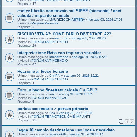
Risposte:
17
codice libretto non trovato sul SIPEE (piemonte) / anni
validità / impianto simulato
Ultimo messaggio da
MAURIZIOCHIABRERA
«
lun ago 03, 2026 17:06
Inviato in
Regione Piemonte
Risposte:
2
RISCHIO VITA A3: COME FARLO DIVENTARE A2?
Ultimo messaggio da
mmaarrccoo
«
lun ago 03, 2026 08:20
Inviato in
FORUM ANTINCENDIO
Risposte:
29
Interpretazione Rvita con impianto sprinkler
Ultimo messaggio da
mmaarrccoo
«
sab ago 01, 2026 19:27
Inviato in
FORUM ANTINCENDIO
Risposte:
47
Reazione al fuoco boiserie
Ultimo messaggio da
ChriRN
«
sab ago 01, 2026 12:22
Inviato in
FORUM ANTINCENDIO
Risposte:
1
Foro in bagno finestrato caldaia C a GPL?
Ultimo messaggio da
mat
«
ven lug 31, 2026 18:32
Inviato in
FORUM IMPIANTI GAS
Risposte:
5
portata secondario > portata primario
Ultimo messaggio da
Esa
«
ven lug 31, 2026 17:34
Inviato in
FORUM TERMOTECNICA E IMPIANTI
Risposte:
71
1
2
legge 10 cambio destinazione uso locale riscaldato
Ultimo messaggio da
Scussa@6
«
ven lug 31, 2026 16:17