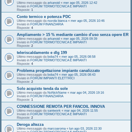
Ultimo messaggio da
arkanoid
«
mer ago 05, 2026 12:42
Inviato in
FORUM TERMOTECNICA E IMPIANTI
Risposte:
1
Conto termico e potenza PDC
Ultimo messaggio da
nuvola bianca
«
mer ago 05, 2026 10:46
Inviato in
FORUM FINANZIARIA
Risposte:
4
Ampliamento > 15 % mediante cambio d'uso senza opere ER
Ultimo messaggio da
arkanoid
«
mer ago 05, 2026 09:39
Inviato in
FORUM TERMOTECNICA E IMPIANTI
Risposte:
2
teleriscaldamento e dlg 199
Ultimo messaggio da
boba74
«
mer ago 05, 2026 08:58
Inviato in
FORUM TERMOTECNICA E IMPIANTI
Risposte:
4
Problema progettazione impianto canalizzato
Ultimo messaggio da
boba74
«
mer ago 05, 2026 08:43
Inviato in
FORUM IMPIANTI ELETTRICI
Risposte:
2
Solo acquisto tenda da sole
Ultimo messaggio da
NoNickName
«
mar ago 04, 2026 19:16
Inviato in
FORUM FINANZIARIA
Risposte:
1
CONNESSIONE REMOTA PER FANCOIL INNOVA
Ultimo messaggio da
santwork
«
mar ago 04, 2026 11:55
Inviato in
FORUM TERMOTECNICA E IMPIANTI
Risposte:
2
Deroga altezza
Ultimo messaggio da
marcoaroma
«
lun ago 03, 2026 22:30
Inviato in
FORUM TERMOTECNICA E IMPIANTI