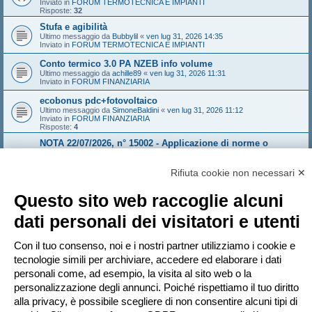
Inviato in
FORUM TERMOTECNICA E IMPIANTI
Risposte:
32
Stufa e agibilità
Ultimo messaggio da
Bubbylil
«
ven lug 31, 2026 14:35
Inviato in
FORUM TERMOTECNICA E IMPIANTI
Conto termico 3.0 PA NZEB info volume
Ultimo messaggio da
achille89
«
ven lug 31, 2026 11:31
Inviato in
FORUM FINANZIARIA
ecobonus pdc+fotovoltaico
Ultimo messaggio da
SimoneBaldini
«
ven lug 31, 2026 11:12
Inviato in
FORUM FINANZIARIA
Risposte:
4
NOTA 22/07/2026, n° 15002 - Applicazione di norme o
documenti tecnici adottati da organismi europei o
internazionali
Rifiuta cookie non necessari ✕
Ultimo messaggio da
travereticolare
«
gio lug 30, 2026 22:34
Inviato in
FORUM ANTINCENDIO
Risposte:
10
Questo sito web raccoglie alcuni
GRUPPO ELETTROGENO
dati personali dei visitatori e utenti
Ultimo messaggio da
weareblind
«
gio lug 30, 2026 20:40
Inviato in
FORUM ANTINCENDIO
Risposte:
3
Con il tuo consenso, noi e i nostri partner utilizziamo i cookie e
Revamping e nuove Linee Guida FV 2025
tecnologie simili per archiviare, accedere ed elaborare i dati
Ultimo messaggio da
weareblind
«
gio lug 30, 2026 20:39
Inviato in
FORUM ANTINCENDIO
personali come, ad esempio, la visita al sito web o la
Risposte:
3
personalizzazione degli annunci. Poiché rispettiamo il tuo diritto
alla privacy, è possibile scegliere di non consentire alcuni tipi di
La ricerca ha trovato 36 risultati • Pagina
1
di
1