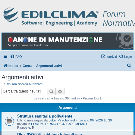
FAQ
Iscriviti
Login
C
Indice
Cerca
Argomenti attivi
e
Argomenti attivi
r
Vai alla ricerca avanzata
c
Cerca
Ricerca avanzata
a
La ricerca ha trovato 36 risultati • Pagina
1
di
1
Argomenti
Struttura sanitaria polivalente
Ultimo messaggio da
Luke_Psychonaut
«
gio ago 06, 2026 18:39
Inviato in
FORUM TERMOTECNICA E IMPIANTI
Risposte:
5
Dlgs 05/2006 - obbligo fotovoltaico