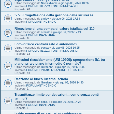
Ultimo messaggio da
NoNickName
«
gio ago 06, 2026 18:26
Inviato in
FORUM UTILIZZO FONTI RINNOVABILI
Risposte:
49
S.5.6 Progettazione della gestione della sicurezza
Ultimo messaggio da
smilev
«
gio ago 06, 2026 17:33
Inviato in
FORUM ANTINCENDIO
Rimozione di una pompa di calore istallata col 110
Ultimo messaggio da
arnaldo
«
gio ago 06, 2026 17:21
Inviato in
FORUM FINANZIARIA
Risposte:
8
Fotovoltaico centralizzato o autonomo?
Ultimo messaggio da
ponca
«
gio ago 06, 2026 16:25
Inviato in
FORUM UTILIZZO FONTI RINNOVABILI
Risposte:
14
Millesimi riscaldamento (UNI 10200): sproporzione 5:1 tra
piano terra e piano intermedio è normale?
Ultimo messaggio da
Duracell20
«
gio ago 06, 2026 15:02
Inviato in
FORUM CONTABILIZZAZIONE DEL CALORE
Risposte:
10
Reazione al fuoco lucernai scuola
Ultimo messaggio da
Gmeister
«
gio ago 06, 2026 14:30
Inviato in
FORUM ANTINCENDIO
Risposte:
1
Trasmittanze limite per detrazioni...con o senza ponti
termici?
Ultimo messaggio da
boba74
«
gio ago 06, 2026 14:24
Inviato in
FORUM FINANZIARIA
Risposte:
1
Ibrido pompa di calore - teleriscaldamento