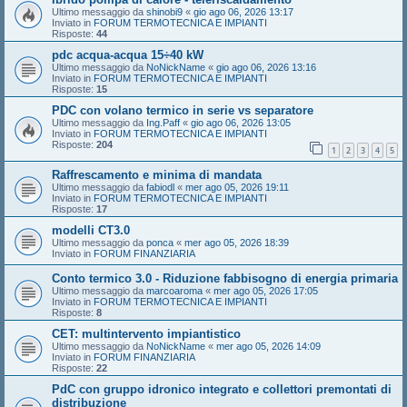
Ultimo messaggio da
shinobi9
«
gio ago 06, 2026 13:17
Inviato in
FORUM TERMOTECNICA E IMPIANTI
Risposte:
44
pdc acqua-acqua 15÷40 kW
Ultimo messaggio da
NoNickName
«
gio ago 06, 2026 13:16
Inviato in
FORUM TERMOTECNICA E IMPIANTI
Risposte:
15
PDC con volano termico in serie vs separatore
Ultimo messaggio da
Ing.Paff
«
gio ago 06, 2026 13:05
Inviato in
FORUM TERMOTECNICA E IMPIANTI
Risposte:
204
1
2
3
4
5
Raffrescamento e minima di mandata
Ultimo messaggio da
fabiodl
«
mer ago 05, 2026 19:11
Inviato in
FORUM TERMOTECNICA E IMPIANTI
Risposte:
17
modelli CT3.0
Ultimo messaggio da
ponca
«
mer ago 05, 2026 18:39
Inviato in
FORUM FINANZIARIA
Conto termico 3.0 - Riduzione fabbisogno di energia primaria
Ultimo messaggio da
marcoaroma
«
mer ago 05, 2026 17:05
Inviato in
FORUM TERMOTECNICA E IMPIANTI
Risposte:
8
CET: multintervento impiantistico
Ultimo messaggio da
NoNickName
«
mer ago 05, 2026 14:09
Inviato in
FORUM FINANZIARIA
Risposte:
22
PdC con gruppo idronico integrato e collettori premontati di
distribuzione