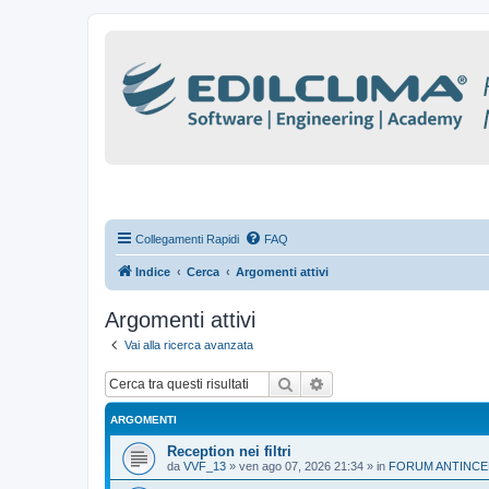
Collegamenti Rapidi
FAQ
Indice
Cerca
Argomenti attivi
Argomenti attivi
Vai alla ricerca avanzata
Cerca
Ricerca avanzata
ARGOMENTI
Reception nei filtri
da
VVF_13
»
ven ago 07, 2026 21:34
» in
FORUM ANTINCE