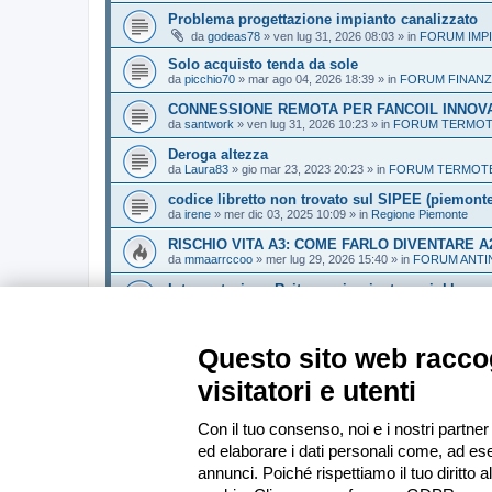
Problema progettazione impianto canalizzato
da
godeas78
»
ven lug 31, 2026 08:03
» in
FORUM IMPI
Solo acquisto tenda da sole
da
picchio70
»
mar ago 04, 2026 18:39
» in
FORUM FINANZ
CONNESSIONE REMOTA PER FANCOIL INNOV
da
santwork
»
ven lug 31, 2026 10:23
» in
FORUM TERMOTE
Deroga altezza
da
Laura83
»
gio mar 23, 2023 20:23
» in
FORUM TERMOTEC
codice libretto non trovato sul SIPEE (piemonte)
da
irene
»
mer dic 03, 2025 10:09
» in
Regione Piemonte
RISCHIO VITA A3: COME FARLO DIVENTARE A
da
mmaarrccoo
»
mer lug 29, 2026 15:40
» in
FORUM ANTI
Interpretazione Rvita con impianto sprinkler
da
fabbretto
»
mar mag 19, 2026 18:08
» in
FORUM ANTINC
Reazione al fuoco boiserie
Questo sito web raccog
da
StudioVVF
»
ven lug 31, 2026 20:47
» in
FORUM ANTINC
visitatori e utenti
Vai alla ricerca avanzata
Con il tuo consenso, noi e i nostri partner
ed elaborare i dati personali come, ad ese
Indice
annunci. Poiché rispettiamo il tuo diritto a