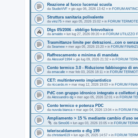
Reazione al fuoco lucernai scuola
da
StudioVVF
»
gio ago 06, 2026 13:42
» in
FORUM ANTINC
Struttura sanitaria polivalente
da
vinz75
»
mer ago 05, 2026 15:02
» in
FORUM TERMOTEC
Dlgs 05/2006 - obbligo fotovoltaico
da
arnaldo
»
lun lug 27, 2026 09:20
» in
FORUM UTILIZZO F
Trasmittanze limite per detrazioni...con o senza
da
Seamew
»
mer ago 05, 2026 15:20
» in
FORUM FINANZI
Raffrescamento e minima di mandata
da
AlessioF1994
»
gio lug 09, 2026 21:32
» in
FORUM TERMO
Conto termico 3.0 - Riduzione fabbisogno di en
da
emacalle
»
mar feb 03, 2026 18:11
» in
FORUM TERMOTE
CET: multintervento impiantistico
da
riccardo.m
»
mar mag 12, 2026 19:03
» in
FORUM FINAN
PdC con gruppo idronico integrato e collettori 
da
Alessandro dg
»
mer ago 05, 2026 12:01
» in
FORUM TER
Conto termico e potenza PDC
da
nuvola bianca
»
mar ago 04, 2026 13:04
» in
FORUM FIN
Ampliamento > 15 % mediante cambio d'uso s
da
Simo06
»
lun ago 03, 2026 15:05
» in
FORUM TERMO
teleriscaldamento e dlg 199
da
christian619
»
lun ago 25, 2025 14:57
» in
FORUM TERMO