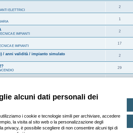
o
i
t
p
R
2
s
s
ANTI ELETTRICI
e
o
i
t
p
R
1
s
IARIA
s
e
o
i
t
A
p
R
2
s
CNICA E IMPIANTI
s
e
o
i
t
p
R
17
s
NICA E IMPIANTI
s
e
o
i
t
 / anni validità / impianto simulato
p
R
2
s
s
e
o
i
t
2?
p
R
29
s
NCENDIO
s
e
o
i
t
p
R
47
s
ENDIO
s
e
o
i
t
p
R
1
s
lie alcuni dati personali dei
ENDIO
s
e
o
i
t
p
s
s
e
o
t
p
 utilizziamo i cookie e tecnologie simili per archiviare, accedere
s
mpio, la visita al sito web o la personalizzazione degli
e
o
t
lla privacy, è possibile scegliere di non consentire alcuni tipi di
s