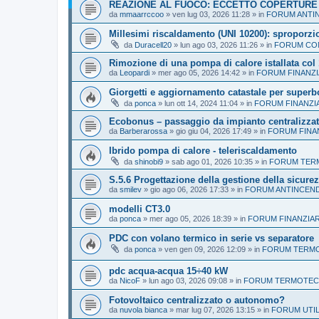
REAZIONE AL FUOCO: ECCETTO COPERTURE
da
mmaarrccoo
»
ven lug 03, 2026 11:28
» in
FORUM ANTI
Millesimi riscaldamento (UNI 10200): sproporzio
da
Duracell20
»
lun ago 03, 2026 11:26
» in
FORUM CON
Rimozione di una pompa di calore istallata col
da
Leopardi
»
mer ago 05, 2026 14:42
» in
FORUM FINANZI
Giorgetti e aggiornamento catastale per super
da
ponca
»
lun ott 14, 2024 11:04
» in
FORUM FINANZI
Ecobonus – passaggio da impianto centralizzat
da
Barberarossa
»
gio giu 04, 2026 17:49
» in
FORUM FINA
Ibrido pompa di calore - teleriscaldamento
da
shinobi9
»
sab ago 01, 2026 10:35
» in
FORUM TERM
S.5.6 Progettazione della gestione della sicure
da
smilev
»
gio ago 06, 2026 17:33
» in
FORUM ANTINCEN
modelli CT3.0
da
ponca
»
mer ago 05, 2026 18:39
» in
FORUM FINANZIAR
PDC con volano termico in serie vs separatore
da
ponca
»
ven gen 09, 2026 12:09
» in
FORUM TERMOT
pdc acqua-acqua 15÷40 kW
da
NicoF
»
lun ago 03, 2026 09:08
» in
FORUM TERMOTECNI
Fotovoltaico centralizzato o autonomo?
da
nuvola bianca
»
mar lug 07, 2026 13:15
» in
FORUM UTIL