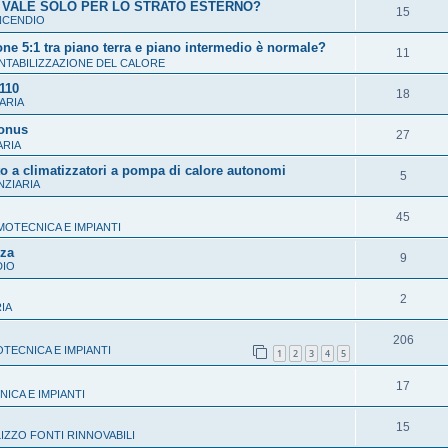
 VALE SOLO PER LO STRATO ESTERNO?
R
15
NCENDIO
s
i
ne 5:1 tra piano terra e piano intermedio è normale?
p
R
11
s
TABILIZZAZIONE DEL CALORE
o
i
 110
p
R
18
s
ARIA
s
o
i
t
bonus
p
R
27
s
s
ARIA
e
o
i
t
o a climatizzatori a pompa di calore autonomi
p
R
5
s
NZIARIA
s
e
o
i
t
p
R
45
s
s
OTECNICA E IMPIANTI
e
o
i
t
zza
p
R
9
s
DIO
s
e
o
i
t
p
R
2
s
IA
s
e
o
i
t
p
R
206
s
s
ECNICA E IMPIANTI
1
2
3
4
5
e
o
i
t
p
R
17
s
s
CA E IMPIANTI
e
o
i
t
p
R
15
s
IZZO FONTI RINNOVABILI
s
e
o