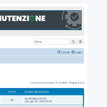
Cerca
Ricerca avanzat
Iscriviti
Login
La ricerca ha trovato 31 risultati • Pagina
1
di
1
VISITE
ULTIMO MESSAGGIO
U
da
mmaarrccoo
V
46
l
sab ago 08, 2026 10:44
t
i
i