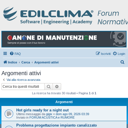
FAQ
Iscriviti
Login
C
Indice
Cerca
Argomenti attivi
e
Argomenti attivi
r
Vai alla ricerca avanzata
c
Cerca
Ricerca avanzata
a
La ricerca ha trovato 30 risultati • Pagina
1
di
1
Argomenti
Hot girls ready for a night out
Ultimo messaggio da
gigix
«
dom ago 09, 2026 03:39
Inviato in
FORUM ACUSTICA e RUMORE
Problema progettazione impianto canalizzato