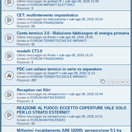
Ultimo messaggio da
godeas78
«
sab ago 08, 2026 21:08
Inviato in
FORUM IMPIANTI ELETTRICI
Risposte:
3
CET: multintervento impiantistico
Ultimo messaggio da
marcoaroma
«
sab ago 08, 2026 18:20
Inviato in
FORUM FINANZIARIA
Risposte:
23
Conto termico 3.0 - Riduzione fabbisogno di energia primaria
Ultimo messaggio da
Ronin
«
sab ago 08, 2026 18:00
Inviato in
FORUM TERMOTECNICA E IMPIANTI
Risposte:
11
modelli CT3.0
Ultimo messaggio da
Ronin
«
sab ago 08, 2026 14:15
Inviato in
FORUM FINANZIARIA
Risposte:
3
PDC con volano termico in serie vs separatore
Ultimo messaggio da
SuperP
«
sab ago 08, 2026 11:13
Inviato in
FORUM TERMOTECNICA E IMPIANTI
Risposte:
207
1
2
3
4
5
Reception nei filtri
Ultimo messaggio da
mmaarrccoo
«
sab ago 08, 2026 10:44
Inviato in
FORUM ANTINCENDIO
Risposte:
3
REAZIONE AL FUOCO: ECCETTO COPERTURE VALE SOLO
PER LO STRATO ESTERNO?
Ultimo messaggio da
mmaarrccoo
«
sab ago 08, 2026 10:31
Inviato in
FORUM ANTINCENDIO
Risposte:
15
Millesimi riscaldamento (UNI 10200): sproporzione 5:1 tra