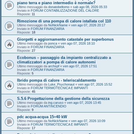
piano terra e piano intermedio è normale?
Ultimo messaggio da
donatobeltomo
«
sab ago 08, 2026 05:33
Inviato in
FORUM CONTABILIZZAZIONE DEL CALORE
Risposte:
11
Rimozione di una pompa di calore istallata col 110
Ultimo messaggio da
NoNickName
«
ven ago 07, 2026 20:17
Inviato in
FORUM FINANZIARIA
Risposte:
18
Giorgetti e aggiornamento catastale per superbonus
Ultimo messaggio da
ponca
«
ven ago 07, 2026 18:10
Inviato in
FORUM FINANZIARIA
Risposte:
27
Ecobonus – passaggio da impianto centralizzato a
climatizzatori a pompa di calore autonomi
Ultimo messaggio da
archspf
«
ven ago 07, 2026 17:51
Inviato in
FORUM FINANZIARIA
Risposte:
5
Ibrido pompa di calore - teleriscaldamento
Ultimo messaggio da
Luke_Psychonaut
«
ven ago 07, 2026 15:52
Inviato in
FORUM TERMOTECNICA E IMPIANTI
Risposte:
45
S.5.6 Progettazione della gestione della sicurezza
Ultimo messaggio da
ing.caruso
«
ven ago 07, 2026 13:45
Inviato in
FORUM ANTINCENDIO
Risposte:
9
pdc acqua-acqua 15÷40 kW
Ultimo messaggio da
NoNickName
«
ven ago 07, 2026 10:09
Inviato in
FORUM TERMOTECNICA E IMPIANTI
Risposte:
17