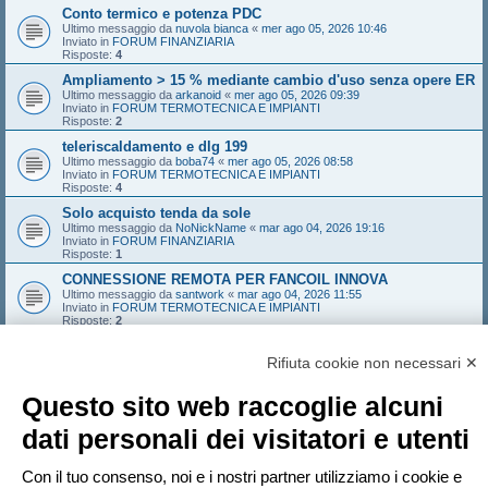
Conto termico e potenza PDC
Ultimo messaggio da
nuvola bianca
«
mer ago 05, 2026 10:46
Inviato in
FORUM FINANZIARIA
Risposte:
4
Ampliamento > 15 % mediante cambio d'uso senza opere ER
Ultimo messaggio da
arkanoid
«
mer ago 05, 2026 09:39
Inviato in
FORUM TERMOTECNICA E IMPIANTI
Risposte:
2
teleriscaldamento e dlg 199
Ultimo messaggio da
boba74
«
mer ago 05, 2026 08:58
Inviato in
FORUM TERMOTECNICA E IMPIANTI
Risposte:
4
Solo acquisto tenda da sole
Ultimo messaggio da
NoNickName
«
mar ago 04, 2026 19:16
Inviato in
FORUM FINANZIARIA
Risposte:
1
CONNESSIONE REMOTA PER FANCOIL INNOVA
Ultimo messaggio da
santwork
«
mar ago 04, 2026 11:55
Inviato in
FORUM TERMOTECNICA E IMPIANTI
Risposte:
2
Deroga altezza
Ultimo messaggio da
marcoaroma
«
lun ago 03, 2026 22:30
Rifiuta cookie non necessari ✕
Inviato in
FORUM TERMOTECNICA E IMPIANTI
Risposte:
17
Questo sito web raccoglie alcuni
codice libretto non trovato sul SIPEE (piemonte) / anni
validità / impianto simulato
dati personali dei visitatori e utenti
Ultimo messaggio da
MAURIZIOCHIABRERA
«
lun ago 03, 2026 17:06
Inviato in
Regione Piemonte
Risposte:
2
Con il tuo consenso, noi e i nostri partner utilizziamo i cookie e