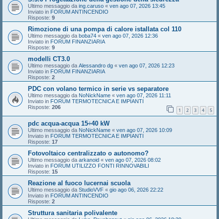
Ultimo messaggio da
ing.caruso
«
ven ago 07, 2026 13:45
Inviato in
FORUM ANTINCENDIO
Risposte:
9
Rimozione di una pompa di calore istallata col 110
Ultimo messaggio da
boba74
«
ven ago 07, 2026 12:36
Inviato in
FORUM FINANZIARIA
Risposte:
9
modelli CT3.0
Ultimo messaggio da
Alessandro dg
«
ven ago 07, 2026 12:23
Inviato in
FORUM FINANZIARIA
Risposte:
2
PDC con volano termico in serie vs separatore
Ultimo messaggio da
NoNickName
«
ven ago 07, 2026 11:11
Inviato in
FORUM TERMOTECNICA E IMPIANTI
Risposte:
206
1
2
3
4
5
pdc acqua-acqua 15÷40 kW
Ultimo messaggio da
NoNickName
«
ven ago 07, 2026 10:09
Inviato in
FORUM TERMOTECNICA E IMPIANTI
Risposte:
17
Fotovoltaico centralizzato o autonomo?
Ultimo messaggio da
arkanoid
«
ven ago 07, 2026 08:02
Inviato in
FORUM UTILIZZO FONTI RINNOVABILI
Risposte:
15
Reazione al fuoco lucernai scuola
Ultimo messaggio da
StudioVVF
«
gio ago 06, 2026 22:22
Inviato in
FORUM ANTINCENDIO
Risposte:
2
Struttura sanitaria polivalente