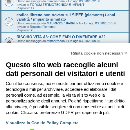
Ultimo messaggio da
marcoaroma
«
lun ago 03, 2026 22:30
Inviato in
FORUM TERMOTECNICA E IMPIANTI
Risposte:
17
codice libretto non trovato sul SIPEE (piemonte) / anni
validità / impianto simulato
Ultimo messaggio da
MAURIZIOCHIABRERA
«
lun ago 03, 2026 17:06
Inviato in
Regione Piemonte
Risposte:
2
RISCHIO VITA A3: COME FARLO DIVENTARE A2?
Ultimo messaggio da
mmaarrccoo
«
lun ago 03, 2026 08:20
Inviato in
FORUM ANTINCENDIO
Risposte:
29
Rifiuta cookie non necessari ✕
Interpretazione Rvita con impianto sprinkler
Ultimo messaggio da
mmaarrccoo
«
sab ago 01, 2026 19:27
Inviato in
FORUM ANTINCENDIO
Questo sito web raccoglie alcuni
Risposte:
47
dati personali dei visitatori e utenti
Reazione al fuoco boiserie
Ultimo messaggio da
ChriRN
«
sab ago 01, 2026 12:22
Inviato in
FORUM ANTINCENDIO
Con il tuo consenso, noi e i nostri partner utilizziamo i cookie e
Risposte:
1
tecnologie simili per archiviare, accedere ed elaborare i dati
Foro in bagno finestrato caldaia C a GPL?
Ultimo messaggio da
mat
«
ven lug 31, 2026 18:32
personali come, ad esempio, la visita al sito web o la
Inviato in
FORUM IMPIANTI GAS
personalizzazione degli annunci. Poiché rispettiamo il tuo diritto
Risposte:
5
alla privacy, è possibile scegliere di non consentire alcuni tipi di
cookie. Clicca su preferenze GDPR per saperne di più.
La ricerca ha trovato 28 risultati • Pagina
1
di
1
Visualizza la Cookie Policy Completa
Vai a