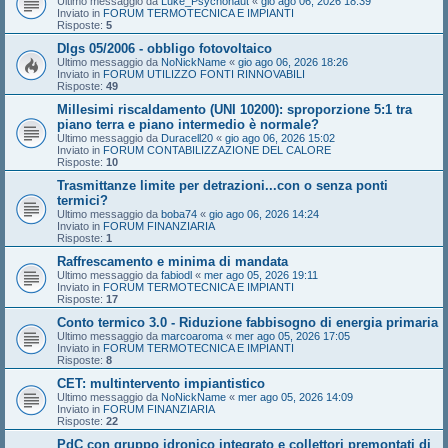
Ultimo messaggio da
Luke_Psychonaut
«
gio ago 06, 2026 18:39
Inviato in
FORUM TERMOTECNICA E IMPIANTI
Risposte:
5
Dlgs 05/2006 - obbligo fotovoltaico
Ultimo messaggio da
NoNickName
«
gio ago 06, 2026 18:26
Inviato in
FORUM UTILIZZO FONTI RINNOVABILI
Risposte:
49
Millesimi riscaldamento (UNI 10200): sproporzione 5:1 tra
piano terra e piano intermedio è normale?
Ultimo messaggio da
Duracell20
«
gio ago 06, 2026 15:02
Inviato in
FORUM CONTABILIZZAZIONE DEL CALORE
Risposte:
10
Trasmittanze limite per detrazioni...con o senza ponti
termici?
Ultimo messaggio da
boba74
«
gio ago 06, 2026 14:24
Inviato in
FORUM FINANZIARIA
Risposte:
1
Raffrescamento e minima di mandata
Ultimo messaggio da
fabiodl
«
mer ago 05, 2026 19:11
Inviato in
FORUM TERMOTECNICA E IMPIANTI
Risposte:
17
Conto termico 3.0 - Riduzione fabbisogno di energia primaria
Ultimo messaggio da
marcoaroma
«
mer ago 05, 2026 17:05
Inviato in
FORUM TERMOTECNICA E IMPIANTI
Risposte:
8
CET: multintervento impiantistico
Ultimo messaggio da
NoNickName
«
mer ago 05, 2026 14:09
Inviato in
FORUM FINANZIARIA
Risposte:
22
PdC con gruppo idronico integrato e collettori premontati di