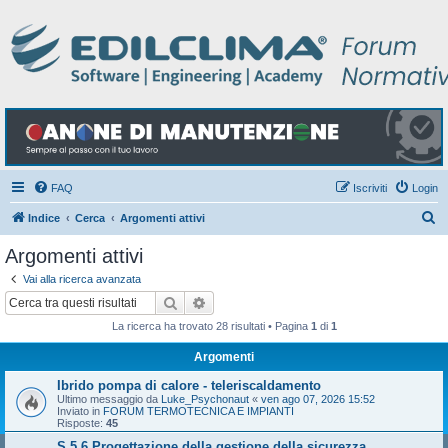
FAQ
Iscriviti
Login
C
Indice
Cerca
Argomenti attivi
e
Argomenti attivi
r
Vai alla ricerca avanzata
c
Cerca
Ricerca avanzata
a
La ricerca ha trovato 28 risultati • Pagina
1
di
1
Argomenti
Ibrido pompa di calore - teleriscaldamento
Ultimo messaggio da
Luke_Psychonaut
«
ven ago 07, 2026 15:52
Inviato in
FORUM TERMOTECNICA E IMPIANTI
Risposte:
45
S.5.6 Progettazione della gestione della sicurezza