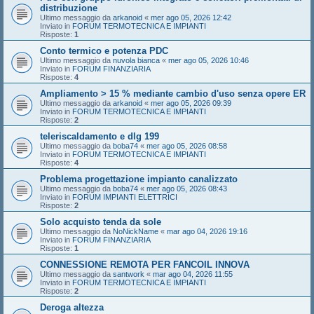
distribuzione
Ultimo messaggio da
arkanoid
«
mer ago 05, 2026 12:42
Inviato in
FORUM TERMOTECNICA E IMPIANTI
Risposte:
1
Conto termico e potenza PDC
Ultimo messaggio da
nuvola bianca
«
mer ago 05, 2026 10:46
Inviato in
FORUM FINANZIARIA
Risposte:
4
Ampliamento > 15 % mediante cambio d'uso senza opere ER
Ultimo messaggio da
arkanoid
«
mer ago 05, 2026 09:39
Inviato in
FORUM TERMOTECNICA E IMPIANTI
Risposte:
2
teleriscaldamento e dlg 199
Ultimo messaggio da
boba74
«
mer ago 05, 2026 08:58
Inviato in
FORUM TERMOTECNICA E IMPIANTI
Risposte:
4
Problema progettazione impianto canalizzato
Ultimo messaggio da
boba74
«
mer ago 05, 2026 08:43
Inviato in
FORUM IMPIANTI ELETTRICI
Risposte:
2
Solo acquisto tenda da sole
Ultimo messaggio da
NoNickName
«
mar ago 04, 2026 19:16
Inviato in
FORUM FINANZIARIA
Risposte:
1
CONNESSIONE REMOTA PER FANCOIL INNOVA
Ultimo messaggio da
santwork
«
mar ago 04, 2026 11:55
Inviato in
FORUM TERMOTECNICA E IMPIANTI
Risposte:
2
Deroga altezza