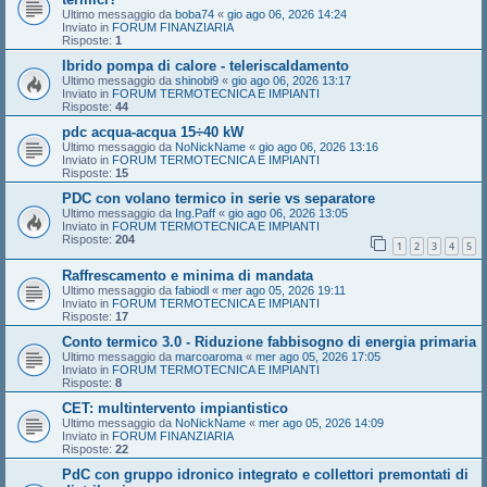
Ultimo messaggio da
boba74
«
gio ago 06, 2026 14:24
Inviato in
FORUM FINANZIARIA
Risposte:
1
Ibrido pompa di calore - teleriscaldamento
Ultimo messaggio da
shinobi9
«
gio ago 06, 2026 13:17
Inviato in
FORUM TERMOTECNICA E IMPIANTI
Risposte:
44
pdc acqua-acqua 15÷40 kW
Ultimo messaggio da
NoNickName
«
gio ago 06, 2026 13:16
Inviato in
FORUM TERMOTECNICA E IMPIANTI
Risposte:
15
PDC con volano termico in serie vs separatore
Ultimo messaggio da
Ing.Paff
«
gio ago 06, 2026 13:05
Inviato in
FORUM TERMOTECNICA E IMPIANTI
Risposte:
204
1
2
3
4
5
Raffrescamento e minima di mandata
Ultimo messaggio da
fabiodl
«
mer ago 05, 2026 19:11
Inviato in
FORUM TERMOTECNICA E IMPIANTI
Risposte:
17
Conto termico 3.0 - Riduzione fabbisogno di energia primaria
Ultimo messaggio da
marcoaroma
«
mer ago 05, 2026 17:05
Inviato in
FORUM TERMOTECNICA E IMPIANTI
Risposte:
8
CET: multintervento impiantistico
Ultimo messaggio da
NoNickName
«
mer ago 05, 2026 14:09
Inviato in
FORUM FINANZIARIA
Risposte:
22
PdC con gruppo idronico integrato e collettori premontati di