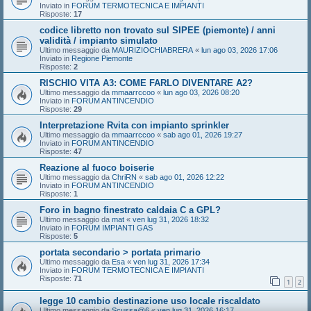
Inviato in
FORUM TERMOTECNICA E IMPIANTI
Risposte:
17
codice libretto non trovato sul SIPEE (piemonte) / anni
validità / impianto simulato
Ultimo messaggio da
MAURIZIOCHIABRERA
«
lun ago 03, 2026 17:06
Inviato in
Regione Piemonte
Risposte:
2
RISCHIO VITA A3: COME FARLO DIVENTARE A2?
Ultimo messaggio da
mmaarrccoo
«
lun ago 03, 2026 08:20
Inviato in
FORUM ANTINCENDIO
Risposte:
29
Interpretazione Rvita con impianto sprinkler
Ultimo messaggio da
mmaarrccoo
«
sab ago 01, 2026 19:27
Inviato in
FORUM ANTINCENDIO
Risposte:
47
Reazione al fuoco boiserie
Ultimo messaggio da
ChriRN
«
sab ago 01, 2026 12:22
Inviato in
FORUM ANTINCENDIO
Risposte:
1
Foro in bagno finestrato caldaia C a GPL?
Ultimo messaggio da
mat
«
ven lug 31, 2026 18:32
Inviato in
FORUM IMPIANTI GAS
Risposte:
5
portata secondario > portata primario
Ultimo messaggio da
Esa
«
ven lug 31, 2026 17:34
Inviato in
FORUM TERMOTECNICA E IMPIANTI
Risposte:
71
1
2
legge 10 cambio destinazione uso locale riscaldato
Ultimo messaggio da
Scussa@6
«
ven lug 31, 2026 16:17