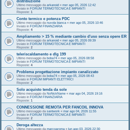
distribuzione
Ultimo messaggio da
arkanoid
«
mer ago 05, 2026 12:42
Inviato in
FORUM TERMOTECNICA E IMPIANTI
Risposte:
1
Conto termico e potenza PDC
Ultimo messaggio da
nuvola bianca
«
mer ago 05, 2026 10:46
Inviato in
FORUM FINANZIARIA
Risposte:
4
Ampliamento > 15 % mediante cambio d'uso senza opere ER
Ultimo messaggio da
arkanoid
«
mer ago 05, 2026 09:39
Inviato in
FORUM TERMOTECNICA E IMPIANTI
Risposte:
2
teleriscaldamento e dlg 199
Ultimo messaggio da
boba74
«
mer ago 05, 2026 08:58
Inviato in
FORUM TERMOTECNICA E IMPIANTI
Risposte:
4
Problema progettazione impianto canalizzato
Ultimo messaggio da
boba74
«
mer ago 05, 2026 08:43
Inviato in
FORUM IMPIANTI ELETTRICI
Risposte:
2
Solo acquisto tenda da sole
Ultimo messaggio da
NoNickName
«
mar ago 04, 2026 19:16
Inviato in
FORUM FINANZIARIA
Risposte:
1
CONNESSIONE REMOTA PER FANCOIL INNOVA
Ultimo messaggio da
santwork
«
mar ago 04, 2026 11:55
Inviato in
FORUM TERMOTECNICA E IMPIANTI
Risposte:
2
Deroga altezza
Ultimo messaggio da
marcoaroma
«
lun ago 03, 2026 22:30