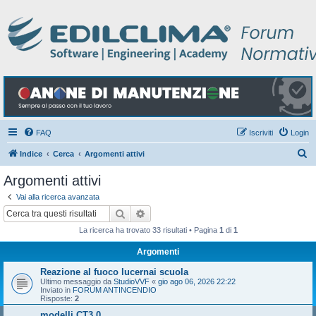
FAQ
Iscriviti
Login
C
Indice
Cerca
Argomenti attivi
e
Argomenti attivi
r
Vai alla ricerca avanzata
c
Cerca
Ricerca avanzata
a
La ricerca ha trovato 33 risultati • Pagina
1
di
1
Argomenti
Reazione al fuoco lucernai scuola
Ultimo messaggio da
StudioVVF
«
gio ago 06, 2026 22:22
Inviato in
FORUM ANTINCENDIO
Risposte:
2
modelli CT3.0