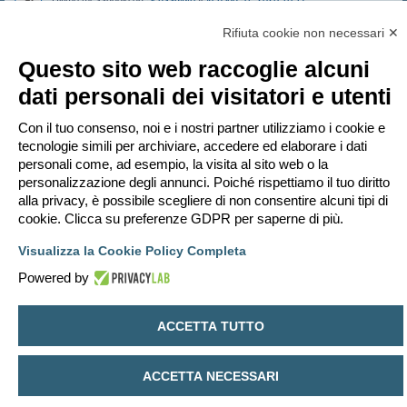
Inviato in
FORUM TERMOTECNICA E IMPIANTI
Risposte:
32
Rifiuta cookie non necessari ✕
Stufa e agibilità
Ultimo messaggio da
Bubbylil
«
ven lug 31, 2026 14:35
Questo sito web raccoglie alcuni
Inviato in
FORUM TERMOTECNICA E IMPIANTI
dati personali dei visitatori e utenti
Conto termico 3.0 PA NZEB info volume
Ultimo messaggio da
achille89
«
ven lug 31, 2026 11:31
Inviato in
FORUM FINANZIARIA
Con il tuo consenso, noi e i nostri partner utilizziamo i cookie e
ecobonus pdc+fotovoltaico
tecnologie simili per archiviare, accedere ed elaborare i dati
Ultimo messaggio da
SimoneBaldini
«
ven lug 31, 2026 11:12
personali come, ad esempio, la visita al sito web o la
Inviato in
FORUM FINANZIARIA
Risposte:
4
personalizzazione degli annunci. Poiché rispettiamo il tuo diritto
alla privacy, è possibile scegliere di non consentire alcuni tipi di
cookie. Clicca su preferenze GDPR per saperne di più.
La ricerca ha trovato 33 risultati • Pagina
1
di
1
Vai a
Visualizza la Cookie Policy Completa
Powered by
Indice
Contattaci
Cancella cookie
Tutti gli orari sono
UTC+02:00
Creato da
phpBB
® Forum Software © phpBB Limited
ACCETTA TUTTO
Traduzione Italiana
phpBB-Italia.it
Privacy
|
Condizioni
ACCETTA NECESSARI