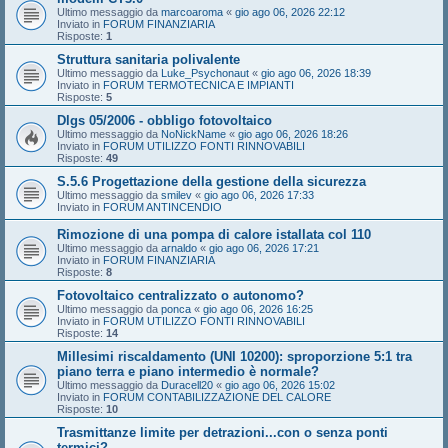
Ultimo messaggio da
marcoaroma
«
gio ago 06, 2026 22:12
Inviato in
FORUM FINANZIARIA
Risposte:
1
Struttura sanitaria polivalente
Ultimo messaggio da
Luke_Psychonaut
«
gio ago 06, 2026 18:39
Inviato in
FORUM TERMOTECNICA E IMPIANTI
Risposte:
5
Dlgs 05/2006 - obbligo fotovoltaico
Ultimo messaggio da
NoNickName
«
gio ago 06, 2026 18:26
Inviato in
FORUM UTILIZZO FONTI RINNOVABILI
Risposte:
49
S.5.6 Progettazione della gestione della sicurezza
Ultimo messaggio da
smilev
«
gio ago 06, 2026 17:33
Inviato in
FORUM ANTINCENDIO
Rimozione di una pompa di calore istallata col 110
Ultimo messaggio da
arnaldo
«
gio ago 06, 2026 17:21
Inviato in
FORUM FINANZIARIA
Risposte:
8
Fotovoltaico centralizzato o autonomo?
Ultimo messaggio da
ponca
«
gio ago 06, 2026 16:25
Inviato in
FORUM UTILIZZO FONTI RINNOVABILI
Risposte:
14
Millesimi riscaldamento (UNI 10200): sproporzione 5:1 tra
piano terra e piano intermedio è normale?
Ultimo messaggio da
Duracell20
«
gio ago 06, 2026 15:02
Inviato in
FORUM CONTABILIZZAZIONE DEL CALORE
Risposte:
10
Trasmittanze limite per detrazioni...con o senza ponti
termici?