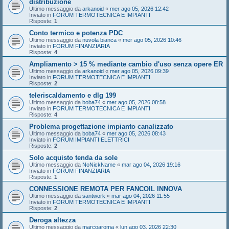
distribuzione
Ultimo messaggio da
arkanoid
«
mer ago 05, 2026 12:42
Inviato in
FORUM TERMOTECNICA E IMPIANTI
Risposte:
1
Conto termico e potenza PDC
Ultimo messaggio da
nuvola bianca
«
mer ago 05, 2026 10:46
Inviato in
FORUM FINANZIARIA
Risposte:
4
Ampliamento > 15 % mediante cambio d'uso senza opere ER
Ultimo messaggio da
arkanoid
«
mer ago 05, 2026 09:39
Inviato in
FORUM TERMOTECNICA E IMPIANTI
Risposte:
2
teleriscaldamento e dlg 199
Ultimo messaggio da
boba74
«
mer ago 05, 2026 08:58
Inviato in
FORUM TERMOTECNICA E IMPIANTI
Risposte:
4
Problema progettazione impianto canalizzato
Ultimo messaggio da
boba74
«
mer ago 05, 2026 08:43
Inviato in
FORUM IMPIANTI ELETTRICI
Risposte:
2
Solo acquisto tenda da sole
Ultimo messaggio da
NoNickName
«
mar ago 04, 2026 19:16
Inviato in
FORUM FINANZIARIA
Risposte:
1
CONNESSIONE REMOTA PER FANCOIL INNOVA
Ultimo messaggio da
santwork
«
mar ago 04, 2026 11:55
Inviato in
FORUM TERMOTECNICA E IMPIANTI
Risposte:
2
Deroga altezza
Ultimo messaggio da
marcoaroma
«
lun ago 03, 2026 22:30