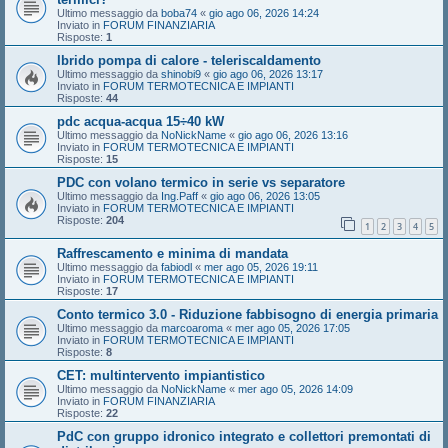
Ultimo messaggio da
boba74
«
gio ago 06, 2026 14:24
Inviato in
FORUM FINANZIARIA
Risposte:
1
Ibrido pompa di calore - teleriscaldamento
Ultimo messaggio da
shinobi9
«
gio ago 06, 2026 13:17
Inviato in
FORUM TERMOTECNICA E IMPIANTI
Risposte:
44
pdc acqua-acqua 15÷40 kW
Ultimo messaggio da
NoNickName
«
gio ago 06, 2026 13:16
Inviato in
FORUM TERMOTECNICA E IMPIANTI
Risposte:
15
PDC con volano termico in serie vs separatore
Ultimo messaggio da
Ing.Paff
«
gio ago 06, 2026 13:05
Inviato in
FORUM TERMOTECNICA E IMPIANTI
Risposte:
204
1
2
3
4
5
Raffrescamento e minima di mandata
Ultimo messaggio da
fabiodl
«
mer ago 05, 2026 19:11
Inviato in
FORUM TERMOTECNICA E IMPIANTI
Risposte:
17
Conto termico 3.0 - Riduzione fabbisogno di energia primaria
Ultimo messaggio da
marcoaroma
«
mer ago 05, 2026 17:05
Inviato in
FORUM TERMOTECNICA E IMPIANTI
Risposte:
8
CET: multintervento impiantistico
Ultimo messaggio da
NoNickName
«
mer ago 05, 2026 14:09
Inviato in
FORUM FINANZIARIA
Risposte:
22
PdC con gruppo idronico integrato e collettori premontati di