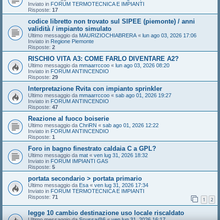
Inviato in
FORUM TERMOTECNICA E IMPIANTI
Risposte:
17
codice libretto non trovato sul SIPEE (piemonte) / anni
validità / impianto simulato
Ultimo messaggio da
MAURIZIOCHIABRERA
«
lun ago 03, 2026 17:06
Inviato in
Regione Piemonte
Risposte:
2
RISCHIO VITA A3: COME FARLO DIVENTARE A2?
Ultimo messaggio da
mmaarrccoo
«
lun ago 03, 2026 08:20
Inviato in
FORUM ANTINCENDIO
Risposte:
29
Interpretazione Rvita con impianto sprinkler
Ultimo messaggio da
mmaarrccoo
«
sab ago 01, 2026 19:27
Inviato in
FORUM ANTINCENDIO
Risposte:
47
Reazione al fuoco boiserie
Ultimo messaggio da
ChriRN
«
sab ago 01, 2026 12:22
Inviato in
FORUM ANTINCENDIO
Risposte:
1
Foro in bagno finestrato caldaia C a GPL?
Ultimo messaggio da
mat
«
ven lug 31, 2026 18:32
Inviato in
FORUM IMPIANTI GAS
Risposte:
5
portata secondario > portata primario
Ultimo messaggio da
Esa
«
ven lug 31, 2026 17:34
Inviato in
FORUM TERMOTECNICA E IMPIANTI
Risposte:
71
1
2
legge 10 cambio destinazione uso locale riscaldato
Ultimo messaggio da
Scussa@6
«
ven lug 31, 2026 16:17