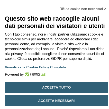
Inviato in
FORUM TERMOTECNICA E IMPIANTI
Risposte:
32
Rifiuta cookie non necessari ✕
Stufa e agibilità
Ultimo messaggio da
Bubbylil
«
ven lug 31, 2026 14:35
Questo sito web raccoglie alcuni
Inviato in
FORUM TERMOTECNICA E IMPIANTI
dati personali dei visitatori e utenti
Conto termico 3.0 PA NZEB info volume
Ultimo messaggio da
achille89
«
ven lug 31, 2026 11:31
Inviato in
FORUM FINANZIARIA
Con il tuo consenso, noi e i nostri partner utilizziamo i cookie e
ecobonus pdc+fotovoltaico
tecnologie simili per archiviare, accedere ed elaborare i dati
Ultimo messaggio da
SimoneBaldini
«
ven lug 31, 2026 11:12
personali come, ad esempio, la visita al sito web o la
Inviato in
FORUM FINANZIARIA
Risposte:
4
personalizzazione degli annunci. Poiché rispettiamo il tuo diritto
alla privacy, è possibile scegliere di non consentire alcuni tipi di
cookie. Clicca su preferenze GDPR per saperne di più.
La ricerca ha trovato 33 risultati • Pagina
1
di
1
Vai a
Visualizza la Cookie Policy Completa
Powered by
Indice
Contattaci
Cancella cookie
Tutti gli orari sono
UTC+02:00
Creato da
phpBB
® Forum Software © phpBB Limited
ACCETTA TUTTO
Traduzione Italiana
phpBB-Italia.it
Privacy
|
Condizioni
ACCETTA NECESSARI