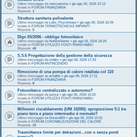
Ultimo messaggio da
marcoaroma
«
gio ago 06, 2026 22:12
Inviato in
FORUM FINANZIARIA
Risposte:
1
Struttura sanitaria polivalente
Ultimo messaggio da
Luke_Psychonaut
«
gio ago 06, 2026 18:39
Inviato in
FORUM TERMOTECNICA E IMPIANTI
Risposte:
5
Dlgs 05/2006 - obbligo fotovoltaico
Ultimo messaggio da
NoNickName
«
gio ago 06, 2026 18:26
Inviato in
FORUM UTILIZZO FONTI RINNOVABILI
Risposte:
49
S.5.6 Progettazione della gestione della sicurezza
Ultimo messaggio da
smilev
«
gio ago 06, 2026 17:33
Inviato in
FORUM ANTINCENDIO
Rimozione di una pompa di calore istallata col 110
Ultimo messaggio da
arnaldo
«
gio ago 06, 2026 17:21
Inviato in
FORUM FINANZIARIA
Risposte:
8
Fotovoltaico centralizzato o autonomo?
Ultimo messaggio da
ponca
«
gio ago 06, 2026 16:25
Inviato in
FORUM UTILIZZO FONTI RINNOVABILI
Risposte:
14
Millesimi riscaldamento (UNI 10200): sproporzione 5:1 tra
piano terra e piano intermedio è normale?
Ultimo messaggio da
Duracell20
«
gio ago 06, 2026 15:02
Inviato in
FORUM CONTABILIZZAZIONE DEL CALORE
Risposte:
10
Trasmittanze limite per detrazioni...con o senza ponti
termici?