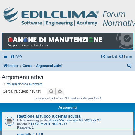
FAQ
Iscriviti
Login
C
Indice
Cerca
Argomenti attivi
e
Argomenti attivi
r
Vai alla ricerca avanzata
c
Cerca
Ricerca avanzata
a
La ricerca ha trovato 33 risultati • Pagina
1
di
1
Argomenti
Reazione al fuoco lucernai scuola
Ultimo messaggio da
StudioVVF
«
gio ago 06, 2026 22:22
Inviato in
FORUM ANTINCENDIO
Risposte:
2
modelli CT3.0