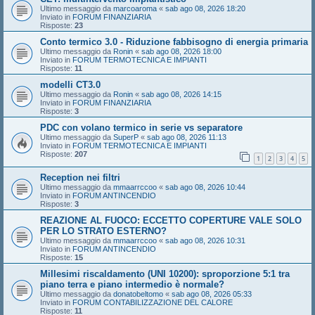
Ultimo messaggio da
marcoaroma
«
sab ago 08, 2026 18:20
Inviato in
FORUM FINANZIARIA
Risposte:
23
Conto termico 3.0 - Riduzione fabbisogno di energia primaria
Ultimo messaggio da
Ronin
«
sab ago 08, 2026 18:00
Inviato in
FORUM TERMOTECNICA E IMPIANTI
Risposte:
11
modelli CT3.0
Ultimo messaggio da
Ronin
«
sab ago 08, 2026 14:15
Inviato in
FORUM FINANZIARIA
Risposte:
3
PDC con volano termico in serie vs separatore
Ultimo messaggio da
SuperP
«
sab ago 08, 2026 11:13
Inviato in
FORUM TERMOTECNICA E IMPIANTI
Risposte:
207
1
2
3
4
5
Reception nei filtri
Ultimo messaggio da
mmaarrccoo
«
sab ago 08, 2026 10:44
Inviato in
FORUM ANTINCENDIO
Risposte:
3
REAZIONE AL FUOCO: ECCETTO COPERTURE VALE SOLO
PER LO STRATO ESTERNO?
Ultimo messaggio da
mmaarrccoo
«
sab ago 08, 2026 10:31
Inviato in
FORUM ANTINCENDIO
Risposte:
15
Millesimi riscaldamento (UNI 10200): sproporzione 5:1 tra
piano terra e piano intermedio è normale?
Ultimo messaggio da
donatobeltomo
«
sab ago 08, 2026 05:33
Inviato in
FORUM CONTABILIZZAZIONE DEL CALORE
Risposte:
11