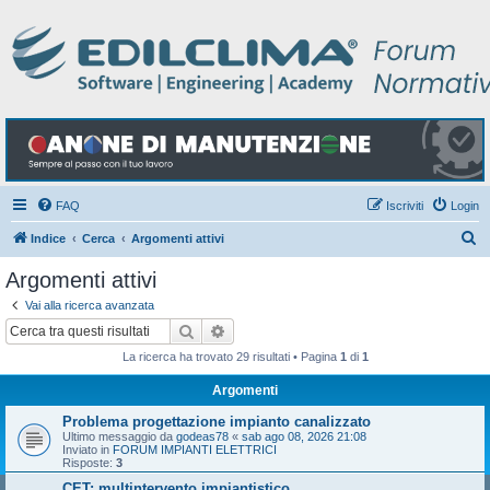
FAQ
Iscriviti
Login
C
Indice
Cerca
Argomenti attivi
e
Argomenti attivi
r
Vai alla ricerca avanzata
c
Cerca
Ricerca avanzata
a
La ricerca ha trovato 29 risultati • Pagina
1
di
1
Argomenti
Problema progettazione impianto canalizzato
Ultimo messaggio da
godeas78
«
sab ago 08, 2026 21:08
Inviato in
FORUM IMPIANTI ELETTRICI
Risposte:
3
CET: multintervento impiantistico