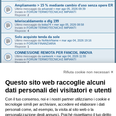
Ampliamento > 15 % mediante cambio d'uso senza opere ER
Ultimo messaggio da
arkanoid
«
mer ago 05, 2026 09:39
Inviato in
FORUM TERMOTECNICA E IMPIANTI
Risposte:
2
teleriscaldamento e dlg 199
Ultimo messaggio da
boba74
«
mer ago 05, 2026 08:58
Inviato in
FORUM TERMOTECNICA E IMPIANTI
Risposte:
4
Solo acquisto tenda da sole
Ultimo messaggio da
NoNickName
«
mar ago 04, 2026 19:16
Inviato in
FORUM FINANZIARIA
Risposte:
1
CONNESSIONE REMOTA PER FANCOIL INNOVA
Ultimo messaggio da
santwork
«
mar ago 04, 2026 11:55
Inviato in
FORUM TERMOTECNICA E IMPIANTI
Risposte:
2
Deroga altezza
Rifiuta cookie non necessari ✕
Ultimo messaggio da
marcoaroma
«
lun ago 03, 2026 22:30
Inviato in
FORUM TERMOTECNICA E IMPIANTI
Risposte:
17
Questo sito web raccoglie alcuni
codice libretto non trovato sul SIPEE (piemonte) / anni
validità / impianto simulato
dati personali dei visitatori e utenti
Ultimo messaggio da
MAURIZIOCHIABRERA
«
lun ago 03, 2026 17:06
Inviato in
Regione Piemonte
Risposte:
2
Con il tuo consenso, noi e i nostri partner utilizziamo i cookie e
RISCHIO VITA A3: COME FARLO DIVENTARE A2?
tecnologie simili per archiviare, accedere ed elaborare i dati
Ultimo messaggio da
mmaarrccoo
«
lun ago 03, 2026 08:20
personali come, ad esempio, la visita al sito web o la
Inviato in
FORUM ANTINCENDIO
Risposte:
29
personalizzazione degli annunci. Poiché rispettiamo il tuo diritto