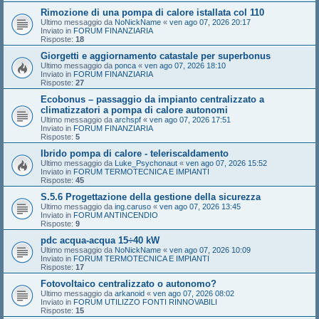
Rimozione di una pompa di calore istallata col 110
Ultimo messaggio da
NoNickName
«
ven ago 07, 2026 20:17
Inviato in
FORUM FINANZIARIA
Risposte:
18
Giorgetti e aggiornamento catastale per superbonus
Ultimo messaggio da
ponca
«
ven ago 07, 2026 18:10
Inviato in
FORUM FINANZIARIA
Risposte:
27
Ecobonus – passaggio da impianto centralizzato a
climatizzatori a pompa di calore autonomi
Ultimo messaggio da
archspf
«
ven ago 07, 2026 17:51
Inviato in
FORUM FINANZIARIA
Risposte:
5
Ibrido pompa di calore - teleriscaldamento
Ultimo messaggio da
Luke_Psychonaut
«
ven ago 07, 2026 15:52
Inviato in
FORUM TERMOTECNICA E IMPIANTI
Risposte:
45
S.5.6 Progettazione della gestione della sicurezza
Ultimo messaggio da
ing.caruso
«
ven ago 07, 2026 13:45
Inviato in
FORUM ANTINCENDIO
Risposte:
9
pdc acqua-acqua 15÷40 kW
Ultimo messaggio da
NoNickName
«
ven ago 07, 2026 10:09
Inviato in
FORUM TERMOTECNICA E IMPIANTI
Risposte:
17
Fotovoltaico centralizzato o autonomo?
Ultimo messaggio da
arkanoid
«
ven ago 07, 2026 08:02
Inviato in
FORUM UTILIZZO FONTI RINNOVABILI
Risposte:
15