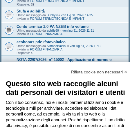
Inviato in
FORUM TERMOTECNICA E IMPIANTI
Risposte:
32
Stufa e agibilità
Ultimo messaggio da
Bubbylil
«
ven lug 31, 2026 14:35
Inviato in
FORUM TERMOTECNICA E IMPIANTI
Conto termico 3.0 PA NZEB info volume
Ultimo messaggio da
achille89
«
ven lug 31, 2026 11:31
Inviato in
FORUM FINANZIARIA
ecobonus pdc+fotovoltaico
Ultimo messaggio da
SimoneBaldini
«
ven lug 31, 2026 11:12
Inviato in
FORUM FINANZIARIA
Risposte:
4
NOTA 22/07/2026, n° 15002 - Applicazione di norme o
documenti tecnici adottati da organismi europei o
internazionali
Rifiuta cookie non necessari ✕
Ultimo messaggio da
travereticolare
«
gio lug 30, 2026 22:34
Inviato in
FORUM ANTINCENDIO
Risposte:
10
Questo sito web raccoglie alcuni
GRUPPO ELETTROGENO
dati personali dei visitatori e utenti
Ultimo messaggio da
weareblind
«
gio lug 30, 2026 20:40
Inviato in
FORUM ANTINCENDIO
Risposte:
3
Con il tuo consenso, noi e i nostri partner utilizziamo i cookie e
Revamping e nuove Linee Guida FV 2025
tecnologie simili per archiviare, accedere ed elaborare i dati
Ultimo messaggio da
weareblind
«
gio lug 30, 2026 20:39
Inviato in
FORUM ANTINCENDIO
personali come, ad esempio, la visita al sito web o la
Risposte:
3
personalizzazione degli annunci. Poiché rispettiamo il tuo diritto
alla privacy, è possibile scegliere di non consentire alcuni tipi di
La ricerca ha trovato 36 risultati • Pagina
1
di
1