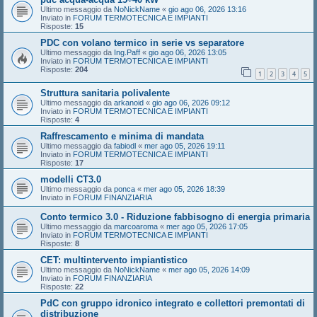
Ultimo messaggio da
NoNickName
«
gio ago 06, 2026 13:16
Inviato in
FORUM TERMOTECNICA E IMPIANTI
Risposte:
15
PDC con volano termico in serie vs separatore
Ultimo messaggio da
Ing.Paff
«
gio ago 06, 2026 13:05
Inviato in
FORUM TERMOTECNICA E IMPIANTI
Risposte:
204
1
2
3
4
5
Struttura sanitaria polivalente
Ultimo messaggio da
arkanoid
«
gio ago 06, 2026 09:12
Inviato in
FORUM TERMOTECNICA E IMPIANTI
Risposte:
4
Raffrescamento e minima di mandata
Ultimo messaggio da
fabiodl
«
mer ago 05, 2026 19:11
Inviato in
FORUM TERMOTECNICA E IMPIANTI
Risposte:
17
modelli CT3.0
Ultimo messaggio da
ponca
«
mer ago 05, 2026 18:39
Inviato in
FORUM FINANZIARIA
Conto termico 3.0 - Riduzione fabbisogno di energia primaria
Ultimo messaggio da
marcoaroma
«
mer ago 05, 2026 17:05
Inviato in
FORUM TERMOTECNICA E IMPIANTI
Risposte:
8
CET: multintervento impiantistico
Ultimo messaggio da
NoNickName
«
mer ago 05, 2026 14:09
Inviato in
FORUM FINANZIARIA
Risposte:
22
PdC con gruppo idronico integrato e collettori premontati di
distribuzione