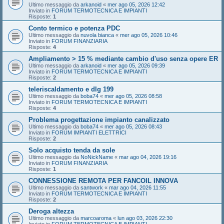
Ultimo messaggio da
arkanoid
«
mer ago 05, 2026 12:42
Inviato in
FORUM TERMOTECNICA E IMPIANTI
Risposte:
1
Conto termico e potenza PDC
Ultimo messaggio da
nuvola bianca
«
mer ago 05, 2026 10:46
Inviato in
FORUM FINANZIARIA
Risposte:
4
Ampliamento > 15 % mediante cambio d'uso senza opere ER
Ultimo messaggio da
arkanoid
«
mer ago 05, 2026 09:39
Inviato in
FORUM TERMOTECNICA E IMPIANTI
Risposte:
2
teleriscaldamento e dlg 199
Ultimo messaggio da
boba74
«
mer ago 05, 2026 08:58
Inviato in
FORUM TERMOTECNICA E IMPIANTI
Risposte:
4
Problema progettazione impianto canalizzato
Ultimo messaggio da
boba74
«
mer ago 05, 2026 08:43
Inviato in
FORUM IMPIANTI ELETTRICI
Risposte:
2
Solo acquisto tenda da sole
Ultimo messaggio da
NoNickName
«
mar ago 04, 2026 19:16
Inviato in
FORUM FINANZIARIA
Risposte:
1
CONNESSIONE REMOTA PER FANCOIL INNOVA
Ultimo messaggio da
santwork
«
mar ago 04, 2026 11:55
Inviato in
FORUM TERMOTECNICA E IMPIANTI
Risposte:
2
Deroga altezza
Ultimo messaggio da
marcoaroma
«
lun ago 03, 2026 22:30
Inviato in
FORUM TERMOTECNICA E IMPIANTI