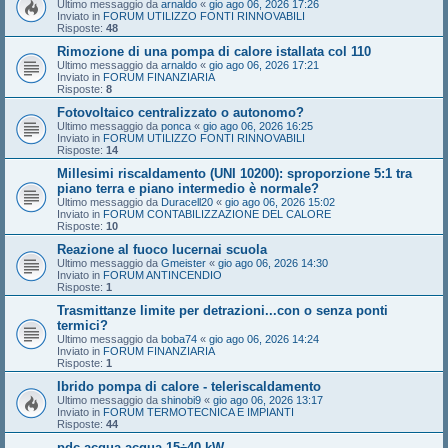
Ultimo messaggio da
arnaldo
«
gio ago 06, 2026 17:26
Inviato in
FORUM UTILIZZO FONTI RINNOVABILI
Risposte:
48
Rimozione di una pompa di calore istallata col 110
Ultimo messaggio da
arnaldo
«
gio ago 06, 2026 17:21
Inviato in
FORUM FINANZIARIA
Risposte:
8
Fotovoltaico centralizzato o autonomo?
Ultimo messaggio da
ponca
«
gio ago 06, 2026 16:25
Inviato in
FORUM UTILIZZO FONTI RINNOVABILI
Risposte:
14
Millesimi riscaldamento (UNI 10200): sproporzione 5:1 tra
piano terra e piano intermedio è normale?
Ultimo messaggio da
Duracell20
«
gio ago 06, 2026 15:02
Inviato in
FORUM CONTABILIZZAZIONE DEL CALORE
Risposte:
10
Reazione al fuoco lucernai scuola
Ultimo messaggio da
Gmeister
«
gio ago 06, 2026 14:30
Inviato in
FORUM ANTINCENDIO
Risposte:
1
Trasmittanze limite per detrazioni...con o senza ponti
termici?
Ultimo messaggio da
boba74
«
gio ago 06, 2026 14:24
Inviato in
FORUM FINANZIARIA
Risposte:
1
Ibrido pompa di calore - teleriscaldamento
Ultimo messaggio da
shinobi9
«
gio ago 06, 2026 13:17
Inviato in
FORUM TERMOTECNICA E IMPIANTI
Risposte:
44
pdc acqua-acqua 15÷40 kW