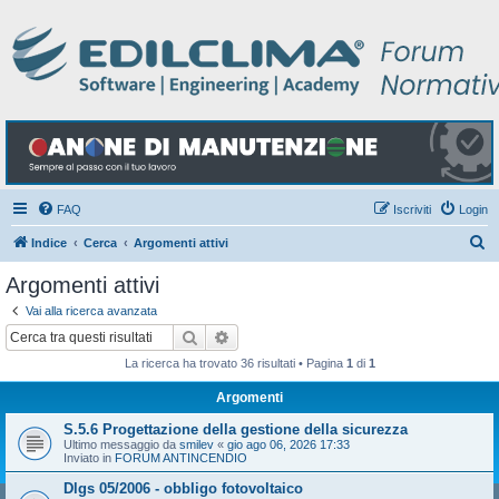
FAQ
Iscriviti
Login
C
Indice
Cerca
Argomenti attivi
e
Argomenti attivi
r
Vai alla ricerca avanzata
c
Cerca
Ricerca avanzata
a
La ricerca ha trovato 36 risultati • Pagina
1
di
1
Argomenti
S.5.6 Progettazione della gestione della sicurezza
Ultimo messaggio da
smilev
«
gio ago 06, 2026 17:33
Inviato in
FORUM ANTINCENDIO
Dlgs 05/2006 - obbligo fotovoltaico