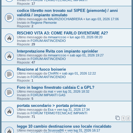
Risposte:
17
codice libretto non trovato sul SIPEE (piemonte) / anni
validità / impianto simulato
Ultimo messaggio da
MAURIZIOCHIABRERA
«
lun ago 03, 2026 17:06
Inviato in
Regione Piemonte
Risposte:
2
RISCHIO VITA A3: COME FARLO DIVENTARE A2?
Ultimo messaggio da
mmaarrccoo
«
lun ago 03, 2026 08:20
Inviato in
FORUM ANTINCENDIO
Risposte:
29
Interpretazione Rvita con impianto sprinkler
Ultimo messaggio da
mmaarrccoo
«
sab ago 01, 2026 19:27
Inviato in
FORUM ANTINCENDIO
Risposte:
47
Reazione al fuoco boiserie
Ultimo messaggio da
ChriRN
«
sab ago 01, 2026 12:22
Inviato in
FORUM ANTINCENDIO
Risposte:
1
Foro in bagno finestrato caldaia C a GPL?
Ultimo messaggio da
mat
«
ven lug 31, 2026 18:32
Inviato in
FORUM IMPIANTI GAS
Risposte:
5
portata secondario > portata primario
Ultimo messaggio da
Esa
«
ven lug 31, 2026 17:34
Inviato in
FORUM TERMOTECNICA E IMPIANTI
Risposte:
71
1
2
legge 10 cambio destinazione uso locale riscaldato
Ultimo messaggio da
Scussa@6
«
ven lug 31, 2026 16:17