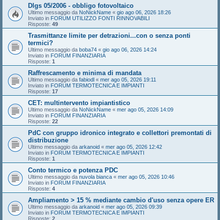
Dlgs 05/2006 - obbligo fotovoltaico
Ultimo messaggio da
NoNickName
«
gio ago 06, 2026 18:26
Inviato in
FORUM UTILIZZO FONTI RINNOVABILI
Risposte:
49
Trasmittanze limite per detrazioni...con o senza ponti
termici?
Ultimo messaggio da
boba74
«
gio ago 06, 2026 14:24
Inviato in
FORUM FINANZIARIA
Risposte:
1
Raffrescamento e minima di mandata
Ultimo messaggio da
fabiodl
«
mer ago 05, 2026 19:11
Inviato in
FORUM TERMOTECNICA E IMPIANTI
Risposte:
17
CET: multintervento impiantistico
Ultimo messaggio da
NoNickName
«
mer ago 05, 2026 14:09
Inviato in
FORUM FINANZIARIA
Risposte:
22
PdC con gruppo idronico integrato e collettori premontati di
distribuzione
Ultimo messaggio da
arkanoid
«
mer ago 05, 2026 12:42
Inviato in
FORUM TERMOTECNICA E IMPIANTI
Risposte:
1
Conto termico e potenza PDC
Ultimo messaggio da
nuvola bianca
«
mer ago 05, 2026 10:46
Inviato in
FORUM FINANZIARIA
Risposte:
4
Ampliamento > 15 % mediante cambio d'uso senza opere ER
Ultimo messaggio da
arkanoid
«
mer ago 05, 2026 09:39
Inviato in
FORUM TERMOTECNICA E IMPIANTI
Risposte:
2