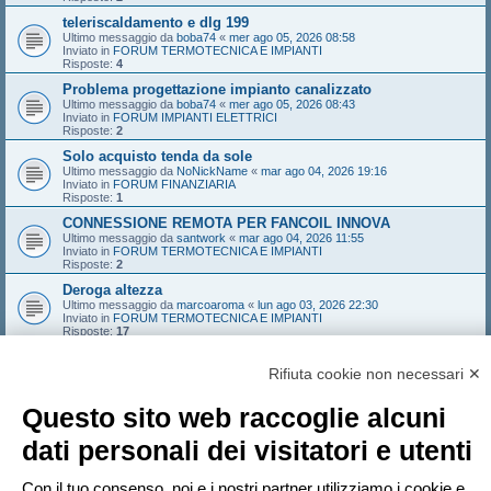
teleriscaldamento e dlg 199
Ultimo messaggio da
boba74
«
mer ago 05, 2026 08:58
Inviato in
FORUM TERMOTECNICA E IMPIANTI
Risposte:
4
Problema progettazione impianto canalizzato
Ultimo messaggio da
boba74
«
mer ago 05, 2026 08:43
Inviato in
FORUM IMPIANTI ELETTRICI
Risposte:
2
Solo acquisto tenda da sole
Ultimo messaggio da
NoNickName
«
mar ago 04, 2026 19:16
Inviato in
FORUM FINANZIARIA
Risposte:
1
CONNESSIONE REMOTA PER FANCOIL INNOVA
Ultimo messaggio da
santwork
«
mar ago 04, 2026 11:55
Inviato in
FORUM TERMOTECNICA E IMPIANTI
Risposte:
2
Deroga altezza
Ultimo messaggio da
marcoaroma
«
lun ago 03, 2026 22:30
Inviato in
FORUM TERMOTECNICA E IMPIANTI
Risposte:
17
codice libretto non trovato sul SIPEE (piemonte) / anni
validità / impianto simulato
Rifiuta cookie non necessari ✕
Ultimo messaggio da
MAURIZIOCHIABRERA
«
lun ago 03, 2026 17:06
Inviato in
Regione Piemonte
Questo sito web raccoglie alcuni
Risposte:
2
RISCHIO VITA A3: COME FARLO DIVENTARE A2?
dati personali dei visitatori e utenti
Ultimo messaggio da
mmaarrccoo
«
lun ago 03, 2026 08:20
Inviato in
FORUM ANTINCENDIO
Risposte:
29
Con il tuo consenso, noi e i nostri partner utilizziamo i cookie e