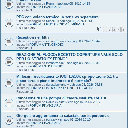
Ultimo messaggio da
Ronin
«
sab ago 08, 2026 14:15
Inviato in
FORUM FINANZIARIA
Risposte:
3
PDC con volano termico in serie vs separatore
Ultimo messaggio da
SuperP
«
sab ago 08, 2026 11:13
Inviato in
FORUM TERMOTECNICA E IMPIANTI
Risposte:
207
1
2
3
4
5
Reception nei filtri
Ultimo messaggio da
mmaarrccoo
«
sab ago 08, 2026 10:44
Inviato in
FORUM ANTINCENDIO
Risposte:
3
REAZIONE AL FUOCO: ECCETTO COPERTURE VALE SOLO
PER LO STRATO ESTERNO?
Ultimo messaggio da
mmaarrccoo
«
sab ago 08, 2026 10:31
Inviato in
FORUM ANTINCENDIO
Risposte:
15
Millesimi riscaldamento (UNI 10200): sproporzione 5:1 tra
piano terra e piano intermedio è normale?
Ultimo messaggio da
donatobeltomo
«
sab ago 08, 2026 05:33
Inviato in
FORUM CONTABILIZZAZIONE DEL CALORE
Risposte:
11
Rimozione di una pompa di calore istallata col 110
Ultimo messaggio da
NoNickName
«
ven ago 07, 2026 20:17
Inviato in
FORUM FINANZIARIA
Risposte:
18
Giorgetti e aggiornamento catastale per superbonus
Ultimo messaggio da
ponca
«
ven ago 07, 2026 18:10
Inviato in
FORUM FINANZIARIA
Risposte:
27