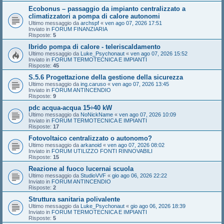
Ecobonus – passaggio da impianto centralizzato a
climatizzatori a pompa di calore autonomi
Ultimo messaggio da
archspf
«
ven ago 07, 2026 17:51
Inviato in
FORUM FINANZIARIA
Risposte:
5
Ibrido pompa di calore - teleriscaldamento
Ultimo messaggio da
Luke_Psychonaut
«
ven ago 07, 2026 15:52
Inviato in
FORUM TERMOTECNICA E IMPIANTI
Risposte:
45
S.5.6 Progettazione della gestione della sicurezza
Ultimo messaggio da
ing.caruso
«
ven ago 07, 2026 13:45
Inviato in
FORUM ANTINCENDIO
Risposte:
9
pdc acqua-acqua 15÷40 kW
Ultimo messaggio da
NoNickName
«
ven ago 07, 2026 10:09
Inviato in
FORUM TERMOTECNICA E IMPIANTI
Risposte:
17
Fotovoltaico centralizzato o autonomo?
Ultimo messaggio da
arkanoid
«
ven ago 07, 2026 08:02
Inviato in
FORUM UTILIZZO FONTI RINNOVABILI
Risposte:
15
Reazione al fuoco lucernai scuola
Ultimo messaggio da
StudioVVF
«
gio ago 06, 2026 22:22
Inviato in
FORUM ANTINCENDIO
Risposte:
2
Struttura sanitaria polivalente
Ultimo messaggio da
Luke_Psychonaut
«
gio ago 06, 2026 18:39
Inviato in
FORUM TERMOTECNICA E IMPIANTI
Risposte:
5