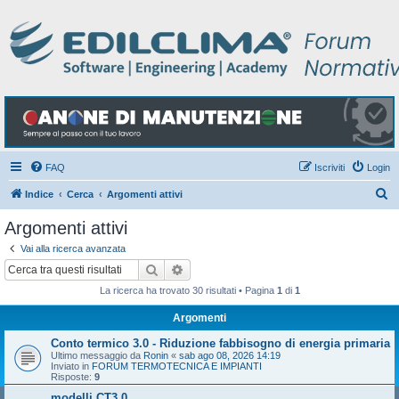
FAQ
Iscriviti
Login
C
Indice
Cerca
Argomenti attivi
e
Argomenti attivi
r
Vai alla ricerca avanzata
c
Cerca
Ricerca avanzata
a
La ricerca ha trovato 30 risultati • Pagina
1
di
1
Argomenti
Conto termico 3.0 - Riduzione fabbisogno di energia primaria
Ultimo messaggio da
Ronin
«
sab ago 08, 2026 14:19
Inviato in
FORUM TERMOTECNICA E IMPIANTI
Risposte:
9
modelli CT3.0