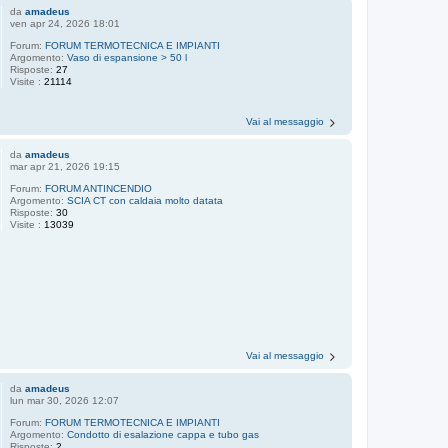
da
amadeus
ven apr 24, 2026 18:01
Forum:
FORUM TERMOTECNICA E IMPIANTI
Argomento:
Vaso di espansione > 50 l
Risposte:
27
Visite :
21114
Vai al messaggio
da
amadeus
mar apr 21, 2026 19:15
Forum:
FORUM ANTINCENDIO
Argomento:
SCIA CT con caldaia molto datata
Risposte:
30
Visite :
13039
Vai al messaggio
da
amadeus
lun mar 30, 2026 12:07
Forum:
FORUM TERMOTECNICA E IMPIANTI
Argomento:
Condotto di esalazione cappa e tubo gas
Risposte:
2