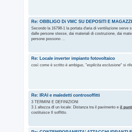
Re: OBBLIGO Di VMC SU DEPOSITI E MAGAZZI
Secondo la 16798-1 la portata d'aria di ventilazione serve si
dalle persone stesse, dai materiali di costruzione, dai mate
persone possono ...
Re: Locale inverter impianto fotovoltaico
così come è scritto è ambiguo, "
esplicita esclusione
" si ri
Re: IRAI e maledetti controsoffitti
3 TERMINI E DEFINIZIONI
3.1 altezza dl un locale: Distanza tra il pavimento e
il punt
costituisce Il soffitto.
Re: CONTEMPORANEITA' ATTACCHI IDRANTI 