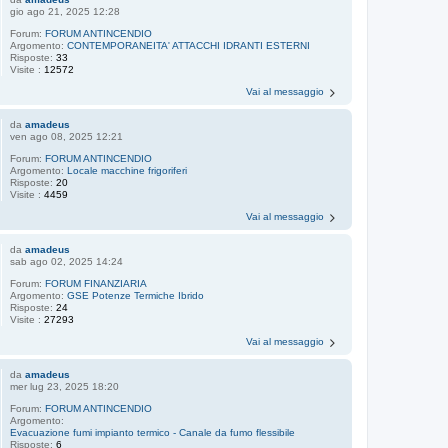
gio ago 21, 2025 12:28
Forum:
FORUM ANTINCENDIO
Argomento:
CONTEMPORANEITA' ATTACCHI IDRANTI ESTERNI
Risposte:
33
Visite :
12572
Vai al messaggio
da
amadeus
ven ago 08, 2025 12:21
Forum:
FORUM ANTINCENDIO
Argomento:
Locale macchine frigoriferi
Risposte:
20
Visite :
4459
Vai al messaggio
da
amadeus
sab ago 02, 2025 14:24
Forum:
FORUM FINANZIARIA
Argomento:
GSE Potenze Termiche Ibrido
Risposte:
24
Visite :
27293
Vai al messaggio
da
amadeus
mer lug 23, 2025 18:20
Forum:
FORUM ANTINCENDIO
Argomento:
Evacuazione fumi impianto termico - Canale da fumo flessibile
Risposte:
6