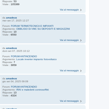
Risposte:
53
Visite :
105389
Vai al messaggio
da
amadeus
mer set 17, 2025 12:27
Forum:
FORUM TERMOTECNICA E IMPIANTI
Argomento:
OBBLIGO Di VMC SU DEPOSITI E MAGAZZINI
Risposte:
10
Visite :
6550
Vai al messaggio
da
amadeus
dom set 07, 2025 10:12
Forum:
FORUM ANTINCENDIO
Argomento:
Locale inverter impianto fotovoltaico
Risposte:
7
Visite :
3959
Vai al messaggio
da
amadeus
gio set 04, 2025 09:09
Forum:
FORUM ANTINCENDIO
Argomento:
IRAI e maledetti controsoffitti
Risposte:
13
Visite :
4324
Vai al messaggio
da
amadeus