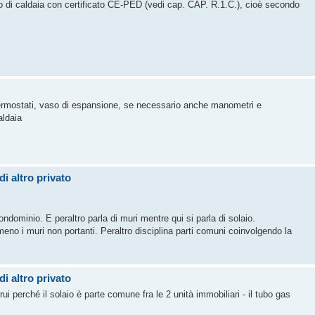
aso di caldaia con certificato CE-PED (vedi cap. CAP. R.1.C.), cioè secondo
 termostati, vaso di espansione, se necessario anche manometri e
aldaia
di altro privato
ondominio. E peraltro parla di muri mentre qui si parla di solaio.
mmeno i muri non portanti. Peraltro disciplina parti comuni coinvolgendo la
di altro privato
ui perché il solaio è parte comune fra le 2 unità immobiliari - il tubo gas