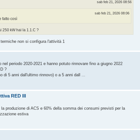
sab feb 21, 2026 08:56
sab feb 21, 2026 08:06
 fatto così
ai 250 kW hai la 1.1.C ?
ermiche non si configura l'attività 1
no nel periodo 2020-2021 e hanno potuto rinnovare fino a giugno 2022
ID ?
di 5 anni dall'ultimo rinnovo) o a 5 anni dall ...
tiva RED III
er la produzione di ACS e 60% della somma dei consumi previsti per la
izzazione estiva