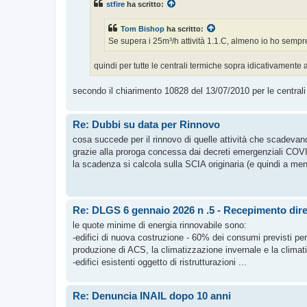
stfire
ha scritto:
Tom Bishop
ha scritto:
Se supera i 25m³/h attività 1.1.C, almeno io ho sempre
quindi per tutte le centrali termiche sopra idicativamente 
secondo il chiarimento 10828 del 13/07/2010 per le centrali t
Re: Dubbi su data per Rinnovo
cosa succede per il rinnovo di quelle attività che scadeva
grazie alla proroga concessa dai decreti emergenziali COV
la scadenza si calcola sulla SCIA originaria (e quindi a meno 
Re: DLGS 6 gennaio 2026 n .5 - Recepimento diret
le quote minime di energia rinnovabile sono:
-edifici di nuova costruzione - 60% dei consumi previsti p
produzione di ACS, la climatizzazione invernale e la climat
-edifici esistenti oggetto di ristrutturazioni ...
Re: Denuncia INAIL dopo 10 anni