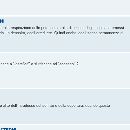
NI
a alla respirazione delle persone sia alla diluizione degli inquinanti emessi
riali in deposito, dagli arredi etc. Quindi anche locali senza permanenza di
ferisce a "
installati
" o si riferisce ad "
accesso
" ?
o alto
dell’intradosso del soffitto o della copertura, quando questa
ESTERNI