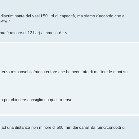
scriminante dei vasi i 50 litri di capacità, ma siamo d'accordo che a
o P*V?
ma è minore di 12 bar) altrimenti è 25 ...
l terzo responsabile/manutentore che ha accettato di mettere le mani su
tto per chiedere consiglio su questa frase.
te ad una distanza non minore di 500 mm dai canali da fumo/condotti di