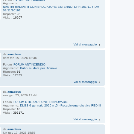
Argomento:
NASTRI RADIANTI CON BRUCIATORE ESTERNO: DPR 151/11 e DM
08/11/2019?
Risposte:
28
Visite :
16267
Vai al messaggio
da
amadeus
dom feb 15, 2026 18:36
Forum:
FORUM ANTINCENDIO
Argomento:
Dubbi su data per Rinnovo
Risposte:
36
Visite :
17335
Vai al messaggio
da
amadeus
ven gen 23, 2026 12:44
Forum:
FORUM UTILIZZO FONTI RINNOVABILI
Argomento:
DLGS 6 gennaio 2026 n .5 - Recepimento direttiva RED III
Risposte:
46
Visite :
397171
Vai al messaggio
da
amadeus
lun nov 17, 2025 15:56