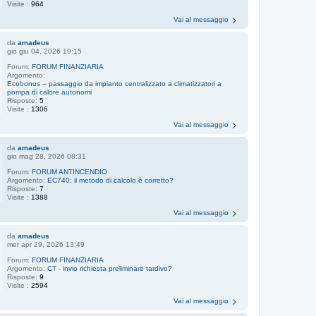
Visite :
964
Vai al messaggio
da
amadeus
gio giu 04, 2026 19:15
Forum:
FORUM FINANZIARIA
Argomento:
Ecobonus – passaggio da impianto centralizzato a climatizzatori a
pompa di calore autonomi
Risposte:
5
Visite :
1306
Vai al messaggio
da
amadeus
gio mag 28, 2026 08:31
Forum:
FORUM ANTINCENDIO
Argomento:
EC740: il metodo di calcolo è corretto?
Risposte:
7
Visite :
1388
Vai al messaggio
da
amadeus
mer apr 29, 2026 13:49
Forum:
FORUM FINANZIARIA
Argomento:
CT - invio richiesta preliminare tardivo?
Risposte:
9
Visite :
2594
Vai al messaggio