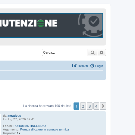
Cerca
Ricerca avanzat
Iscriviti
Login
1
2
3
4
Prossimo
La ricerca ha trovato 190 risultati
da
amadeus
lun lug 27, 2026 07:41
Forum:
FORUM ANTINCENDIO
Argomento:
Pompa di calore in centrale termica
Risposte:
17