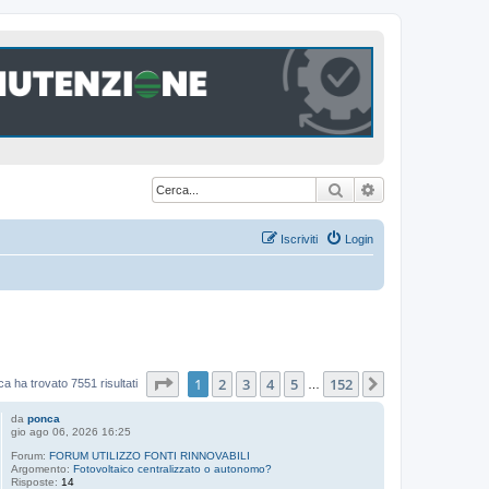
Cerca
Ricerca avanzat
Iscriviti
Login
Pagina
1
di
152
1
2
3
4
5
152
Prossimo
ca ha trovato 7551 risultati
…
da
ponca
gio ago 06, 2026 16:25
Forum:
FORUM UTILIZZO FONTI RINNOVABILI
Argomento:
Fotovoltaico centralizzato o autonomo?
Risposte:
14