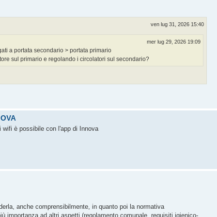
ven lug 31, 2026 15:40
mer lug 29, 2026 19:09
ati a portata secondario > portata primario
tore sul primario e regolando i circolatori sul secondario?
NOVA
wifi è possibile con l'app di Innova
cederla, anche comprensibilmente, in quanto poi la normativa
ù importanza ad altri aspetti (regolamento comunale, requisiti igienico-