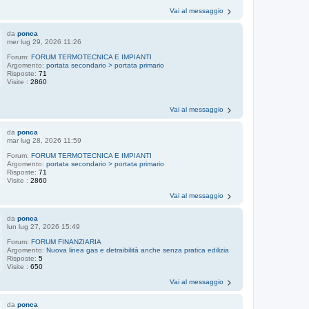
Vai al messaggio
da
ponca
mer lug 29, 2026 11:26
Forum:
FORUM TERMOTECNICA E IMPIANTI
Argomento:
portata secondario > portata primario
Risposte:
71
Visite :
2860
Vai al messaggio
da
ponca
mar lug 28, 2026 11:59
Forum:
FORUM TERMOTECNICA E IMPIANTI
Argomento:
portata secondario > portata primario
Risposte:
71
Visite :
2860
Vai al messaggio
da
ponca
lun lug 27, 2026 15:49
Forum:
FORUM FINANZIARIA
Argomento:
Nuova linea gas e detraibilità anche senza pratica edilizia
Risposte:
5
Visite :
650
Vai al messaggio
da
ponca