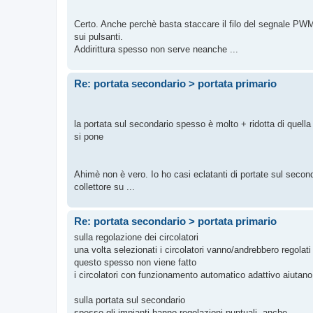
Certo. Anche perchè basta staccare il filo del segnale PW
sui pulsanti.
Addirittura spesso non serve neanche ...
Re: portata secondario > portata primario
la portata sul secondario spesso è molto + ridotta di quell
si pone
Ahimè non è vero. Io ho casi eclatanti di portate sul second
collettore su ...
Re: portata secondario > portata primario
sulla regolazione dei circolatori
una volta selezionati i circolatori vanno/andrebbero regolati
questo spesso non viene fatto
i circolatori con funzionamento automatico adattivo aiutano
sulla portata sul secondario
spesso gli impianti hanno regolazioni puntuali, anche ...