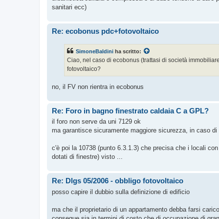
sanitari ecc)
Re: ecobonus pdc+fotovoltaico
SimoneBaldini
ha scritto:
Ciao, nel caso di ecobonus (trattasi di società immobiliar
fotovoltaico?
no, il FV non rientra in ecobonus
Re: Foro in bagno finestrato caldaia C a GPL?
il foro non serve da uni 7129 ok
ma garantisce sicuramente maggiore sicurezza, in caso di un
c'è poi la 10738 (punto 6.3.1.3) che precisa che i locali con
dotati di finestre) visto ...
Re: Dlgs 05/2006 - obbligo fotovoltaico
posso capire il dubbio sulla definizione di edificio
ma che il proprietario di un appartamento debba farsi carico
consegue sia in termini di costo che di occupazione di gran