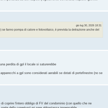
gio lug 30, 2026 18:31
e) se fanno pompa di calore e fotovoltaico, è prevista la detrazione anche del
a perdita di gpl il locale si saturerebbe
 apparecchi a gpl sono considerati aerabili se dotati di portefinestre (no se
 di coprire l'intero obbligo di FV del condominio (con quello che ne
 parte della copertura) mi pare abbastanza impensabile ...