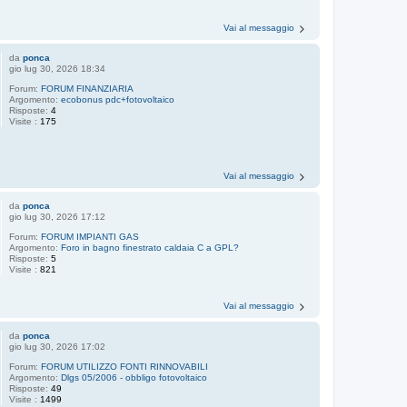
Vai al messaggio
da
ponca
gio lug 30, 2026 18:34
Forum:
FORUM FINANZIARIA
Argomento:
ecobonus pdc+fotovoltaico
Risposte:
4
Visite :
175
Vai al messaggio
da
ponca
gio lug 30, 2026 17:12
Forum:
FORUM IMPIANTI GAS
Argomento:
Foro in bagno finestrato caldaia C a GPL?
Risposte:
5
Visite :
821
Vai al messaggio
da
ponca
gio lug 30, 2026 17:02
Forum:
FORUM UTILIZZO FONTI RINNOVABILI
Argomento:
Dlgs 05/2006 - obbligo fotovoltaico
Risposte:
49
Visite :
1499