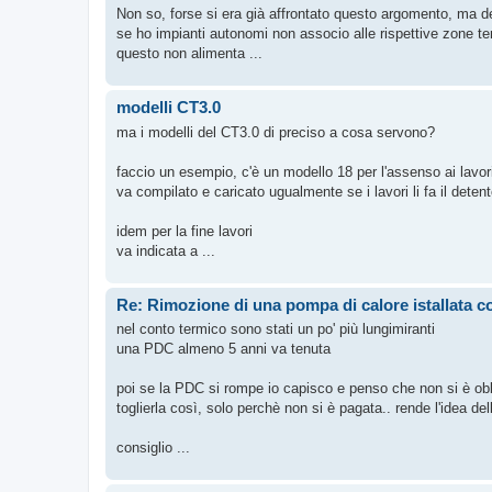
Non so, forse si era già affrontato questo argomento, ma de
se ho impianti autonomi non associo alle rispettive zone ter
questo non alimenta ...
modelli CT3.0
ma i modelli del CT3.0 di preciso a cosa servono?
faccio un esempio, c'è un modello 18 per l'assenso ai lavori
va compilato e caricato ugualmente se i lavori li fa il detent
idem per la fine lavori
va indicata a ...
Re: Rimozione di una pompa di calore istallata co
nel conto termico sono stati un po' più lungimiranti
una PDC almeno 5 anni va tenuta
poi se la PDC si rompe io capisco e penso che non si è obbl
toglierla così, solo perchè non si è pagata.. rende l'idea dell
consiglio ...