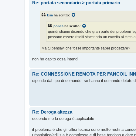
Re: portata secondario > portata primario
Esa
ha scritto:
ponca
ha scritto:
quindi stiamo dicendo che gran parte dei problemi leg
possono essere risolti staccando un cavetto al circola
Ma tu pensavi che fosse importante saper progettare?
non ho capito cosa intendi
Re: CONNESSIONE REMOTA PER FANCOIL IN
dipende dal tipo di comando, se hanno il comando dotato di 
Re: Deroga altezza
secondo me la deroga è applicabile
il problema è che gli uffici tecnici sono molto restii a con
urbanistica/edilizia è complessa e di base tendono a dare pi