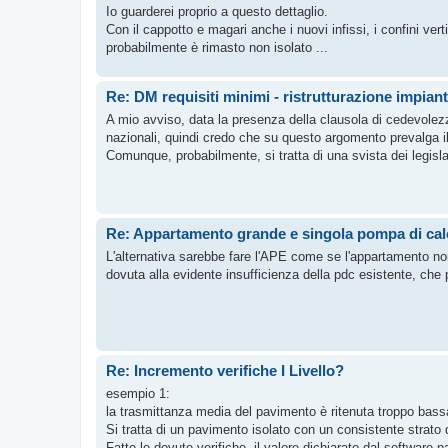
Io guarderei proprio a questo dettaglio.
Con il cappotto e magari anche i nuovi infissi, i confini ve
probabilmente è rimasto non isolato ...
Re: DM requisiti minimi - ristrutturazione impian
A mio avviso, data la presenza della clausola di cedevolezza
nazionali, quindi credo che su questo argomento prevalga i
Comunque, probabilmente, si tratta di una svista dei legisla
Re: Appartamento grande e singola pompa di cal
L'alternativa sarebbe fare l'APE come se l'appartamento non 
dovuta alla evidente insufficienza della pdc esistente, che 
Re: Incremento verifiche I Livello?
esempio 1:
la trasmittanza media del pavimento è ritenuta troppo bassa 
Si tratta di un pavimento isolato con un consistente strato 
Fatte le dovute verifiche, il valore dichiarato dal software p