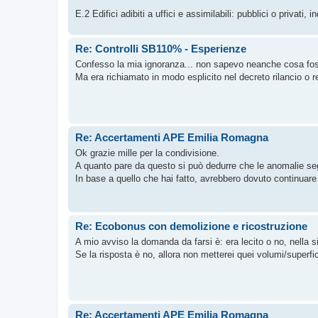
E.2 Edifici adibiti a uffici e assimilabili: pubblici o privati, i
Re: Controlli SB110% - Esperienze
Confesso la mia ignoranza... non sapevo neanche cosa fos
Ma era richiamato in modo esplicito nel decreto rilancio o re
Re: Accertamenti APE Emilia Romagna
Ok grazie mille per la condivisione.
A quanto pare da questo si può dedurre che le anomalie se
In base a quello che hai fatto, avrebbero dovuto continuar
Re: Ecobonus con demolizione e ricostruzione
A mio avviso la domanda da farsi è: era lecito o no, nella s
Se la risposta è no, allora non metterei quei volumi/superfi
Re: Accertamenti APE Emilia Romagna