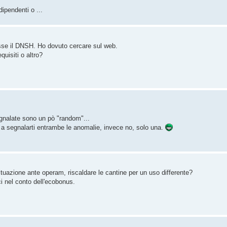
ndipendenti o ...
se il DNSH. Ho dovuto cercare sul web.
quisiti o altro?
gnalate sono un pò "random"...
e a segnalarti entrambe le anomalie, invece no, solo una.
ituazione ante operam, riscaldare le cantine per un uso differente?
ci nel conto dell'ecobonus.