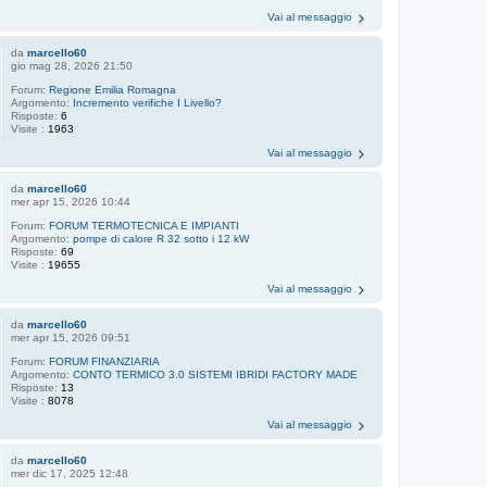
Vai al messaggio
da
marcello60
gio mag 28, 2026 21:50
Forum:
Regione Emilia Romagna
Argomento:
Incremento verifiche I Livello?
Risposte:
6
Visite :
1963
Vai al messaggio
da
marcello60
mer apr 15, 2026 10:44
Forum:
FORUM TERMOTECNICA E IMPIANTI
Argomento:
pompe di calore R 32 sotto i 12 kW
Risposte:
69
Visite :
19655
Vai al messaggio
da
marcello60
mer apr 15, 2026 09:51
Forum:
FORUM FINANZIARIA
Argomento:
CONTO TERMICO 3.0 SISTEMI IBRIDI FACTORY MADE
Risposte:
13
Visite :
8078
Vai al messaggio
da
marcello60
mer dic 17, 2025 12:48