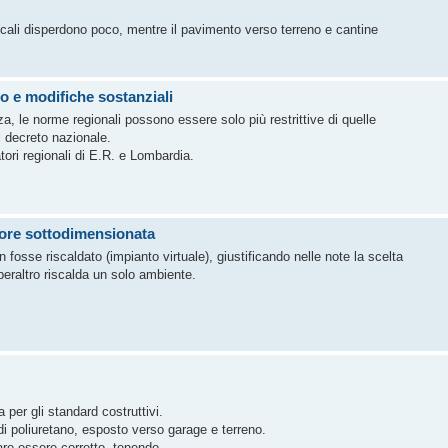
rticali disperdono poco, mentre il pavimento verso terreno e cantine
to e modifiche sostanziali
, le norme regionali possono essere solo più restrittive di quelle
l decreto nazionale.
tori regionali di E.R. e Lombardia.
ore sottodimensionata
fosse riscaldato (impianto virtuale), giustificando nelle note la scelta
peraltro riscalda un solo ambiente.
per gli standard costruttivi.
di poliuretano, esposto verso garage e terreno.
are essere corretto, tenendo ...