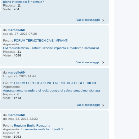
piano intermedio è normale?
Risposte:
11
Visite :
264
Vai al messaggio
da
marcello60
sab giu 27, 2026 07:28
Forum:
FORUM TERMOTECNICA E IMPIANTI
Argomento:
DM requisiti minimi - ristrutturazione impianto e modifiche sostanziali
Risposte:
41
Visite :
4696
Vai al messaggio
da
marcello60
lun giu 22, 2026 14:44
Forum:
FORUM CERTIFICAZIONE ENERGETICA DEGLI EDIFICI
Argomento:
Appartamento grande e singola pompa di calore sottodimensionata
Risposte:
6
Visite :
1613
Vai al messaggio
da
marcello60
gio mag 28, 2026 22:23
Forum:
Regione Emilia Romagna
Argomento:
Incremento verifiche I Livello?
Risposte:
6
Visite :
1963