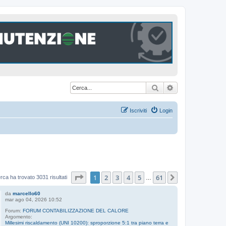
Cerca
Ricerca avanzat
Iscriviti
Login
Pagina
1
di
61
1
2
3
4
5
61
Prossimo
erca ha trovato 3031 risultati
…
da
marcello60
mar ago 04, 2026 10:52
Forum:
FORUM CONTABILIZZAZIONE DEL CALORE
Argomento:
Millesimi riscaldamento (UNI 10200): sproporzione 5:1 tra piano terra e