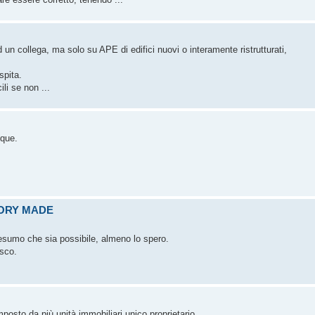
un collega, ma solo su APE di edifici nuovi o interamente ristrutturati,
spita.
ili se non ...
nque.
TORY MADE
resumo che sia possibile, almeno lo spero.
sco.
mposto da più unità immobiliari unico proprietario.