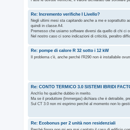
Re: Incremento verifiche I Livello?
Negli ultimi mesi sta capitando anche a me e soprattutto ad 
quindi in classe A4.
Premesso che usiamo software diversi da quello di chi ci o
Nel nostro caso ci sono indicazioni di criticità, peraltro diffic
Re: pompe di calore R 32 sotto i 12 kW
Il problema c'è, anche perché l'R290 non è installabile ovu
Re: CONTO TERMICO 3.0 SISTEMI IBRIDI FAC
Anch'io ho qualche dubbio in merito.
Ma se il produttore (Immergas) dichiara che è detraibile, p
Sul CT 3.0 non mi esprimo perché al momento non lo gesti
Re: Ecobonus per 2 unità non residenziali
Perché finora non mi era mai capitato il caso di edificio co