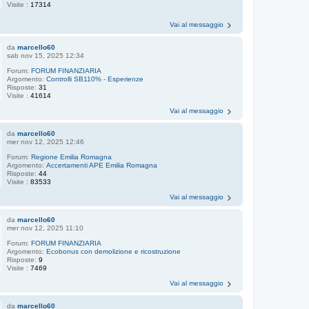
Visite :
17314
Vai al messaggio
da
marcello60
sab nov 15, 2025 12:34
Forum:
FORUM FINANZIARIA
Argomento:
Controlli SB110% - Esperienze
Risposte:
31
Visite :
41614
Vai al messaggio
da
marcello60
mer nov 12, 2025 12:46
Forum:
Regione Emilia Romagna
Argomento:
Accertamenti APE Emilia Romagna
Risposte:
44
Visite :
83533
Vai al messaggio
da
marcello60
mer nov 12, 2025 11:10
Forum:
FORUM FINANZIARIA
Argomento:
Ecobonus con demolizione e ricostruzione
Risposte:
9
Visite :
7469
Vai al messaggio
da
marcello60