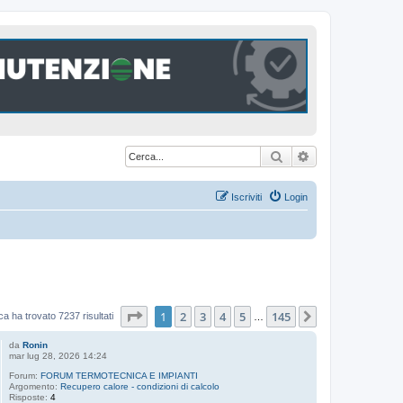
Cerca
Ricerca avanzat
Iscriviti
Login
Pagina
1
di
145
1
2
3
4
5
145
Prossimo
ca ha trovato 7237 risultati
…
da
Ronin
mar lug 28, 2026 14:24
Forum:
FORUM TERMOTECNICA E IMPIANTI
Argomento:
Recupero calore - condizioni di calcolo
Risposte:
4