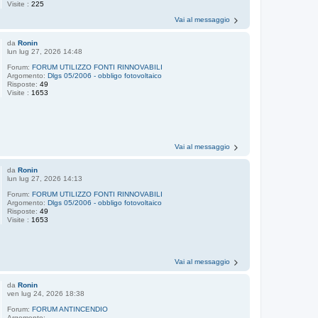
Visite :
225
Vai al messaggio
da
Ronin
lun lug 27, 2026 14:48
Forum:
FORUM UTILIZZO FONTI RINNOVABILI
Argomento:
Dlgs 05/2006 - obbligo fotovoltaico
Risposte:
49
Visite :
1653
Vai al messaggio
da
Ronin
lun lug 27, 2026 14:13
Forum:
FORUM UTILIZZO FONTI RINNOVABILI
Argomento:
Dlgs 05/2006 - obbligo fotovoltaico
Risposte:
49
Visite :
1653
Vai al messaggio
da
Ronin
ven lug 24, 2026 18:38
Forum:
FORUM ANTINCENDIO
Argomento: