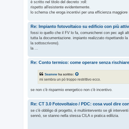
è scritto nel titolo del decreto :roll:
rispetto all'esistente evidentemente.
lo schema che eroga incentivi per una efficienza maggiore 
Re: Impianto fotovoltaico su edificio con più atti
fossi io quello che il FV lo fa, comunicherei con pec agli al
tutta la documentazione. impianto realizzato rispettando la c
la sottoscrivono).
la ...
Re: Conto termico: come operare senza rischiare 
Seamew
ha scritto:
mi sembra un pò troppo restrittivo ecco.
se non c'è risparmio energetico non c'è incentivo.
Re: CT 3.0 Fotovoltaico / PDC: cosa vuol dire c
se c'è obbligo di progetto, è multiintervento se gli intervent
sennò, se stanno nella stessa CILA o pratica edilizia.