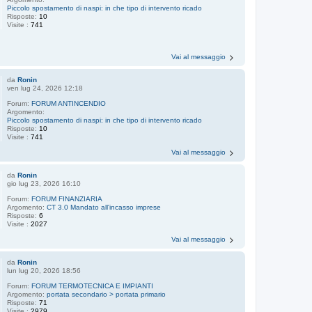
Piccolo spostamento di naspi: in che tipo di intervento ricado
Risposte:
10
Visite :
741
Vai al messaggio
da
Ronin
ven lug 24, 2026 12:18
Forum:
FORUM ANTINCENDIO
Argomento:
Piccolo spostamento di naspi: in che tipo di intervento ricado
Risposte:
10
Visite :
741
Vai al messaggio
da
Ronin
gio lug 23, 2026 16:10
Forum:
FORUM FINANZIARIA
Argomento:
CT 3.0 Mandato all'incasso imprese
Risposte:
6
Visite :
2027
Vai al messaggio
da
Ronin
lun lug 20, 2026 18:56
Forum:
FORUM TERMOTECNICA E IMPIANTI
Argomento:
portata secondario > portata primario
Risposte:
71
Visite :
2979