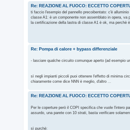
Re: REAZIONE AL FUOCO: ECCETTO COPERT
ti faccio l'esempio del pannello precoibentato: c'è alluminio
classe A1: è un componente non assemblato in opera, va 
la certificazione della lastra di classe A1 è ok, ma perchè è
Re: Pompa di calore + bypass differenziale
- lasciare qualche circuito comunque aperto (ad esempio un
sì negli impianti piccoli puoi ottenere l'effetto di minima 
chiaramente come dice NNN è meglio, d'altro ...
Re: REAZIONE AL FUOCO: ECCETTO COPERT
Per le coperture però il COPI specifica che vuole l'intero p
assurdo, una parete con 10 strati, basta verificare solament
sì purchè: