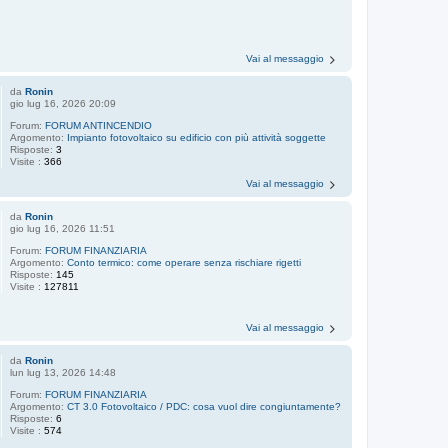
Vai al messaggio
da
Ronin
gio lug 16, 2026 20:09
Forum:
FORUM ANTINCENDIO
Argomento:
Impianto fotovoltaico su edificio con più attività soggette
Risposte:
3
Visite :
366
Vai al messaggio
da
Ronin
gio lug 16, 2026 11:51
Forum:
FORUM FINANZIARIA
Argomento:
Conto termico: come operare senza rischiare rigetti
Risposte:
145
Visite :
127811
Vai al messaggio
da
Ronin
lun lug 13, 2026 14:48
Forum:
FORUM FINANZIARIA
Argomento:
CT 3.0 Fotovoltaico / PDC: cosa vuol dire congiuntamente?
Risposte:
6
Visite :
574