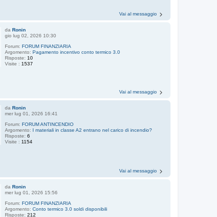
Vai al messaggio
da
Ronin
gio lug 02, 2026 10:30
Forum:
FORUM FINANZIARIA
Argomento:
Pagamento incentivo conto termico 3.0
Risposte:
10
Visite :
1537
Vai al messaggio
da
Ronin
mer lug 01, 2026 16:41
Forum:
FORUM ANTINCENDIO
Argomento:
I materiali in classe A2 entrano nel carico di incendio?
Risposte:
6
Visite :
1154
Vai al messaggio
da
Ronin
mer lug 01, 2026 15:56
Forum:
FORUM FINANZIARIA
Argomento:
Conto termico 3.0 soldi disponibili
Risposte:
212