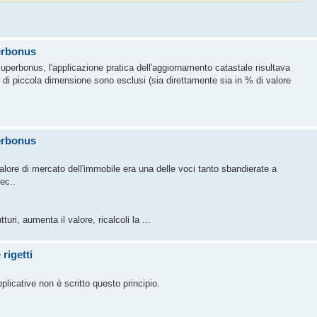
perbonus
perbonus, l'applicazione pratica dell'aggiornamento catastale risultava
 di piccola dimensione sono esclusi (sia direttamente sia in % di valore
perbonus
re di mercato dell'immobile era una delle voci tanto sbandierate a
.ec..
uri, aumenta il valore, ricalcoli la ...
rigetti
licative non è scritto questo principio.