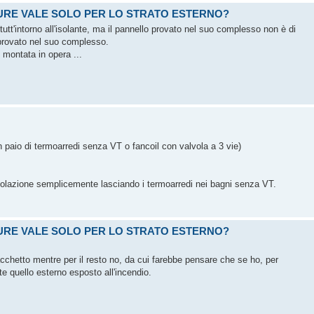
URE VALE SOLO PER LO STRATO ESTERNO?
 tutt'intorno all'isolante, ma il pannello provato nel suo complesso non è di
provato nel suo complesso.
 montata in opera ...
 paio di termoarredi senza VT o fancoil con valvola a 3 vie)
circolazione semplicemente lasciando i termoarredi nei bagni senza VT.
URE VALE SOLO PER LO STRATO ESTERNO?
acchetto mentre per il resto no, da cui farebbe pensare che se ho, per
e quello esterno esposto all'incendio.