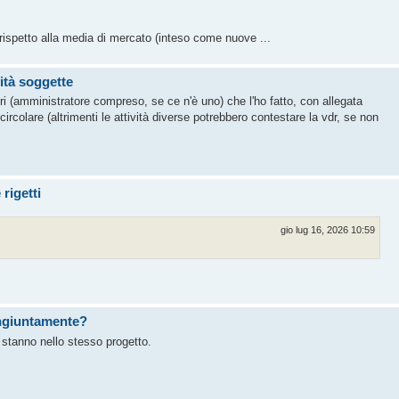
rispetto alla media di mercato (inteso come nuove ...
vità soggette
tri (amministratore compreso, se ce n'è uno) che l'ho fatto, con allegata
ircolare (altrimenti le attività diverse potrebbero contestare la vdr, se non
rigetti
gio lug 16, 2026 10:59
ongiuntamente?
i stanno nello stesso progetto.