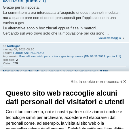
08/11/2019, punto 7.1)
Grazie per la risposta.
La committenza era interessata all'acquisto di questi pannelli modulari,
ma a quanto pare non ci sono i presupposti per l'applicazione in una
cucina a gas.
Le alternative sono o box zincati oppure fissa in mattoni.
Cercando sul web trovo solo che la motivazione per cui sono ...
Vai al messaggio
da
MatMigna
mer lug 08, 2026 08:36
Forum:
FORUM ANTINCENDIO
Argomento:
Pannelli sandwich per cucina a gas temporanea (DM 08/11/2019, punto 7.1)
Risposte:
2
Visite :
628
Pannelli sandwich per cucina a gas temporanea (DM
08/11/2019, punto 7.1)
Rifiuta cookie non necessari ✕
Buongiorno a tutti,
Questo sito web raccoglie alcuni
vorrei sottoporre un quesito relativo ai pannelli sandwich utilizzati per la
realizzazione di una cucina a gas da 230 kW, installata nell'ambito di una
dati personali dei visitatori e utenti
sagra paesana.
Con il tuo consenso, noi e i nostri partner utilizziamo i cookie e
Dall'interpretazione del punto 7.1 del DM 8 novembre 2019 sembrerebbe
tecnologie simili per archiviare, accedere ed elaborare i dati
che i materiali impiegati debbano essere ...
personali come, ad esempio, la visita al sito web o la
Vai al messaggio
personalizzazione degli annunci. Poiché rispettiamo il tuo diritto