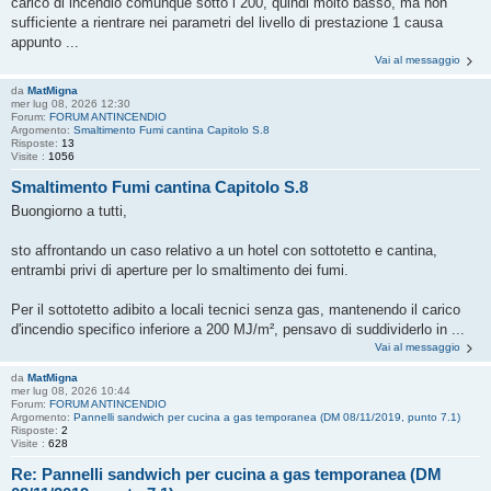
carico di incendio comunque sotto i 200, quindi molto basso, ma non
sufficiente a rientrare nei parametri del livello di prestazione 1 causa
appunto ...
Vai al messaggio
da
MatMigna
mer lug 08, 2026 12:30
Forum:
FORUM ANTINCENDIO
Argomento:
Smaltimento Fumi cantina Capitolo S.8
Risposte:
13
Visite :
1056
Smaltimento Fumi cantina Capitolo S.8
Buongiorno a tutti,
sto affrontando un caso relativo a un hotel con sottotetto e cantina,
entrambi privi di aperture per lo smaltimento dei fumi.
Per il sottotetto adibito a locali tecnici senza gas, mantenendo il carico
d'incendio specifico inferiore a 200 MJ/m², pensavo di suddividerlo in ...
Vai al messaggio
da
MatMigna
mer lug 08, 2026 10:44
Forum:
FORUM ANTINCENDIO
Argomento:
Pannelli sandwich per cucina a gas temporanea (DM 08/11/2019, punto 7.1)
Risposte:
2
Visite :
628
Re: Pannelli sandwich per cucina a gas temporanea (DM