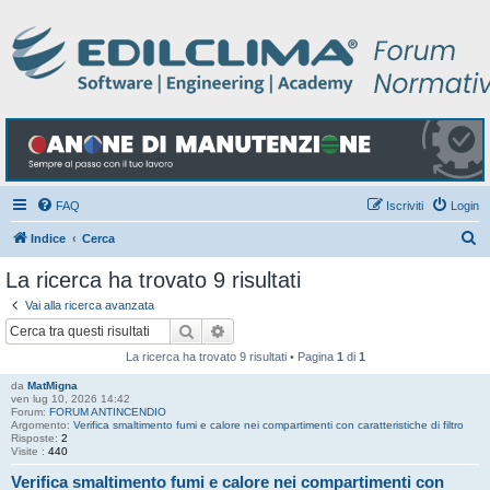
FAQ
Iscriviti
Login
C
Indice
Cerca
e
La ricerca ha trovato 9 risultati
r
Vai alla ricerca avanzata
c
Cerca
Ricerca avanzata
a
La ricerca ha trovato 9 risultati • Pagina
1
di
1
da
MatMigna
ven lug 10, 2026 14:42
Forum:
FORUM ANTINCENDIO
Argomento:
Verifica smaltimento fumi e calore nei compartimenti con caratteristiche di filtro
Risposte:
2
Visite :
440
Verifica smaltimento fumi e calore nei compartimenti con