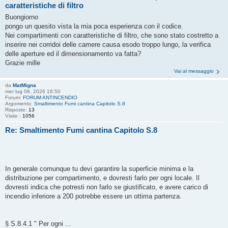
caratteristiche di filtro
Buongiorno
pongo un quesito vista la mia poca esperienza con il codice.
Nei compartimenti con caratteristiche di filtro, che sono stato costretto a
inserire nei corridoi delle camere causa esodo troppo lungo, la verifica
delle aperture ed il dimensionamento va fatta?
Grazie mille
Vai al messaggio
da
MatMigna
mer lug 08, 2026 16:50
Forum:
FORUM ANTINCENDIO
Argomento:
Smaltimento Fumi cantina Capitolo S.8
Risposte:
13
Visite :
1056
Re: Smaltimento Fumi cantina Capitolo S.8
In generale comunque tu devi garantire la superficie minima e la
distribuzione per compartimento, e dovresti farlo per ogni locale. Il
dovresti indica che potresti non farlo se giustificato, e avere carico di
incendio inferiore a 200 potrebbe essere un ottima partenza.
§ S.8.4.1 " Per ogni ...