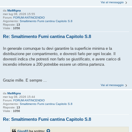
Vai al messaggio
da
MatMigna
mer lug 08, 2026 15:55
Forum:
FORUM ANTINCENDIO
Argomento:
Smaltimento Fumi cantina Capitolo S.8
Risposte:
13
Visite :
1056
Re: Smaltimento Fumi cantina Capitolo S.8
In generale comunque tu devi garantire la superficie minima e la
distribuzione per compartimento, e dovresti farlo per ogni locale. Il
dovresti indica che potresti non farlo se giustificato, e avere carico di
incendio inferiore a 200 potrebbe essere un ottima partenza.
Grazie mille. E sempre ...
Vai al messaggio
da
MatMigna
mer lug 08, 2026 15:44
Forum:
FORUM ANTINCENDIO
Argomento:
Smaltimento Fumi cantina Capitolo S.8
Risposte:
13
Visite :
1056
Re: Smaltimento Fumi cantina Capitolo S.8
Gius83
ha scritto: