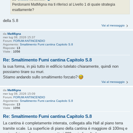
Perdonami MatMigna ma ti riferisci al Livello 1 di quale strategia
esattamente?
della S.8
Vai al messaggio
da
MatMigna
mer lug 08, 2026 15:37
Forum:
FORUM ANTINCENDIO
Argomento:
Smaltimento Fumi cantina Capitolo S.8
Risposte:
13
Visite :
1056
Re: Smaltimento Fumi cantina Capitolo S.8
la sua forma, in più tutto in edificio tutelato chiaramente, quindi non
possiamo tirare su muri.
Stiamo andando sullo smaltimento forzato?
Vai al messaggio
da
MatMigna
mer lug 08, 2026 15:09
Forum:
FORUM ANTINCENDIO
Argomento:
Smaltimento Fumi cantina Capitolo S.8
Risposte:
13
Visite :
1056
Re: Smaltimento Fumi cantina Capitolo S.8
La cantina è completamente interrata, collegata alla Hall al piano terra
tramite scale. La superficie di piano della cantina è maggiore di 100mq e