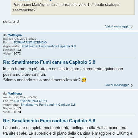
Perdonami MatMigna ma ti riferisci al Livello 1 di quale strategia
esattamente?
della S.8
Vai al messaggio
da
MatMigna
mer lug 08, 2026 15:37
Forum:
FORUM ANTINCENDIO
Argomento:
Smaltimento Fumi cantina Capitolo S.8
Risposte:
13
Visite :
1073
Re: Smaltimento Fumi cantina Capitolo S.8
la sua forma, in più tutto in edificio tutelato chiaramente, quindi non
possiamo tirare su muri.
Stiamo andando sullo smaltimento forzato?
Vai al messaggio
da
MatMigna
mer lug 08, 2026 15:09
Forum:
FORUM ANTINCENDIO
Argomento:
Smaltimento Fumi cantina Capitolo S.8
Risposte:
13
Visite :
1073
Re: Smaltimento Fumi cantina Capitolo S.8
La cantina è completamente interrata, collegata alla Hall al piano terra
tramite scale. La superficie di piano della cantina è maggiore di 100mq e