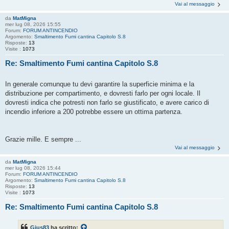
Vai al messaggio
da
MatMigna
mer lug 08, 2026 15:55
Forum:
FORUM ANTINCENDIO
Argomento:
Smaltimento Fumi cantina Capitolo S.8
Risposte:
13
Visite :
1073
Re: Smaltimento Fumi cantina Capitolo S.8
In generale comunque tu devi garantire la superficie minima e la
distribuzione per compartimento, e dovresti farlo per ogni locale. Il
dovresti indica che potresti non farlo se giustificato, e avere carico di
incendio inferiore a 200 potrebbe essere un ottima partenza.
Grazie mille. E sempre ...
Vai al messaggio
da
MatMigna
mer lug 08, 2026 15:44
Forum:
FORUM ANTINCENDIO
Argomento:
Smaltimento Fumi cantina Capitolo S.8
Risposte:
13
Visite :
1073
Re: Smaltimento Fumi cantina Capitolo S.8
Gius83
ha scritto: