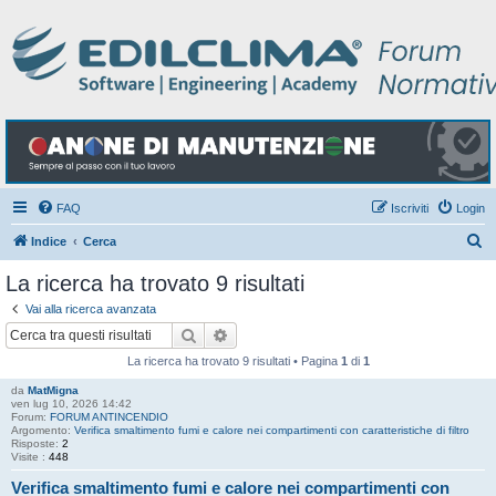
FAQ
Iscriviti
Login
C
Indice
Cerca
e
La ricerca ha trovato 9 risultati
r
Vai alla ricerca avanzata
c
Cerca
Ricerca avanzata
a
La ricerca ha trovato 9 risultati • Pagina
1
di
1
da
MatMigna
ven lug 10, 2026 14:42
Forum:
FORUM ANTINCENDIO
Argomento:
Verifica smaltimento fumi e calore nei compartimenti con caratteristiche di filtro
Risposte:
2
Visite :
448
Verifica smaltimento fumi e calore nei compartimenti con