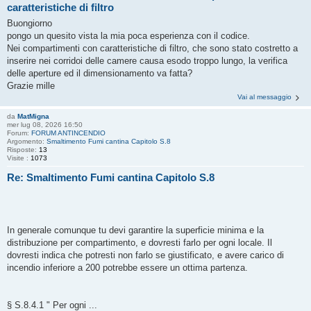
caratteristiche di filtro
Buongiorno
pongo un quesito vista la mia poca esperienza con il codice.
Nei compartimenti con caratteristiche di filtro, che sono stato costretto a
inserire nei corridoi delle camere causa esodo troppo lungo, la verifica
delle aperture ed il dimensionamento va fatta?
Grazie mille
Vai al messaggio
da
MatMigna
mer lug 08, 2026 16:50
Forum:
FORUM ANTINCENDIO
Argomento:
Smaltimento Fumi cantina Capitolo S.8
Risposte:
13
Visite :
1073
Re: Smaltimento Fumi cantina Capitolo S.8
In generale comunque tu devi garantire la superficie minima e la
distribuzione per compartimento, e dovresti farlo per ogni locale. Il
dovresti indica che potresti non farlo se giustificato, e avere carico di
incendio inferiore a 200 potrebbe essere un ottima partenza.
§ S.8.4.1 " Per ogni ...