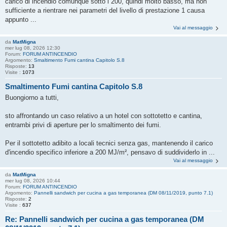
carico di incendio comunque sotto i 200, quindi molto basso, ma non
sufficiente a rientrare nei parametri del livello di prestazione 1 causa
appunto ...
Vai al messaggio
da
MatMigna
mer lug 08, 2026 12:30
Forum:
FORUM ANTINCENDIO
Argomento:
Smaltimento Fumi cantina Capitolo S.8
Risposte:
13
Visite :
1073
Smaltimento Fumi cantina Capitolo S.8
Buongiorno a tutti,
sto affrontando un caso relativo a un hotel con sottotetto e cantina,
entrambi privi di aperture per lo smaltimento dei fumi.
Per il sottotetto adibito a locali tecnici senza gas, mantenendo il carico
d'incendio specifico inferiore a 200 MJ/m², pensavo di suddividerlo in ...
Vai al messaggio
da
MatMigna
mer lug 08, 2026 10:44
Forum:
FORUM ANTINCENDIO
Argomento:
Pannelli sandwich per cucina a gas temporanea (DM 08/11/2019, punto 7.1)
Risposte:
2
Visite :
637
Re: Pannelli sandwich per cucina a gas temporanea (DM