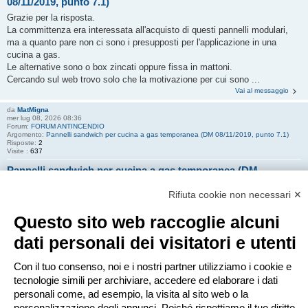
08/11/2019, punto 7.1)
Grazie per la risposta.
La committenza era interessata all'acquisto di questi pannelli modulari,
ma a quanto pare non ci sono i presupposti per l'applicazione in una
cucina a gas.
Le alternative sono o box zincati oppure fissa in mattoni.
Cercando sul web trovo solo che la motivazione per cui sono ...
Vai al messaggio
da
MatMigna
mer lug 08, 2026 08:36
Forum:
FORUM ANTINCENDIO
Argomento:
Pannelli sandwich per cucina a gas temporanea (DM 08/11/2019, punto 7.1)
Risposte:
2
Visite :
637
Pannelli sandwich per cucina a gas temporanea (DM
08/11/2019, punto 7.1)
Rifiuta cookie non necessari ✕
Buongiorno a tutti,
Questo sito web raccoglie alcuni
vorrei sottoporre un quesito relativo ai pannelli sandwich utilizzati per la
realizzazione di una cucina a gas da 230 kW, installata nell'ambito di una
dati personali dei visitatori e utenti
sagra paesana.
Con il tuo consenso, noi e i nostri partner utilizziamo i cookie e
Dall'interpretazione del punto 7.1 del DM 8 novembre 2019 sembrerebbe
tecnologie simili per archiviare, accedere ed elaborare i dati
che i materiali impiegati debbano essere ...
personali come, ad esempio, la visita al sito web o la
Vai al messaggio
personalizzazione degli annunci. Poiché rispettiamo il tuo diritto