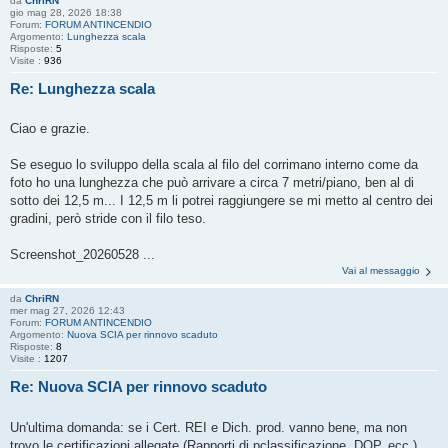
da
ChriRN
gio mag 28, 2026 18:38
Forum:
FORUM ANTINCENDIO
Argomento:
Lunghezza scala
Risposte:
5
Visite :
936
Re: Lunghezza scala
Ciao e grazie.
Se eseguo lo sviluppo della scala al filo del corrimano interno come da
foto ho una lunghezza che può arrivare a circa 7 metri/piano, ben al di
sotto dei 12,5 m... I 12,5 m li potrei raggiungere se mi metto al centro dei
gradini, però stride con il filo teso.
Screenshot_20260528 ...
Vai al messaggio
da
ChriRN
mer mag 27, 2026 12:43
Forum:
FORUM ANTINCENDIO
Argomento:
Nuova SCIA per rinnovo scaduto
Risposte:
8
Visite :
1207
Re: Nuova SCIA per rinnovo scaduto
Un'ultima domanda: se i Cert. REI e Dich. prod. vanno bene, ma non
trovo le certificazioni allegate (Rapporti di pclassificazione, DOP, ecc.).