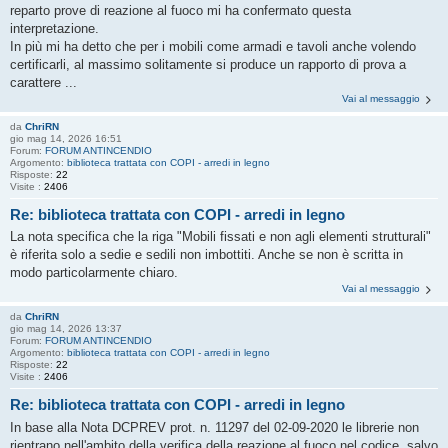
reparto prove di reazione al fuoco mi ha confermato questa
interpretazione.
In più mi ha detto che per i mobili come armadi e tavoli anche volendo
certificarli, al massimo solitamente si produce un rapporto di prova a
carattere ...
Vai al messaggio
da
ChriRN
gio mag 14, 2026 16:51
Forum:
FORUM ANTINCENDIO
Argomento:
biblioteca trattata con COPI - arredi in legno
Risposte:
22
Visite :
2406
Re: biblioteca trattata con COPI - arredi in legno
La nota specifica che la riga "Mobili fissati e non agli elementi strutturali"
è riferita solo a sedie e sedili non imbottiti. Anche se non è scritta in
modo particolarmente chiaro.
Vai al messaggio
da
ChriRN
gio mag 14, 2026 13:37
Forum:
FORUM ANTINCENDIO
Argomento:
biblioteca trattata con COPI - arredi in legno
Risposte:
22
Visite :
2406
Re: biblioteca trattata con COPI - arredi in legno
In base alla Nota DCPREV prot. n. 11297 del 02-09-2020 le librerie non
rientrano nell'ambito della verifica della reazione al fuoco nel codice, salvo