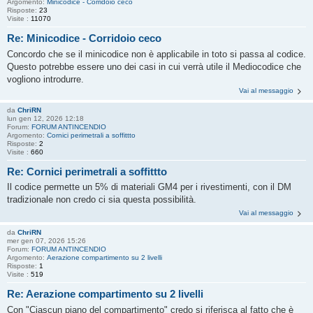
Argomento:
Minicodice - Corridoio ceco
Risposte:
23
Visite :
11070
Re: Minicodice - Corridoio ceco
Concordo che se il minicodice non è applicabile in toto si passa al codice.
Questo potrebbe essere uno dei casi in cui verrà utile il Mediocodice che
vogliono introdurre.
Vai al messaggio
da
ChriRN
lun gen 12, 2026 12:18
Forum:
FORUM ANTINCENDIO
Argomento:
Cornici perimetrali a soffittto
Risposte:
2
Visite :
660
Re: Cornici perimetrali a soffittto
Il codice permette un 5% di materiali GM4 per i rivestimenti, con il DM
tradizionale non credo ci sia questa possibilità.
Vai al messaggio
da
ChriRN
mer gen 07, 2026 15:26
Forum:
FORUM ANTINCENDIO
Argomento:
Aerazione compartimento su 2 livelli
Risposte:
1
Visite :
519
Re: Aerazione compartimento su 2 livelli
Con "Ciascun piano del compartimento" credo si riferisca al fatto che è