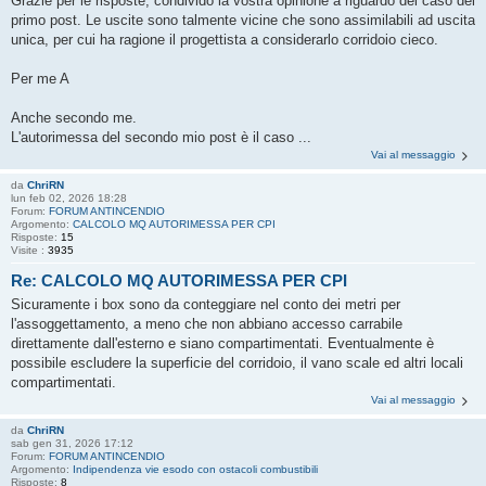
Grazie per le risposte, condivido la vostra opinione a riguardo del caso del
primo post. Le uscite sono talmente vicine che sono assimilabili ad uscita
unica, per cui ha ragione il progettista a considerarlo corridoio cieco.
Per me A
Anche secondo me.
L'autorimessa del secondo mio post è il caso ...
Vai al messaggio
da
ChriRN
lun feb 02, 2026 18:28
Forum:
FORUM ANTINCENDIO
Argomento:
CALCOLO MQ AUTORIMESSA PER CPI
Risposte:
15
Visite :
3935
Re: CALCOLO MQ AUTORIMESSA PER CPI
Sicuramente i box sono da conteggiare nel conto dei metri per
l'assoggettamento, a meno che non abbiano accesso carrabile
direttamente dall'esterno e siano compartimentati. Eventualmente è
possibile escludere la superficie del corridoio, il vano scale ed altri locali
compartimentati.
Vai al messaggio
da
ChriRN
sab gen 31, 2026 17:12
Forum:
FORUM ANTINCENDIO
Argomento:
Indipendenza vie esodo con ostacoli combustibili
Risposte:
8