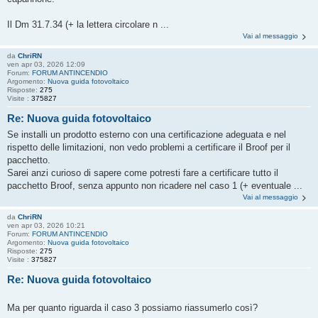
Il Dm 31.7.34 (+ la lettera circolare n ...
Vai al messaggio
da
ChriRN
ven apr 03, 2026 12:09
Forum:
FORUM ANTINCENDIO
Argomento:
Nuova guida fotovoltaico
Risposte:
275
Visite :
375827
Re: Nuova guida fotovoltaico
Se installi un prodotto esterno con una certificazione adeguata e nel
rispetto delle limitazioni, non vedo problemi a certificare il Broof per il
pacchetto.
Sarei anzi curioso di sapere come potresti fare a certificare tutto il
pacchetto Broof, senza appunto non ricadere nel caso 1 (+ eventuale ...
Vai al messaggio
da
ChriRN
ven apr 03, 2026 10:21
Forum:
FORUM ANTINCENDIO
Argomento:
Nuova guida fotovoltaico
Risposte:
275
Visite :
375827
Re: Nuova guida fotovoltaico
Ma per quanto riguarda il caso 3 possiamo riassumerlo così?