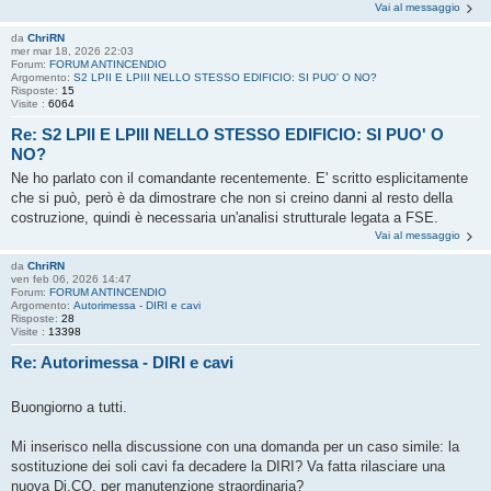
Vai al messaggio
da
ChriRN
mer mar 18, 2026 22:03
Forum:
FORUM ANTINCENDIO
Argomento:
S2 LPII E LPIII NELLO STESSO EDIFICIO: SI PUO' O NO?
Risposte:
15
Visite :
6064
Re: S2 LPII E LPIII NELLO STESSO EDIFICIO: SI PUO' O
NO?
Ne ho parlato con il comandante recentemente. E' scritto esplicitamente
che si può, però è da dimostrare che non si creino danni al resto della
costruzione, quindi è necessaria un'analisi strutturale legata a FSE.
Vai al messaggio
da
ChriRN
ven feb 06, 2026 14:47
Forum:
FORUM ANTINCENDIO
Argomento:
Autorimessa - DIRI e cavi
Risposte:
28
Visite :
13398
Re: Autorimessa - DIRI e cavi
Buongiorno a tutti.
Mi inserisco nella discussione con una domanda per un caso simile: la
sostituzione dei soli cavi fa decadere la DIRI? Va fatta rilasciare una
nuova Di.CO. per manutenzione straordinaria?