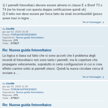
1) I pannelli fotovoltaici devono essere almeno in classe E e Broof T3 o
T4 (ne ho trovati con questa doppia certificazione quindi ok)
2) Il tetto non deve essere per forza fatto da strati incombustibili (posso
avere travi in legno ...
Vai al messaggio
da
ChriRN
gio apr 02, 2026 15:28
Forum:
FORUM ANTINCENDIO
Argomento:
Nuova guida fotovoltaico
Risposte:
275
Visite :
375827
Re: Nuova guida fotovoltaico
La logica si basa sul fatto che si sono accorti che il problema degli
incendi di fotovoltaico non sono tanto i pannelli, ma le coperture che
propagano velocemente, sopratutto in certe configurazioni in cui si crea
effetto camino sotto ai pannelli stessi. Quindi la nuova circolare cerca di
ovviare a ...
Vai al messaggio
da
ChriRN
gio apr 02, 2026 11:06
Forum:
FORUM ANTINCENDIO
Argomento:
Nuova guida fotovoltaico
Risposte:
275
Visite :
375827
Re: Nuova guida fotovoltaico