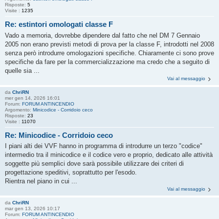
Risposte:
5
Visite :
1235
Re: estintori omologati classe F
Vado a memoria, dovrebbe dipendere dal fatto che nel DM 7 Gennaio
2005 non erano previsti metodi di prova per la classe F, introdotti nel 2008
senza però introdurre omologazioni specifiche. Chiaramente ci sono prove
specifiche da fare per la commercializzazione ma credo che a seguito di
quelle sia ...
Vai al messaggio
da
ChriRN
mer gen 14, 2026 16:01
Forum:
FORUM ANTINCENDIO
Argomento:
Minicodice - Corridoio ceco
Risposte:
23
Visite :
11070
Re: Minicodice - Corridoio ceco
I piani alti dei VVF hanno in programma di introdurre un terzo "codice"
intermedio tra il minicodice e il codice vero e proprio, dedicato alle attività
soggette più semplici dove sarà possibile utilizzare dei criteri di
progettazione speditivi, soprattutto per l'esodo.
Rientra nel piano in cui ...
Vai al messaggio
da
ChriRN
mar gen 13, 2026 10:17
Forum:
FORUM ANTINCENDIO