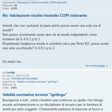
Argomento:
Valutazione rischio incendio COPI ristorante
Risposte:
16
Visite :
4235
Re: Valutazione rischio incendio COPI ristorante
Intendi che con i pulsanti al piano primo posso avere una sola via di
esodo?
Non posso ovviamente avere due vie di esodo indipendenti come
richiesto da S.4.8.1 p.to 1
Rispettando lunghezza esodo e corridoio cieco per Rvita B2, posso avere
una sola via d'esodo? S.4.8.1 p.to 2
Se rientri nei ...
Vai al messaggio
da
ChriRN
lun apr 27, 2026 10:55
Forum:
FORUM ANTINCENDIO
Argomento:
Validità normativa termine "ignifugo"
Risposte:
3
Visite :
1081
Validità normativa termine "ignifugo"
Buongiorno a tutti, vorrei chiedere una conferma su quello che ritengo
essere un'imprecisione in un disciplinare di incarico per la fornitura di
arredi per asilo soggetto. Chiaramente parliamo di reazione al fuoco e