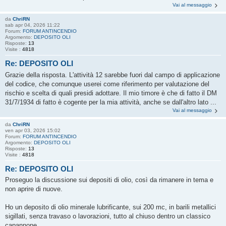
Vai al messaggio
da
ChriRN
sab apr 04, 2026 11:22
Forum:
FORUM ANTINCENDIO
Argomento:
DEPOSITO OLI
Risposte:
13
Visite :
4818
Re: DEPOSITO OLI
Grazie della risposta. L'attività 12 sarebbe fuori dal campo di applicazione
del codice, che comunque userei come riferimento per valutazione del
rischio e scelta di quali presidi adottare. Il mio timore è che di fatto il DM
31/7/1934 di fatto è cogente per la mia attività, anche se dall'altro lato ...
Vai al messaggio
da
ChriRN
ven apr 03, 2026 15:02
Forum:
FORUM ANTINCENDIO
Argomento:
DEPOSITO OLI
Risposte:
13
Visite :
4818
Re: DEPOSITO OLI
Proseguo la discussione sui depositi di olio, così da rimanere in tema e
non aprire di nuove.
Ho un deposito di olio minerale lubrificante, sui 200 mc, in barili metallici
sigillati, senza travaso o lavorazioni, tutto al chiuso dentro un classico
capannone.