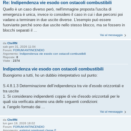
Re: Indipendenza vie esodo con ostacoli combustibili
Quello è un caso diverso però, nell'immagine proposta l'uscita di
emergenza è unica, invece io considero il caso in cui i due percorsi poi
vadano a terminare in due uscite diverse. L'esempio può essere
fuorviante perché sono due uscite nello stesso blocco, ma se fossero in
blocchi separati il ...
Vai al messaggio
da
ChriRN
sab gen 31, 2026 11:04
Forum:
FORUM ANTINCENDIO
Argomento:
Indipendenza vie esodo con ostacoli combustibili
Risposte:
8
Visite :
2374
Indipendenza vie esodo con ostacoli combustibili
Buongiorno a tutti, ho un dubbio interpretativo sul punto:
S.4.8.1.3 Determinazione dell’indipendenza tra vie d’esodo orizzontali e
tra uscite
1. Si considerano indipendenti coppie di vie d’esodo orizzontali per le
quali sia verificata almeno una delle seguenti condizioni:
a. l’angolo formato dai ...
Vai al messaggio
da
ChriRN
lun gen 19, 2026 18:02
Forum:
FORUM ANTINCENDIO
Argomento:
estintori omologati classe F