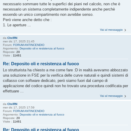
necessario sommare tutte le superfici dei piani nel calcolo, non che è
necessario un sistema completamente indipendente anche perchè
essendo un unico compartimento non avrebbe senso.
Però viene anche detto che :
1. Le aperture ...
Vai al messaggio
da
ChriRN
mer dic 17, 2025 21:45
Forum:
FORUM ANTINCENDIO
Argomento:
Deposito oli e resistenza al fuoco
Risposte:
20
Visite :
11461
Re: Deposito oli e resistenza al fuoco
Lo strutturista ha chiesto a me come fare :D in realtà avevamo abbozzato
una soluzione in FSE per la verifica delle curve naturali e quindi sistemi di
collasso con software dedicato, però siamo fuori dal campo di
applicazione del codice quindi non ho trovato una procedura codificata per
effettuare ...
Vai al messaggio
da
ChriRN
mer dic 17, 2025 17:59
Forum:
FORUM ANTINCENDIO
Argomento:
Deposito oli e resistenza al fuoco
Risposte:
20
Visite :
11461
Re: Deposito oli e resistenza al fuoco