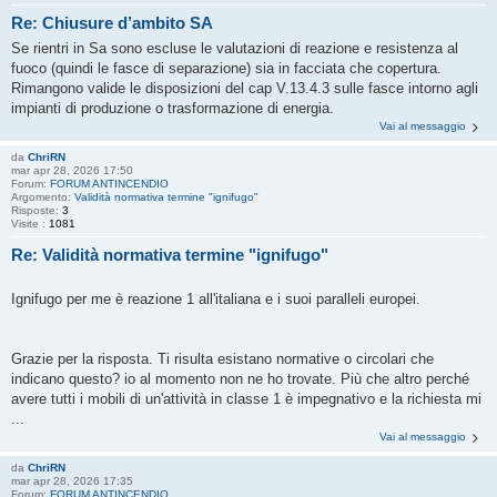
Re: Chiusure d’ambito SA
Se rientri in Sa sono escluse le valutazioni di reazione e resistenza al
fuoco (quindi le fasce di separazione) sia in facciata che copertura.
Rimangono valide le disposizioni del cap V.13.4.3 sulle fasce intorno agli
impianti di produzione o trasformazione di energia.
Vai al messaggio
da
ChriRN
mar apr 28, 2026 17:50
Forum:
FORUM ANTINCENDIO
Argomento:
Validità normativa termine "ignifugo"
Risposte:
3
Visite :
1081
Re: Validità normativa termine "ignifugo"
Ignifugo per me è reazione 1 all'italiana e i suoi paralleli europei.
Grazie per la risposta. Ti risulta esistano normative o circolari che
indicano questo? io al momento non ne ho trovate. Più che altro perché
avere tutti i mobili di un'attività in classe 1 è impegnativo e la richiesta mi
...
Vai al messaggio
da
ChriRN
mar apr 28, 2026 17:35
Forum:
FORUM ANTINCENDIO