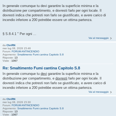
In generale comunque tu devi garantire la superficie minima e la
distribuzione per compartimento, e dovresti farlo per ogni locale. Il
dovresti indica che potresti non farlo se giustificato, e avere carico di
incendio inferiore a 200 potrebbe essere un ottima partenza.
§ S.8.4.1 " Per ogni ...
Vai al messaggio
da
ChriRN
mer lug 08, 2026 15:46
Forum:
FORUM ANTINCENDIO
Argomento:
Smaltimento Fumi cantina Capitolo S.8
Risposte:
13
Visite :
1067
Re: Smaltimento Fumi cantina Capitolo S.8
In generale comunque tu
devi
garantire la superficie minima e la
distribuzione per compartimento, e
dovresti
farlo per ogni locale. Il
dovresti indica che potresti non farlo se giustificato, e avere carico di
incendio inferiore a 200 potrebbe essere un ottima partenza.
Vai al messaggio
da
ChriRN
mer lug 08, 2026 15:30
Forum:
FORUM ANTINCENDIO
Argomento:
Smaltimento Fumi cantina Capitolo S.8
Risposte:
13
Visite :
1067