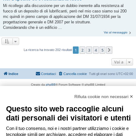
Mi ricollego alla discussione per un dubbio inerente alla resistenza al
fuoco di un deposito di oli lubrificanti, però nel mio caso siamo sui 200
mc quindi in pieno campo di applicazione del DM 31/07/1934 per la
progettazione generale e DM 2007 per le strutture.
Considerando che è un edificio ...
Vai al messaggio
1
2
3
4
5
Prossimo
La ricerca ha trovato 202 risultati
Vai a
Indice
Contattaci
Cancella cookie
Tutti gli orari sono
UTC+02:00
Creato da
phpBB
® Forum Software © phpBB Limited
Traduzione Italiana
phpBB-Italia.it
Privacy
|
Condizioni
Rifiuta cookie non necessari ✕
Questo sito web raccoglie alcuni
dati personali dei visitatori e utenti
Con il tuo consenso, noi e i nostri partner utilizziamo i cookie e
tecnologie simili per archiviare, accedere ed elaborare i dati