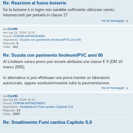
Re: Reazione al fuoco boiserie
Se la boiserie è in legno non sarebbe sufficiente utilizzare vernici
intumescenti per portarla in classe 1?
Vai al messaggio
da
ChriRN
ven lug 24, 2026 11:00
Forum:
FORUM ANTINCENDIO
Argomento:
Scuola con pavimento linoleum/PVC anni 80
Risposte:
6
Visite :
411
Re: Scuola con pavimento linoleum/PVC anni 80
Al Linoleum senza prove può essere attribuita una classe E fl (DM 10
marzo 2005).
In alternativa si può effettuare una prova tramite un laboratorio
autorizzato, oppure sostituire/rivestire tutta la pavimentazione.
Vai al messaggio
da
ChriRN
mer lug 08, 2026 16:41
Forum:
FORUM ANTINCENDIO
Argomento:
Smaltimento Fumi cantina Capitolo S.8
Risposte:
13
Visite :
1067
Re: Smaltimento Fumi cantina Capitolo S.8