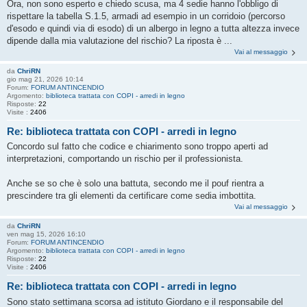
Ora, non sono esperto e chiedo scusa, ma 4 sedie hanno l'obbligo di
rispettare la tabella S.1.5, armadi ad esempio in un corridoio (percorso
d'esodo e quindi via di esodo) di un albergo in legno a tutta altezza invece
dipende dalla mia valutazione del rischio? La riposta è ...
Vai al messaggio
da
ChriRN
gio mag 21, 2026 10:14
Forum:
FORUM ANTINCENDIO
Argomento:
biblioteca trattata con COPI - arredi in legno
Risposte:
22
Visite :
2406
Re: biblioteca trattata con COPI - arredi in legno
Concordo sul fatto che codice e chiarimento sono troppo aperti ad
interpretazioni, comportando un rischio per il professionista.
Anche se so che è solo una battuta, secondo me il pouf rientra a
prescindere tra gli elementi da certificare come sedia imbottita.
Vai al messaggio
da
ChriRN
ven mag 15, 2026 16:10
Forum:
FORUM ANTINCENDIO
Argomento:
biblioteca trattata con COPI - arredi in legno
Risposte:
22
Visite :
2406
Re: biblioteca trattata con COPI - arredi in legno
Sono stato settimana scorsa ad istituto Giordano e il responsabile del