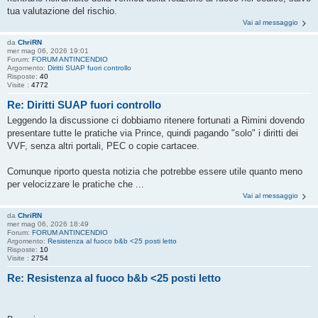
tua valutazione del rischio.
Vai al messaggio
da
ChriRN
mer mag 06, 2026 19:01
Forum:
FORUM ANTINCENDIO
Argomento:
Diritti SUAP fuori controllo
Risposte:
40
Visite :
4772
Re: Diritti SUAP fuori controllo
Leggendo la discussione ci dobbiamo ritenere fortunati a Rimini dovendo
presentare tutte le pratiche via Prince, quindi pagando "solo" i diritti dei
VVF, senza altri portali, PEC o copie cartacee.
Comunque riporto questa notizia che potrebbe essere utile quanto meno
per velocizzare le pratiche che ...
Vai al messaggio
da
ChriRN
mer mag 06, 2026 18:49
Forum:
FORUM ANTINCENDIO
Argomento:
Resistenza al fuoco b&b <25 posti letto
Risposte:
10
Visite :
2754
Re: Resistenza al fuoco b&b <25 posti letto