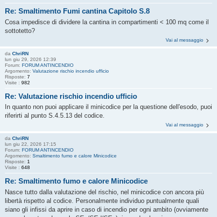
Re: Smaltimento Fumi cantina Capitolo S.8
Cosa impedisce di dividere la cantina in compartimenti < 100 mq come il
sottotetto?
Vai al messaggio
da
ChriRN
lun giu 29, 2026 12:39
Forum:
FORUM ANTINCENDIO
Argomento:
Valutazione rischio incendio ufficio
Risposte:
7
Visite :
982
Re: Valutazione rischio incendio ufficio
In quanto non puoi applicare il minicodice per la questione dell'esodo, puoi
riferirti al punto S.4.5.13 del codice.
Vai al messaggio
da
ChriRN
lun giu 22, 2026 17:15
Forum:
FORUM ANTINCENDIO
Argomento:
Smaltimento fumo e calore Minicodice
Risposte:
1
Visite :
648
Re: Smaltimento fumo e calore Minicodice
Nasce tutto dalla valutazione del rischio, nel minicodice con ancora più
libertà rispetto al codice. Personalmente individuo puntualmente quali
siano gli infissi da aprire in caso di incendio per ogni ambito (ovviamente