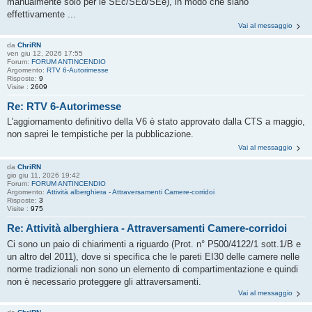
manualmente solo per le SEc/SEd/SEe), in modo che siano
effettivamente ...
Vai al messaggio
da
ChriRN
ven giu 12, 2026 17:55
Forum:
FORUM ANTINCENDIO
Argomento:
RTV 6-Autorimesse
Risposte:
9
Visite :
2609
Re: RTV 6-Autorimesse
L'aggiornamento definitivo della V6 è stato approvato dalla CTS a maggio,
non saprei le tempistiche per la pubblicazione.
Vai al messaggio
da
ChriRN
gio giu 11, 2026 19:42
Forum:
FORUM ANTINCENDIO
Argomento:
Attività alberghiera - Attraversamenti Camere-corridoi
Risposte:
3
Visite :
975
Re: Attività alberghiera - Attraversamenti Camere-corridoi
Ci sono un paio di chiarimenti a riguardo (Prot. n° P500/4122/1 sott.1/B e
un altro del 2011), dove si specifica che le pareti EI30 delle camere nelle
norme tradizionali non sono un elemento di compartimentazione e quindi
non è necessario proteggere gli attraversamenti.
Vai al messaggio