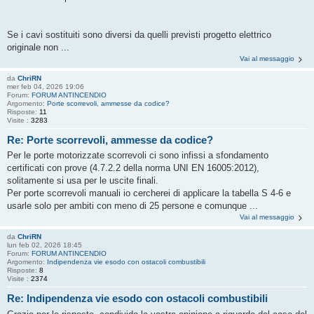
Se i cavi sostituiti sono diversi da quelli previsti progetto elettrico
originale non ...
Vai al messaggio
da
ChriRN
mer feb 04, 2026 19:06
Forum:
FORUM ANTINCENDIO
Argomento:
Porte scorrevoli, ammesse da codice?
Risposte:
11
Visite :
3283
Re: Porte scorrevoli, ammesse da codice?
Per le porte motorizzate scorrevoli ci sono infissi a sfondamento
certificati con prove (4.7.2.2 della norma UNI EN 16005:2012),
solitamente si usa per le uscite finali.
Per porte scorrevoli manuali io cercherei di applicare la tabella S 4-6 e
usarle solo per ambiti con meno di 25 persone e comunque ...
Vai al messaggio
da
ChriRN
lun feb 02, 2026 18:45
Forum:
FORUM ANTINCENDIO
Argomento:
Indipendenza vie esodo con ostacoli combustibili
Risposte:
8
Visite :
2374
Re: Indipendenza vie esodo con ostacoli combustibili