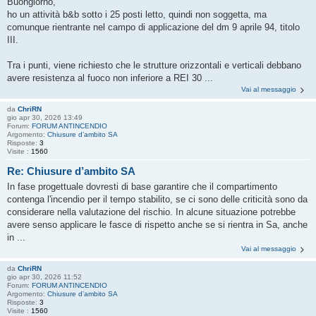
Buongiorno,
ho un attività b&b sotto i 25 posti letto, quindi non soggetta, ma
comunque rientrante nel campo di applicazione del dm 9 aprile 94, titolo
III.
Tra i punti, viene richiesto che le strutture orizzontali e verticali debbano
avere resistenza al fuoco non inferiore a REI 30 ...
Vai al messaggio
da
ChriRN
gio apr 30, 2026 13:49
Forum:
FORUM ANTINCENDIO
Argomento:
Chiusure d’ambito SA
Risposte:
3
Visite :
1560
Re: Chiusure d’ambito SA
In fase progettuale dovresti di base garantire che il compartimento
contenga l'incendio per il tempo stabilito, se ci sono delle criticità sono da
considerare nella valutazione del rischio. In alcune situazione potrebbe
avere senso applicare le fasce di rispetto anche se si rientra in Sa, anche
in ...
Vai al messaggio
da
ChriRN
gio apr 30, 2026 11:52
Forum:
FORUM ANTINCENDIO
Argomento:
Chiusure d’ambito SA
Risposte:
3
Visite :
1560