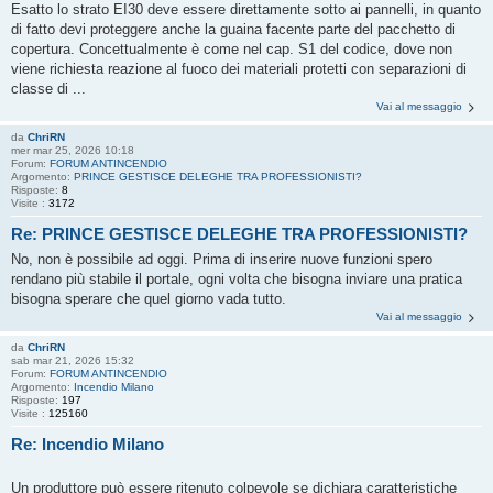
Esatto lo strato EI30 deve essere direttamente sotto ai pannelli, in quanto
di fatto devi proteggere anche la guaina facente parte del pacchetto di
copertura. Concettualmente è come nel cap. S1 del codice, dove non
viene richiesta reazione al fuoco dei materiali protetti con separazioni di
classe di ...
Vai al messaggio
da
ChriRN
mer mar 25, 2026 10:18
Forum:
FORUM ANTINCENDIO
Argomento:
PRINCE GESTISCE DELEGHE TRA PROFESSIONISTI?
Risposte:
8
Visite :
3172
Re: PRINCE GESTISCE DELEGHE TRA PROFESSIONISTI?
No, non è possibile ad oggi. Prima di inserire nuove funzioni spero
rendano più stabile il portale, ogni volta che bisogna inviare una pratica
bisogna sperare che quel giorno vada tutto.
Vai al messaggio
da
ChriRN
sab mar 21, 2026 15:32
Forum:
FORUM ANTINCENDIO
Argomento:
Incendio Milano
Risposte:
197
Visite :
125160
Re: Incendio Milano
Un produttore può essere ritenuto colpevole se dichiara caratteristiche