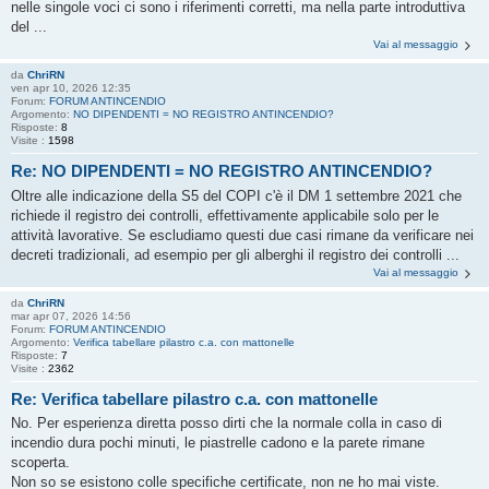
nelle singole voci ci sono i riferimenti corretti, ma nella parte introduttiva
del ...
Vai al messaggio
da
ChriRN
ven apr 10, 2026 12:35
Forum:
FORUM ANTINCENDIO
Argomento:
NO DIPENDENTI = NO REGISTRO ANTINCENDIO?
Risposte:
8
Visite :
1598
Re: NO DIPENDENTI = NO REGISTRO ANTINCENDIO?
Oltre alle indicazione della S5 del COPI c'è il DM 1 settembre 2021 che
richiede il registro dei controlli, effettivamente applicabile solo per le
attività lavorative. Se escludiamo questi due casi rimane da verificare nei
decreti tradizionali, ad esempio per gli alberghi il registro dei controlli ...
Vai al messaggio
da
ChriRN
mar apr 07, 2026 14:56
Forum:
FORUM ANTINCENDIO
Argomento:
Verifica tabellare pilastro c.a. con mattonelle
Risposte:
7
Visite :
2362
Re: Verifica tabellare pilastro c.a. con mattonelle
No. Per esperienza diretta posso dirti che la normale colla in caso di
incendio dura pochi minuti, le piastrelle cadono e la parete rimane
scoperta.
Non so se esistono colle specifiche certificate, non ne ho mai viste.