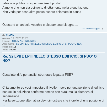
false o le pubblicizza per vendere il prodotto.
A meno che non sia coinvolto direttamente nella progettazione.
Non vedo per cosa altro possa essere chiamato in causa.
Questo è un articolo vecchio e sicuramente bisogna ...
Vai al messaggio
da
ChriRN
gio mar 19, 2026 11:25
Forum:
FORUM ANTINCENDIO
Argomento:
S2 LPII E LPIII NELLO STESSO EDIFICIO: SI PUO' O NO?
Risposte:
15
Visite :
6064
Re: S2 LPII E LPIII NELLO STESSO EDIFICIO: SI PUO' O
NO?
Cosa intendi/e per analisi strutturale legata a FSE?
Chiaramente se vuoi impostare il livello II solo per una porzione di edificio
non sei in soluzione conforme perchè non avrai mai la distanza di
separazione.
Per la soluzione alternativa devi dimostrare che il crollo di una porzione di
...