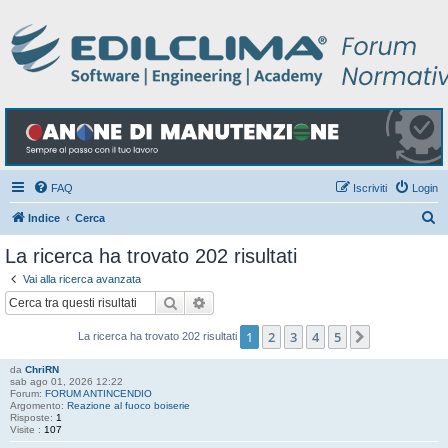
FAQ
Iscriviti
Login
C
Indice
Cerca
e
La ricerca ha trovato 202 risultati
r
Vai alla ricerca avanzata
c
Cerca
Ricerca avanzata
a
1
2
3
4
5
Prossimo
La ricerca ha trovato 202 risultati
da
ChriRN
sab ago 01, 2026 12:22
Forum:
FORUM ANTINCENDIO
Argomento:
Reazione al fuoco boiserie
Risposte:
1
Visite :
107