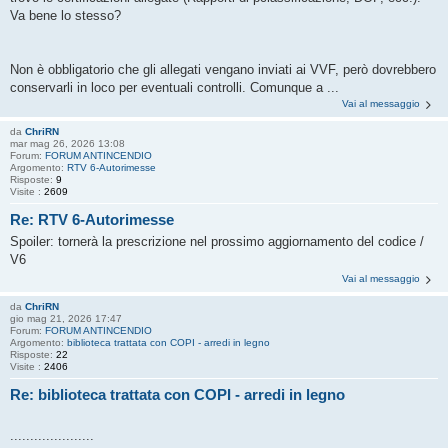
Va bene lo stesso?
Non è obbligatorio che gli allegati vengano inviati ai VVF, però dovrebbero
conservarli in loco per eventuali controlli. Comunque a ...
Vai al messaggio
da
ChriRN
mar mag 26, 2026 13:08
Forum:
FORUM ANTINCENDIO
Argomento:
RTV 6-Autorimesse
Risposte:
9
Visite :
2609
Re: RTV 6-Autorimesse
Spoiler: tornerà la prescrizione nel prossimo aggiornamento del codice /
V6
Vai al messaggio
da
ChriRN
gio mag 21, 2026 17:47
Forum:
FORUM ANTINCENDIO
Argomento:
biblioteca trattata con COPI - arredi in legno
Risposte:
22
Visite :
2406
Re: biblioteca trattata con COPI - arredi in legno
.....................