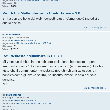
Argomento:
Dubbi Multi-intervento Conto Termico 3.0
Risposte:
16
Visite :
1636
Re: Dubbi Multi-intervento Conto Termico 3.0
Si, ha copiato bene dal web i concetti giusti. Comunque è incredibile
quello che fa.
Vai al messaggio
da
marcoaroma
mar lug 21, 2026 16:02
Forum:
FORUM FINANZIARIA
Argomento:
Richiesta preliminare in CT 3.0
Risposte:
51
Visite :
12516
Re: Richiesta preliminare in CT 3.0
Mi viene un dubbio, in una richiesta preliminare ho inserito importi
ammissibili pari a 10 e non ammissibili pari a 5 (è un esempio). Ora ho
visto che il committente, nonostante ripetuti richiami ad eseguire il
bonifico come gli avevo scritto, ha inserito invece un'altra causale
generica.
Non ...
Vai al messaggio
da
marcoaroma
mar lug 21, 2026 15:58
Forum:
FORUM FINANZIARIA
Argomento:
Richiesta preliminare in CT 3.0
Risposte:
51
Visite :
12516