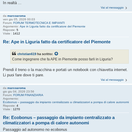
In realtà ...
Vai al messaggio
da
marcoaroma
ven giu 05, 2026 00:03
Forum:
FORUM TERMOTECNICA E IMPIANTI
Argomento:
Ape in Liguria fatto da certificatore del Piemonte
Risposte:
5
Visite :
1412
Re: Ape in Liguria fatto da certificatore del Piemonte
christian619
ha scritto:
Come ingegnere che fa APE in Piemonte posso farli in Liguria?
Prendi il treno o la macchina e portati un notebook con chiavetta internet.
Li puoi fare dove ti pare.
Vai al messaggio
da
marcoaroma
gio giu 04, 2026 23:56
Forum:
FORUM FINANZIARIA
Argomento:
Ecobonus – passaggio da impianto centralizzato a climatizzatori a pompa di calore autonomi
Risposte:
4
Visite :
1270
Re: Ecobonus – passaggio da impianto centralizzato a
climatizzatori a pompa di calore autonomi
Passaggio ad autonomo no ecobonus