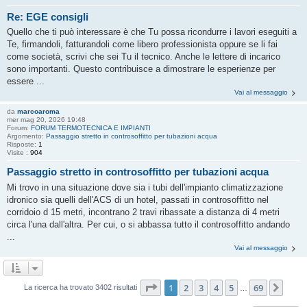
Re: EGE consigli
Quello che ti può interessare è che Tu possa ricondurre i lavori eseguiti a
Te, firmandoli, fatturandoli come libero professionista oppure se li fai
come società, scrivi che sei Tu il tecnico. Anche le lettere di incarico
sono importanti. Questo contribuisce a dimostrare le esperienze per
essere ...
Vai al messaggio
da
marcoaroma
mer mag 20, 2026 19:48
Forum:
FORUM TERMOTECNICA E IMPIANTI
Argomento:
Passaggio stretto in controsoffitto per tubazioni acqua
Risposte:
1
Visite :
904
Passaggio stretto in controsoffitto per tubazioni acqua
Mi trovo in una situazione dove sia i tubi dell'impianto climatizzazione
idronico sia quelli dell'ACS di un hotel, passati in controsoffitto nel
corridoio d 15 metri, incontrano 2 travi ribassate a distanza di 4 metri
circa l'una dall'altra. Per cui, o si abbassa tutto il controsoffitto andando
...
Vai al messaggio
Pagina
1
di
69
1
2
3
4
5
69
Pros
La ricerca ha trovato 3402 risultati
…