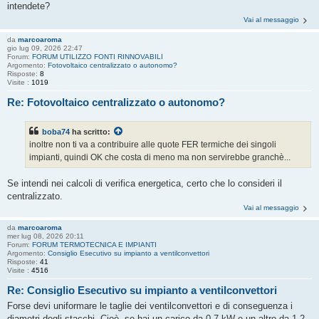
intendete?
Vai al messaggio
da
marcoaroma
gio lug 09, 2026 22:47
Forum:
FORUM UTILIZZO FONTI RINNOVABILI
Argomento:
Fotovoltaico centralizzato o autonomo?
Risposte:
8
Visite :
1019
Re: Fotovoltaico centralizzato o autonomo?
boba74
ha scritto:
inoltre non ti va a contribuire alle quote FER termiche dei singoli
impianti, quindi OK che costa di meno ma non servirebbe granchè...
Se intendi nei calcoli di verifica energetica, certo che lo consideri il
centralizzato.
Vai al messaggio
da
marcoaroma
mer lug 08, 2026 20:11
Forum:
FORUM TERMOTECNICA E IMPIANTI
Argomento:
Consiglio Esecutivo su impianto a ventilconvettori
Risposte:
41
Visite :
4516
Re: Consiglio Esecutivo su impianto a ventilconvettori
Forse devi uniformare le taglie dei ventilconvettori e di conseguenza i
diametri degli stacchi. Cioè, se hai un carico da 0,7 kW e un altro da 1,2,