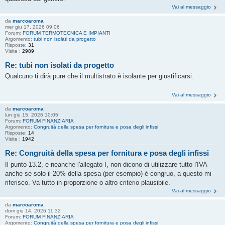
Vai al messaggio
da
marcoaroma
mer giu 17, 2026 09:06
Forum:
FORUM TERMOTECNICA E IMPIANTI
Argomento:
tubi non isolati da progetto
Risposte:
31
Visite :
2989
Re: tubi non isolati da progetto
Qualcuno ti dirà pure che il multistrato è isolante per giustificarsi.
Vai al messaggio
da
marcoaroma
lun giu 15, 2026 10:05
Forum:
FORUM FINANZIARIA
Argomento:
Congruità della spesa per fornitura e posa degli infissi
Risposte:
14
Visite :
1942
Re: Congruità della spesa per fornitura e posa degli infissi
Il punto 13.2, e neanche l'allegato I, non dicono di utilizzare tutto l'IVA
anche se solo il 20% della spesa (per esempio) è congruo, a questo mi
riferisco. Va tutto in proporzione o altro criterio plausibile.
Vai al messaggio
da
marcoaroma
dom giu 14, 2026 11:32
Forum:
FORUM FINANZIARIA
Argomento:
Congruità della spesa per fornitura e posa degli infissi