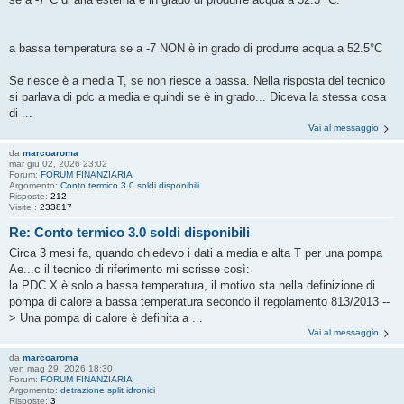
a bassa temperatura se a -7 NON è in grado di produrre acqua a 52.5°C
Se riesce è a media T, se non riesce a bassa. Nella risposta del tecnico
si parlava di pdc a media e quindi se è in grado... Diceva la stessa cosa
di ...
Vai al messaggio
da
marcoaroma
mar giu 02, 2026 23:02
Forum:
FORUM FINANZIARIA
Argomento:
Conto termico 3.0 soldi disponibili
Risposte:
212
Visite :
233817
Re: Conto termico 3.0 soldi disponibili
Circa 3 mesi fa, quando chiedevo i dati a media e alta T per una pompa
Ae...c il tecnico di riferimento mi scrisse così:
la PDC X è solo a bassa temperatura, il motivo sta nella definizione di
pompa di calore a bassa temperatura secondo il regolamento 813/2013 --
> Una pompa di calore è definita a ...
Vai al messaggio
da
marcoaroma
ven mag 29, 2026 18:30
Forum:
FORUM FINANZIARIA
Argomento:
detrazione split idronici
Risposte:
3