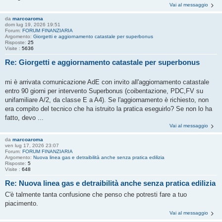
Vai al messaggio
da
marcoaroma
dom lug 19, 2026 19:51
Forum:
FORUM FINANZIARIA
Argomento:
Giorgetti e aggiornamento catastale per superbonus
Risposte:
25
Visite :
5636
Re: Giorgetti e aggiornamento catastale per superbonus
mi è arrivata comunicazione AdE con invito all'aggiornamento catastale
entro 90 giorni per intervento Superbonus (coibentazione, PDC,FV su
unifamiliare A/2, da classe E a A4). Se l'aggiornamento è richiesto, non
era compito del tecnico che ha istruito la pratica eseguirlo? Se non lo ha
fatto, devo ...
Vai al messaggio
da
marcoaroma
ven lug 17, 2026 23:07
Forum:
FORUM FINANZIARIA
Argomento:
Nuova linea gas e detraibilità anche senza pratica edilizia
Risposte:
5
Visite :
648
Re: Nuova linea gas e detraibilità anche senza pratica edilizia
C'è talmente tanta confusione che penso che potresti fare a tuo
piacimento.
Vai al messaggio