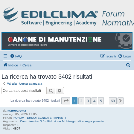
FAQ
Iscriviti
Login
C
Indice
Cerca
e
La ricerca ha trovato 3402 risultati
r
Vai alla ricerca avanzata
c
Cerca
Ricerca avanzata
a
Pagina
1
di
69
1
2
3
4
5
69
Pros
La ricerca ha trovato 3402 risultati
…
da
marcoaroma
mer ago 05, 2026 17:05
Forum:
FORUM TERMOTECNICA E IMPIANTI
Argomento:
Conto termico 3.0 - Riduzione fabbisogno di energia primaria
Risposte:
8
Visite :
4807