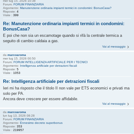
mer lug 15, 2026 10:38
Forum:
FORUM FINANZIARIA
Argomento:
Manutenzione ordinaria impianti termici in condomini: BonusCasa?
Risposte:
4
Visite :
399
Re: Manutenzione ordinaria impianti termici in condomini:
BonusCasa?
E poi che non sia un escamotage quando si rifà la centrale termica a
seguito di cambio caldaia a gas.
Vai al messaggio
da
marcoaroma
mer lug 15, 2026 00:50
Forum:
FORUM INTELLIGENZA ARTIFICIALE PER I TECNICI
Argomento:
Intelligenza artificiale per detrazioni fiscali
Risposte:
5
Visite :
1053
Re: Intelligenza artificiale per detrazioni fiscali
Ieri mi ha risposto che il titolo II non vale per ETS economici e privati ma
solo per PA.
Ancora deve crescere per essere affidabile.
Vai al messaggio
da
marcoaroma
lun lug 13, 2026 08:28
Forum:
FORUM FINANZIARIA
Argomento:
Ennesimo decreto superbonus
Risposte:
353
Visite :
219957