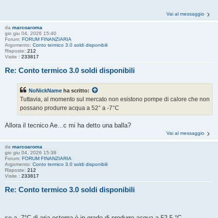
Vai al messaggio
da
marcoaroma
gio giu 04, 2026 15:40
Forum:
FORUM FINANZIARIA
Argomento:
Conto termico 3.0 soldi disponibili
Risposte:
212
Visite :
233817
Re: Conto termico 3.0 soldi disponibili
NoNickName
ha scritto:
Tuttavia, al momento sul mercato non esistono pompe di calore che non
possano produrre acqua a 52° a -7°C
Allora il tecnico Ae...c mi ha detto una balla?
Vai al messaggio
da
marcoaroma
gio giu 04, 2026 15:38
Forum:
FORUM FINANZIARIA
Argomento:
Conto termico 3.0 soldi disponibili
Risposte:
212
Visite :
233817
Re: Conto termico 3.0 soldi disponibili
se a -7°C di aria esterna è in grado di produrre acqua a 52.5 °C.