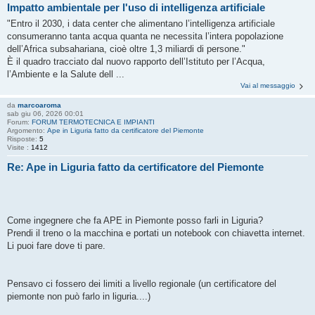
Impatto ambientale per l'uso di intelligenza artificiale
"Entro il 2030, i data center che alimentano l’intelligenza artificiale
consumeranno tanta acqua quanta ne necessita l’intera popolazione
dell’Africa subsahariana, cioè oltre 1,3 miliardi di persone."
È il quadro tracciato dal nuovo rapporto dell’Istituto per l’Acqua,
l’Ambiente e la Salute dell ...
Vai al messaggio
da
marcoaroma
sab giu 06, 2026 00:01
Forum:
FORUM TERMOTECNICA E IMPIANTI
Argomento:
Ape in Liguria fatto da certificatore del Piemonte
Risposte:
5
Visite :
1412
Re: Ape in Liguria fatto da certificatore del Piemonte
Come ingegnere che fa APE in Piemonte posso farli in Liguria?
Prendi il treno o la macchina e portati un notebook con chiavetta internet.
Li puoi fare dove ti pare.
Pensavo ci fossero dei limiti a livello regionale (un certificatore del
piemonte non può farlo in liguria....)