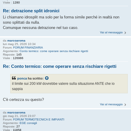
Visite :
1280
Re: detrazione split idronici
Li chiamano idrosplit ma solo per la forma simile perché in realtà non
sono splittati da nulla.
Comunque nessuna detrazione nel tuo caso.
Vai al messaggio
da
marcoaroma
lun mag 25, 2026 10:34
Forum:
FORUM FINANZIARIA
Argomento:
Conto termico: come operare senza rischiare rigetti
Risposte:
145
Visite :
126986
Re: Conto termico: come operare senza rischiare rigetti
ponca
ha scritto:
il limite sui 200 kW dovrebbe valere sulla situazione ANTE che io
sappia
C'è certezza su questo?
Vai al messaggio
da
marcoaroma
gio mag 21, 2026 23:07
Forum:
FORUM TERMOTECNICA E IMPIANTI
Argomento:
EGE consigli
Risposte:
27
Visite :
11858