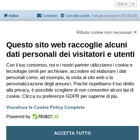
Vai a
Indice
Contattaci
Cancella cookie
Tutti gli orari sono
UTC+02:00
Creato da
phpBB
® Forum Software © phpBB Limited
Rifiuta cookie non necessari ✕
Traduzione Italiana
phpBB-Italia.it
Privacy
|
Condizioni
Questo sito web raccoglie alcuni
dati personali dei visitatori e utenti
Con il tuo consenso, noi e i nostri partner utilizziamo i cookie e
tecnologie simili per archiviare, accedere ed elaborare i dati
personali come, ad esempio, la visita al sito web o la
personalizzazione degli annunci. Poiché rispettiamo il tuo diritto
alla privacy, è possibile scegliere di non consentire alcuni tipi di
cookie. Clicca su preferenze GDPR per saperne di più.
Visualizza la Cookie Policy Completa
Powered by
ACCETTA TUTTO