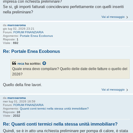
impresa con richiesta preliminare?
Se si, gli importi fatturati coincidevano perfettamente con quelli inseriti
nella preliminare?
Vai al messaggio
da
marcoaroma
gio lug 02, 2026 23:21
Forum:
FORUM FINANZIARIA
Argomento:
Portale Enea Ecobonus
Risposte:
1
Visite :
692
Re: Portale Enea Ecobonus
reca
ha scritto:
Quale enea devo compilare? Quello delle date delle fatture o quello del
2026?
Quello della fine lavori.
Vai al messaggio
da
marcoaroma
mer lug 01, 2026 18:59
Forum:
FORUM FINANZIARIA
Argomento:
Quanti conti termici nella stessa unità immobiliare?
Risposte:
16
Visite :
2032
Re: Quanti conti termici nella stessa unità immobiliare?
Quindi, se è in atto una richiesta preliminare per pompa di calore, è stata