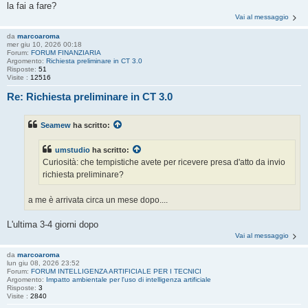
la fai a fare?
Vai al messaggio
da
marcoaroma
mer giu 10, 2026 00:18
Forum:
FORUM FINANZIARIA
Argomento:
Richiesta preliminare in CT 3.0
Risposte:
51
Visite :
12516
Re: Richiesta preliminare in CT 3.0
Seamew
ha scritto:
umstudio
ha scritto:
Curiosità: che tempistiche avete per ricevere presa d'atto da invio
richiesta preliminare?
a me è arrivata circa un mese dopo....
L'ultima 3-4 giorni dopo
Vai al messaggio
da
marcoaroma
lun giu 08, 2026 23:52
Forum:
FORUM INTELLIGENZA ARTIFICIALE PER I TECNICI
Argomento:
Impatto ambientale per l'uso di intelligenza artificiale
Risposte:
3
Visite :
2840