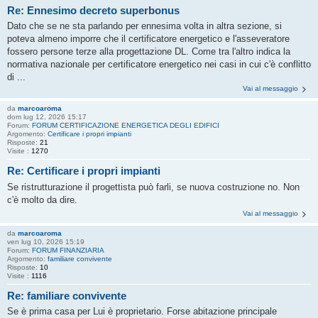
Re: Ennesimo decreto superbonus
Dato che se ne sta parlando per ennesima volta in altra sezione, si
poteva almeno imporre che il certificatore energetico e l'asseveratore
fossero persone terze alla progettazione DL. Come tra l'altro indica la
normativa nazionale per certificatore energetico nei casi in cui c'è conflitto
di ...
Vai al messaggio
da
marcoaroma
dom lug 12, 2026 15:17
Forum:
FORUM CERTIFICAZIONE ENERGETICA DEGLI EDIFICI
Argomento:
Certificare i propri impianti
Risposte:
21
Visite :
1270
Re: Certificare i propri impianti
Se ristrutturazione il progettista può farli, se nuova costruzione no. Non
c'è molto da dire.
Vai al messaggio
da
marcoaroma
ven lug 10, 2026 15:19
Forum:
FORUM FINANZIARIA
Argomento:
familiare convivente
Risposte:
10
Visite :
1116
Re: familiare convivente
Se è prima casa per Lui è proprietario. Forse abitazione principale