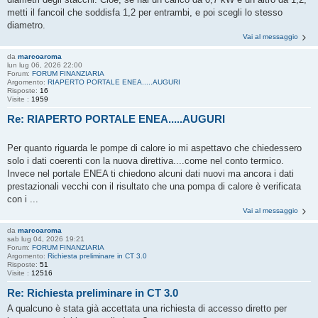
metti il fancoil che soddisfa 1,2 per entrambi, e poi scegli lo stesso
diametro.
Vai al messaggio
da
marcoaroma
lun lug 06, 2026 22:00
Forum:
FORUM FINANZIARIA
Argomento:
RIAPERTO PORTALE ENEA.....AUGURI
Risposte:
16
Visite :
1959
Re: RIAPERTO PORTALE ENEA.....AUGURI
Per quanto riguarda le pompe di calore io mi aspettavo che chiedessero
solo i dati coerenti con la nuova direttiva....come nel conto termico.
Invece nel portale ENEA ti chiedono alcuni dati nuovi ma ancora i dati
prestazionali vecchi con il risultato che una pompa di calore è verificata
con i ...
Vai al messaggio
da
marcoaroma
sab lug 04, 2026 19:21
Forum:
FORUM FINANZIARIA
Argomento:
Richiesta preliminare in CT 3.0
Risposte:
51
Visite :
12516
Re: Richiesta preliminare in CT 3.0
A qualcuno è stata già accettata una richiesta di accesso diretto per