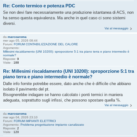
Re: Conto termico e potenza PDC
Se non devi fare necessariamente una produzione istantanea di ACS, non
ha senso questa equivalenza. Ma anche in quel caso ci sono sistemi
diversi.
Vai al messaggio
da
marcoaroma
mer ago 05, 2026 08:44
Forum:
FORUM CONTABILIZZAZIONE DEL CALORE
Argomento:
Millesimi riscaldamento (UNI 10200): sproporzione 5:1 tra piano terra e piano intermedio è
normale?
Risposte:
9
Visite :
188
Re: Millesimi riscaldamento (UNI 10200): sproporzione 5:1 tra
piano terra e piano intermedio è normale?
Dalle info fornite potrebbe essere, dato anche che è difficile che abbiano
isolato il pavimento del pt.
Bisognerebbe indagare se hanno calcolato i ponti termici in maniera
adeguata, soprattutto sugli infissi, che possono spostare quella %.
Vai al messaggio
da
marcoaroma
mar ago 04, 2026 23:10
Forum:
FORUM IMPIANTI ELETTRICI
Argomento:
Problema progettazione impianto canalizzato
Risposte:
2
Visite :
120