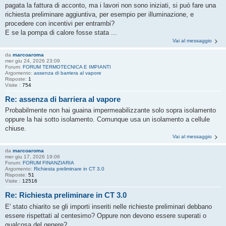
pagata la fattura di acconto, ma i lavori non sono iniziati, si può fare una
richiesta preliminare aggiuntiva, per esempio per illuminazione, e
procedere con incentivi per entrambi?
E se la pompa di calore fosse stata ...
Vai al messaggio
da
marcoaroma
mer giu 24, 2026 23:09
Forum:
FORUM TERMOTECNICA E IMPIANTI
Argomento:
assenza di barriera al vapore
Risposte:
1
Visite :
754
Re: assenza di barriera al vapore
Probabilmente non hai guaina impermeabilizzante solo sopra isolamento
oppure la hai sotto isolamento. Comunque usa un isolamento a cellule
chiuse.
Vai al messaggio
da
marcoaroma
mer giu 17, 2026 19:06
Forum:
FORUM FINANZIARIA
Argomento:
Richiesta preliminare in CT 3.0
Risposte:
51
Visite :
12516
Re: Richiesta preliminare in CT 3.0
E' stato chiarito se gli importi inseriti nelle richieste preliminari debbano
essere rispettati al centesimo? Oppure non devono essere superati o
qualcosa del genere?