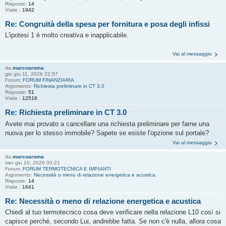
Risposte:
14
Visite :
1942
Re: Congruità della spesa per fornitura e posa degli infissi
L'ipotesi 1 è molto creativa e inapplicabile.
Vai al messaggio
da
marcoaroma
gio giu 11, 2026 22:57
Forum:
FORUM FINANZIARIA
Argomento:
Richiesta preliminare in CT 3.0
Risposte:
51
Visite :
12516
Re: Richiesta preliminare in CT 3.0
Avete mai provato a cancellare una richiesta preliminare per farne una
nuova per lo stesso immobile? Sapete se esiste l'opzione sul portale?
Vai al messaggio
da
marcoaroma
mer giu 10, 2026 00:21
Forum:
FORUM TERMOTECNICA E IMPIANTI
Argomento:
Necessità o meno di relazione energetica e acustica
Risposte:
14
Visite :
1641
Re: Necessità o meno di relazione energetica e acustica
Chiedi al tuo termotecnico cosa deve verificare nella relazione L10 così si
capisce perché, secondo Lui, andrebbe fatta. Se non c'è nulla, allora cosa