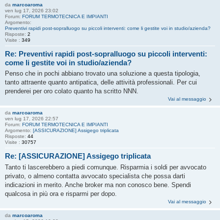
da
marcoaroma
ven lug 17, 2026 23:02
Forum:
FORUM TERMOTECNICA E IMPIANTI
Argomento:
Preventivi rapidi post-sopralluogo su piccoli interventi: come li gestite voi in studio/azienda?
Risposte:
2
Visite :
349
Re: Preventivi rapidi post-sopralluogo su piccoli interventi:
come li gestite voi in studio/azienda?
Penso che in pochi abbiano trovato una soluzione a questa tipologia,
tanto attraente quanto antipatica, delle attività professionali. Per cui
prenderei per oro colato quanto ha scritto NNN.
Vai al messaggio
da
marcoaroma
ven lug 17, 2026 22:57
Forum:
FORUM TERMOTECNICA E IMPIANTI
Argomento:
[ASSICURAZIONE] Assigego triplicata
Risposte:
44
Visite :
30757
Re: [ASSICURAZIONE] Assigego triplicata
Tanto ti lascerebbero a piedi comunque. Risparmia i soldi per avvocato
privato, o almeno contatta avvocato specialista che possa darti
indicazioni in merito. Anche broker ma non conosco bene. Spendi
qualcosa in più ora e risparmi per dopo.
Vai al messaggio
da
marcoaroma