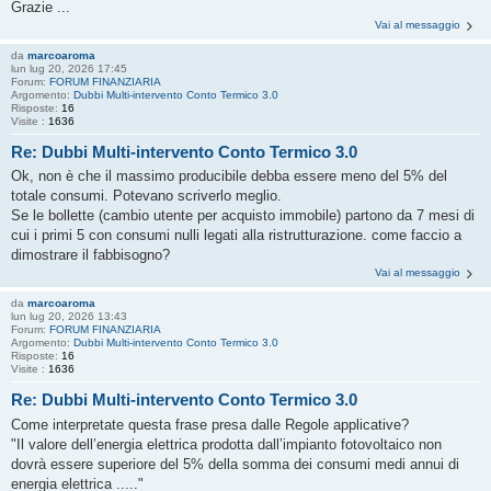
Grazie ...
Vai al messaggio
da
marcoaroma
lun lug 20, 2026 17:45
Forum:
FORUM FINANZIARIA
Argomento:
Dubbi Multi-intervento Conto Termico 3.0
Risposte:
16
Visite :
1636
Re: Dubbi Multi-intervento Conto Termico 3.0
Ok, non è che il massimo producibile debba essere meno del 5% del
totale consumi. Potevano scriverlo meglio.
Se le bollette (cambio utente per acquisto immobile) partono da 7 mesi di
cui i primi 5 con consumi nulli legati alla ristrutturazione. come faccio a
dimostrare il fabbisogno?
Vai al messaggio
da
marcoaroma
lun lug 20, 2026 13:43
Forum:
FORUM FINANZIARIA
Argomento:
Dubbi Multi-intervento Conto Termico 3.0
Risposte:
16
Visite :
1636
Re: Dubbi Multi-intervento Conto Termico 3.0
Come interpretate questa frase presa dalle Regole applicative?
"Il valore dell’energia elettrica prodotta dall’impianto fotovoltaico non
dovrà essere superiore del 5% della somma dei consumi medi annui di
energia elettrica ....."