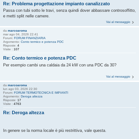
Re: Problema progettazione impianto canalizzato
Passa con tubi sotto le travi, senza quindi dover abbassare controsoffitto,
e metti split nelle camere.
Vai al messaggio
da
marcoaroma
mar ago 04, 2026 22:41
Forum:
FORUM FINANZIARIA
Argomento:
Conto termico e potenza PDC
Risposte:
4
Visite :
107
Re: Conto termico e potenza PDC
Per esempio cambi una caldaia da 24 kW con una PDC da 30?
Vai al messaggio
da
marcoaroma
lun ago 03, 2026 22:30
Forum:
FORUM TERMOTECNICA E IMPIANTI
Argomento:
Deroga altezza
Risposte:
17
Visite :
4763
Re: Deroga altezza
In genere se la norma locale è più restrittiva, vale questa.