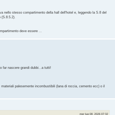
va nello stesso compartimento della hall dell'hotel e, leggendo la S.8 del
 (S.8.5.2).
compartimento deve essere ...
ar nascere grandi dubbi...a tutti!
 materiali palesemente incombustibili (lana di roccia, cemento ecc) o il
mer lug 08, 2026 07:32