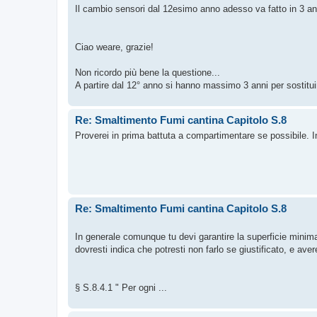
Il cambio sensori dal 12esimo anno adesso va fatto in 3 an
Ciao weare, grazie!
Non ricordo più bene la questione...
A partire dal 12° anno si hanno massimo 3 anni per sostituire
Re: Smaltimento Fumi cantina Capitolo S.8
Proverei in prima battuta a compartimentare se possibile. In
Re: Smaltimento Fumi cantina Capitolo S.8
In generale comunque tu devi garantire la superficie minima 
dovresti indica che potresti non farlo se giustificato, e ave
§ S.8.4.1 " Per ogni ...