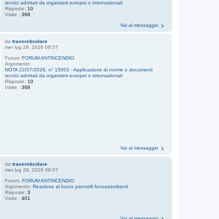
tecnici adottati da organismi europei o internazionali
Risposte:
10
Visite :
368
Vai al messaggio
da
travereticolare
mer lug 29, 2026 08:57
Forum:
FORUM ANTINCENDIO
Argomento:
NOTA 22/07/2026, n° 15002 - Applicazione di norme o documenti
tecnici adottati da organismi europei o internazionali
Risposte:
10
Visite :
368
Vai al messaggio
da
travereticolare
mer lug 29, 2026 08:07
Forum:
FORUM ANTINCENDIO
Argomento:
Reazione al fuoco pannelli fonoassorbenti
Risposte:
3
Visite :
401
Vai al messaggio