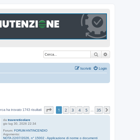
Cerca
Ricerca avanzat
Iscriviti
Login
Pagina
1
di
35
1
2
3
4
5
35
Prossimo
erca ha trovato 1743 risultati
…
da
travereticolare
gio lug 30, 2026 22:34
Forum:
FORUM ANTINCENDIO
Argomento:
NOTA 22/07/2026, n° 15002 - Applicazione di norme o documenti