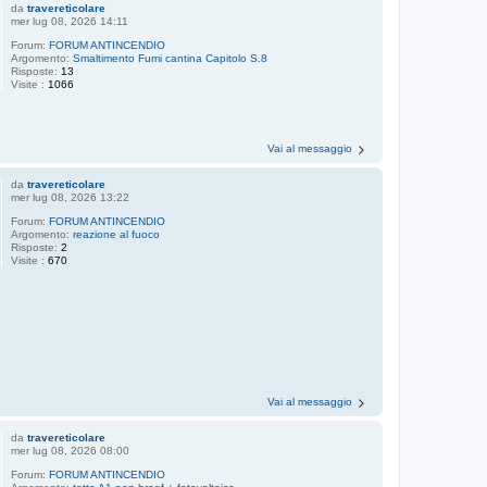
da
travereticolare
mer lug 08, 2026 14:11
Forum:
FORUM ANTINCENDIO
Argomento:
Smaltimento Fumi cantina Capitolo S.8
Risposte:
13
Visite :
1066
Vai al messaggio
da
travereticolare
mer lug 08, 2026 13:22
Forum:
FORUM ANTINCENDIO
Argomento:
reazione al fuoco
Risposte:
2
Visite :
670
Vai al messaggio
da
travereticolare
mer lug 08, 2026 08:00
Forum:
FORUM ANTINCENDIO