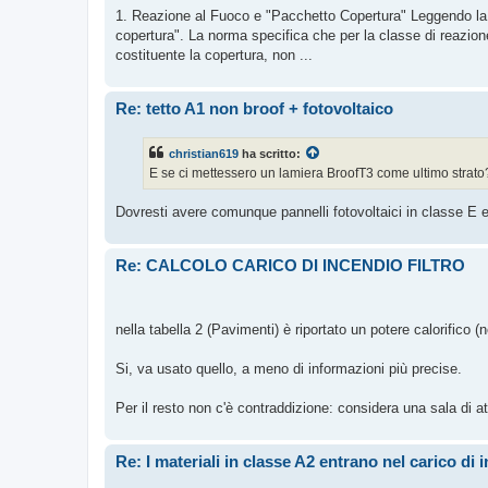
1. Reazione al Fuoco e "Pacchetto Copertura" Leggendo la Ta
copertura". La norma specifica che per la classe di reazione a
costituente la copertura, non ...
Re: tetto A1 non broof + fotovoltaico
christian619
ha scritto:
E se ci mettessero un lamiera BroofT3 come ultimo strato
Dovresti avere comunque pannelli fotovoltaici in classe E e 
Re: CALCOLO CARICO DI INCENDIO FILTRO
nella tabella 2 (Pavimenti) è riportato un potere calorifico 
Si, va usato quello, a meno di informazioni più precise.
Per il resto non c'è contraddizione: considera una sala d
Re: I materiali in classe A2 entrano nel carico di