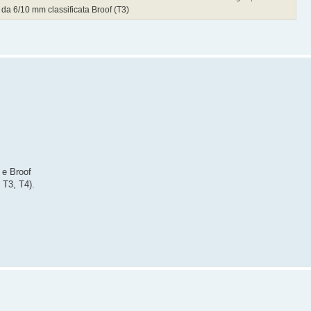
da 6/10 mm classificata Broof (T3)
 e Broof
, T3, T4).