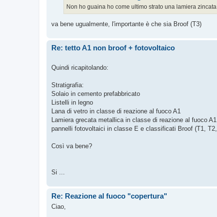
Non ho guaina ho come ultimo strato una lamiera zincata 
va bene ugualmente, l'importante è che sia Broof (T3)
Re: tetto A1 non broof + fotovoltaico
Quindi ricapitolando:
Stratigrafia:
Solaio in cemento prefabbricato
Listelli in legno
Lana di vetro in classe di reazione al fuoco A1
Lamiera grecata metallica in classe di reazione al fuoco A1
pannelli fotovoltaici in classe E e classificati Broof (T1, T2
Così va bene?
Si ...
Re: Reazione al fuoco "copertura"
Ciao,