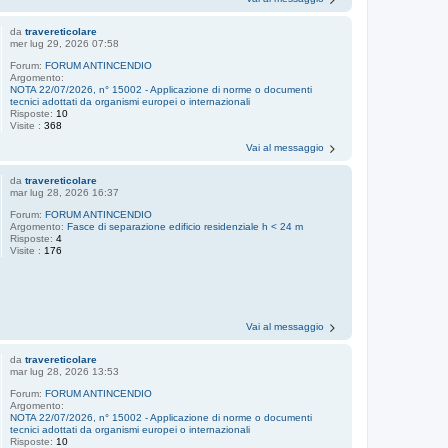
da
travereticolare
mer lug 29, 2026 07:58
Forum:
FORUM ANTINCENDIO
Argomento:
NOTA 22/07/2026, n° 15002 - Applicazione di norme o documenti
tecnici adottati da organismi europei o internazionali
Risposte:
10
Visite :
368
Vai al messaggio
da
travereticolare
mar lug 28, 2026 16:37
Forum:
FORUM ANTINCENDIO
Argomento:
Fasce di separazione edificio residenziale h < 24 m
Risposte:
4
Visite :
176
Vai al messaggio
da
travereticolare
mar lug 28, 2026 13:53
Forum:
FORUM ANTINCENDIO
Argomento:
NOTA 22/07/2026, n° 15002 - Applicazione di norme o documenti
tecnici adottati da organismi europei o internazionali
Risposte:
10