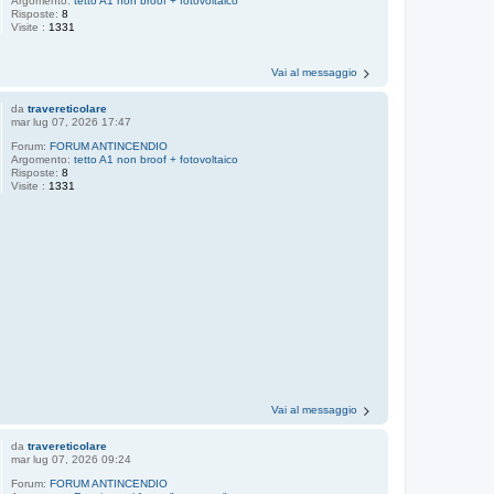
Argomento:
tetto A1 non broof + fotovoltaico
Risposte:
8
Visite :
1331
Vai al messaggio
da
travereticolare
mar lug 07, 2026 17:47
Forum:
FORUM ANTINCENDIO
Argomento:
tetto A1 non broof + fotovoltaico
Risposte:
8
Visite :
1331
Vai al messaggio
da
travereticolare
mar lug 07, 2026 09:24
Forum:
FORUM ANTINCENDIO