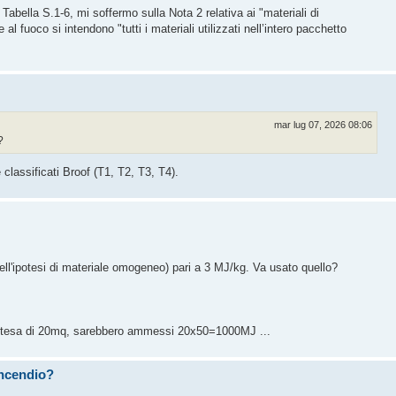
bella S.1-6, mi soffermo sulla Nota 2 relativa ai "materiali di
l fuoco si intendono "tutti i materiali utilizzati nell’intero pacchetto
mar lug 07, 2026 08:06
?
classificati Broof (T1, T2, T3, T4).
(nell'ipotesi di materiale omogeneo) pari a 3 MJ/kg. Va usato quello?
i attesa di 20mq, sarebbero ammessi 20x50=1000MJ ...
 incendio?