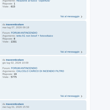
Argomento:
Reazione al fuoco "copertura"
Risposte:
1
Visite :
615
Vai al messaggio
da
travereticolare
mar lug 07, 2026 09:18
Forum:
FORUM ANTINCENDIO
Argomento:
tetto A1 non broof + fotovoltaico
Risposte:
8
Visite :
1331
Vai al messaggio
da
travereticolare
gio lug 02, 2026 10:09
Forum:
FORUM ANTINCENDIO
Argomento:
CALCOLO CARICO DI INCENDIO FILTRO
Risposte:
19
Visite :
5775
Vai al messaggio
da
travereticolare
mer lug 01, 2026 15:50