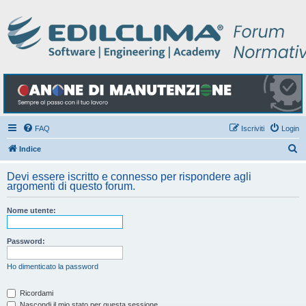
FAQ
Iscriviti
Login
C
Indice
e
Devi essere iscritto e connesso per rispondere agli
r
argomenti di questo forum.
c
Nome utente:
a
Password:
Ho dimenticato la password
Ricordami
Nascondi il mio stato per questa sessione