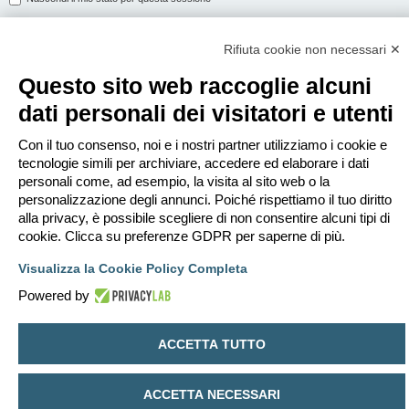
Rifiuta cookie non necessari ✕
ISCRIVITI
Questo sito web raccoglie alcuni
Per eseguire il login devi essere registrato. La registrazione richiede solo
dati personali dei visitatori e utenti
pochi secondi e garantisce l’accesso alle funzioni avanzate. L’amministratore
può anche dare permessi speciali agli utenti. Prima di eseguire il login
assicurati di aver letto i termini d’uso e le varie regole.
Con il tuo consenso, noi e i nostri partner utilizziamo i cookie e
tecnologie simili per archiviare, accedere ed elaborare i dati
Condizioni d’uso
|
Trattamento dei dati personali
personali come, ad esempio, la visita al sito web o la
personalizzazione degli annunci. Poiché rispettiamo il tuo diritto
Iscriviti
alla privacy, è possibile scegliere di non consentire alcuni tipi di
cookie. Clicca su preferenze GDPR per saperne di più.
Indice
Contattaci
Cancella cookie
Tutti gli orari sono
UTC+02:00
Visualizza la Cookie Policy Completa
Creato da
phpBB
® Forum Software © phpBB Limited
Powered by
Traduzione Italiana
phpBB-Italia.it
Privacy
|
Condizioni
ACCETTA TUTTO
ACCETTA NECESSARI