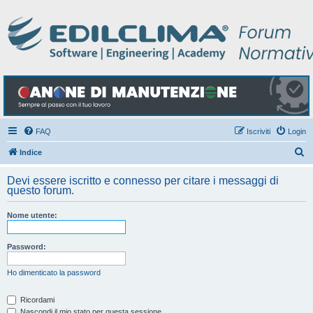
FAQ
Iscriviti
Login
C
Indice
e
Devi essere iscritto e connesso per citare i messaggi di
r
questo forum.
c
Nome utente:
a
Password:
Ho dimenticato la password
Ricordami
Nascondi il mio stato per questa sessione