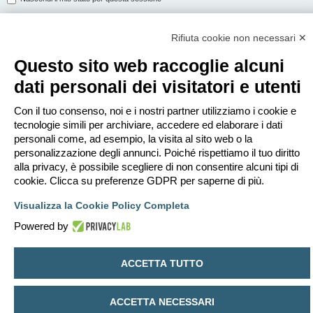
Rifiuta cookie non necessari ✕
ISCRIVITI
Questo sito web raccoglie alcuni
Per eseguire il login devi essere registrato. La registrazione richiede solo
dati personali dei visitatori e utenti
pochi secondi e garantisce l’accesso alle funzioni avanzate. L’amministratore
può anche dare permessi speciali agli utenti. Prima di eseguire il login
assicurati di aver letto i termini d’uso e le varie regole.
Con il tuo consenso, noi e i nostri partner utilizziamo i cookie e
tecnologie simili per archiviare, accedere ed elaborare i dati
Condizioni d’uso
|
Trattamento dei dati personali
personali come, ad esempio, la visita al sito web o la
personalizzazione degli annunci. Poiché rispettiamo il tuo diritto
Iscriviti
alla privacy, è possibile scegliere di non consentire alcuni tipi di
cookie. Clicca su preferenze GDPR per saperne di più.
Indice
Contattaci
Cancella cookie
Tutti gli orari sono
UTC+02:00
Visualizza la Cookie Policy Completa
Creato da
phpBB
® Forum Software © phpBB Limited
Powered by
Traduzione Italiana
phpBB-Italia.it
Privacy
|
Condizioni
ACCETTA TUTTO
ACCETTA NECESSARI