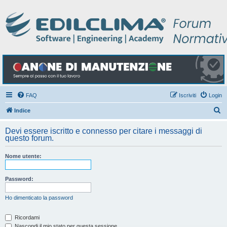
FAQ
Iscriviti
Login
C
Indice
e
Devi essere iscritto e connesso per citare i messaggi di
r
questo forum.
c
Nome utente:
a
Password:
Ho dimenticato la password
Ricordami
Nascondi il mio stato per questa sessione