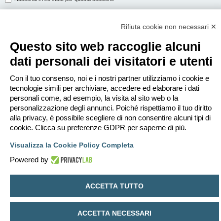
Rifiuta cookie non necessari ✕
ISCRIVITI
Questo sito web raccoglie alcuni
Per eseguire il login devi essere registrato. La registrazione richiede solo
dati personali dei visitatori e utenti
pochi secondi e garantisce l’accesso alle funzioni avanzate. L’amministratore
può anche dare permessi speciali agli utenti. Prima di eseguire il login
assicurati di aver letto i termini d’uso e le varie regole.
Con il tuo consenso, noi e i nostri partner utilizziamo i cookie e
tecnologie simili per archiviare, accedere ed elaborare i dati
Condizioni d’uso
|
Trattamento dei dati personali
personali come, ad esempio, la visita al sito web o la
personalizzazione degli annunci. Poiché rispettiamo il tuo diritto
Iscriviti
alla privacy, è possibile scegliere di non consentire alcuni tipi di
cookie. Clicca su preferenze GDPR per saperne di più.
Indice
Contattaci
Cancella cookie
Tutti gli orari sono
UTC+02:00
Visualizza la Cookie Policy Completa
Creato da
phpBB
® Forum Software © phpBB Limited
Powered by
Traduzione Italiana
phpBB-Italia.it
Privacy
|
Condizioni
ACCETTA TUTTO
ACCETTA NECESSARI