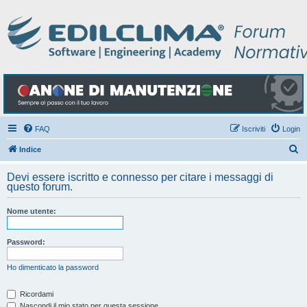
FAQ
Iscriviti
Login
C
Indice
e
Devi essere iscritto e connesso per citare i messaggi di
r
questo forum.
c
Nome utente:
a
Password:
Ho dimenticato la password
Ricordami
Nascondi il mio stato per questa sessione