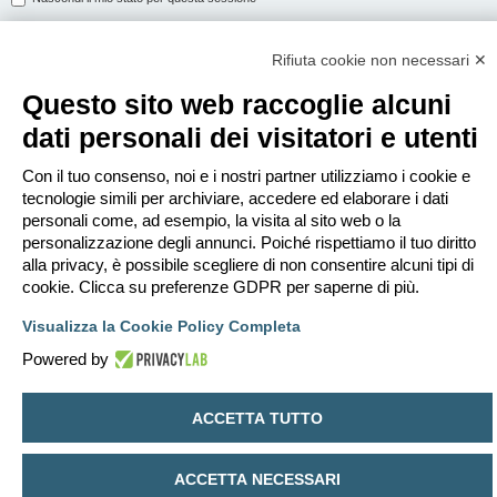
Rifiuta cookie non necessari ✕
ISCRIVITI
Questo sito web raccoglie alcuni
Per eseguire il login devi essere registrato. La registrazione richiede solo
dati personali dei visitatori e utenti
pochi secondi e garantisce l’accesso alle funzioni avanzate. L’amministratore
può anche dare permessi speciali agli utenti. Prima di eseguire il login
assicurati di aver letto i termini d’uso e le varie regole.
Con il tuo consenso, noi e i nostri partner utilizziamo i cookie e
tecnologie simili per archiviare, accedere ed elaborare i dati
Condizioni d’uso
|
Trattamento dei dati personali
personali come, ad esempio, la visita al sito web o la
personalizzazione degli annunci. Poiché rispettiamo il tuo diritto
Iscriviti
alla privacy, è possibile scegliere di non consentire alcuni tipi di
cookie. Clicca su preferenze GDPR per saperne di più.
Indice
Contattaci
Cancella cookie
Tutti gli orari sono
UTC+02:00
Visualizza la Cookie Policy Completa
Creato da
phpBB
® Forum Software © phpBB Limited
Powered by
Traduzione Italiana
phpBB-Italia.it
Privacy
|
Condizioni
ACCETTA TUTTO
ACCETTA NECESSARI