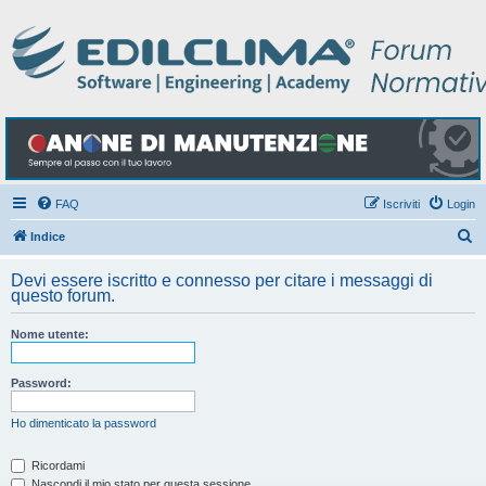
FAQ
Iscriviti
Login
C
Indice
e
Devi essere iscritto e connesso per citare i messaggi di
r
questo forum.
c
Nome utente:
a
Password:
Ho dimenticato la password
Ricordami
Nascondi il mio stato per questa sessione