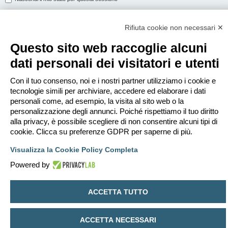
Rifiuta cookie non necessari ✕
ISCRIVITI
Questo sito web raccoglie alcuni
Per eseguire il login devi essere registrato. La registrazione richiede solo
dati personali dei visitatori e utenti
pochi secondi e garantisce l’accesso alle funzioni avanzate. L’amministratore
può anche dare permessi speciali agli utenti. Prima di eseguire il login
assicurati di aver letto i termini d’uso e le varie regole.
Con il tuo consenso, noi e i nostri partner utilizziamo i cookie e
tecnologie simili per archiviare, accedere ed elaborare i dati
Condizioni d’uso
|
Trattamento dei dati personali
personali come, ad esempio, la visita al sito web o la
personalizzazione degli annunci. Poiché rispettiamo il tuo diritto
Iscriviti
alla privacy, è possibile scegliere di non consentire alcuni tipi di
cookie. Clicca su preferenze GDPR per saperne di più.
Indice
Contattaci
Cancella cookie
Tutti gli orari sono
UTC+02:00
Visualizza la Cookie Policy Completa
Creato da
phpBB
® Forum Software © phpBB Limited
Powered by
Traduzione Italiana
phpBB-Italia.it
Privacy
|
Condizioni
ACCETTA TUTTO
ACCETTA NECESSARI