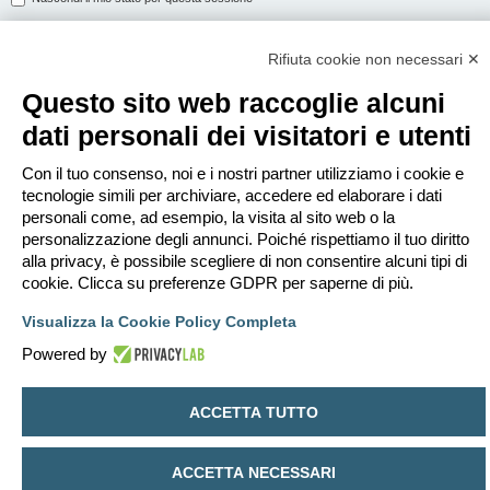
Rifiuta cookie non necessari ✕
ISCRIVITI
Questo sito web raccoglie alcuni
Per eseguire il login devi essere registrato. La registrazione richiede solo
dati personali dei visitatori e utenti
pochi secondi e garantisce l’accesso alle funzioni avanzate. L’amministratore
può anche dare permessi speciali agli utenti. Prima di eseguire il login
assicurati di aver letto i termini d’uso e le varie regole.
Con il tuo consenso, noi e i nostri partner utilizziamo i cookie e
tecnologie simili per archiviare, accedere ed elaborare i dati
Condizioni d’uso
|
Trattamento dei dati personali
personali come, ad esempio, la visita al sito web o la
personalizzazione degli annunci. Poiché rispettiamo il tuo diritto
Iscriviti
alla privacy, è possibile scegliere di non consentire alcuni tipi di
cookie. Clicca su preferenze GDPR per saperne di più.
Indice
Contattaci
Cancella cookie
Tutti gli orari sono
UTC+02:00
Visualizza la Cookie Policy Completa
Creato da
phpBB
® Forum Software © phpBB Limited
Powered by
Traduzione Italiana
phpBB-Italia.it
Privacy
|
Condizioni
ACCETTA TUTTO
ACCETTA NECESSARI