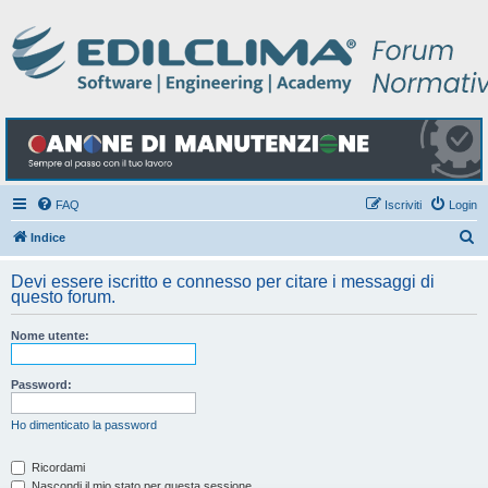
FAQ
Iscriviti
Login
C
Indice
e
Devi essere iscritto e connesso per citare i messaggi di
r
questo forum.
c
Nome utente:
a
Password:
Ho dimenticato la password
Ricordami
Nascondi il mio stato per questa sessione