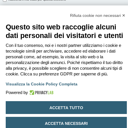
Rifiuta cookie non necessari ✕
ISCRIVITI
Questo sito web raccoglie alcuni
Per eseguire il login devi essere registrato. La registrazione richiede solo
dati personali dei visitatori e utenti
pochi secondi e garantisce l’accesso alle funzioni avanzate. L’amministratore
può anche dare permessi speciali agli utenti. Prima di eseguire il login
assicurati di aver letto i termini d’uso e le varie regole.
Con il tuo consenso, noi e i nostri partner utilizziamo i cookie e
tecnologie simili per archiviare, accedere ed elaborare i dati
Condizioni d’uso
|
Trattamento dei dati personali
personali come, ad esempio, la visita al sito web o la
personalizzazione degli annunci. Poiché rispettiamo il tuo diritto
Iscriviti
alla privacy, è possibile scegliere di non consentire alcuni tipi di
cookie. Clicca su preferenze GDPR per saperne di più.
Indice
Contattaci
Cancella cookie
Tutti gli orari sono
UTC+02:00
Visualizza la Cookie Policy Completa
Creato da
phpBB
® Forum Software © phpBB Limited
Powered by
Traduzione Italiana
phpBB-Italia.it
Privacy
|
Condizioni
ACCETTA TUTTO
ACCETTA NECESSARI