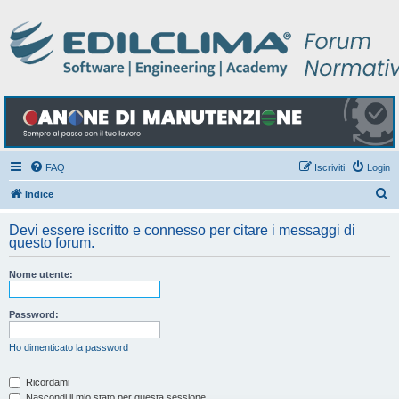
FAQ
Iscriviti
Login
C
Indice
e
Devi essere iscritto e connesso per citare i messaggi di
r
questo forum.
c
Nome utente:
a
Password:
Ho dimenticato la password
Ricordami
Nascondi il mio stato per questa sessione