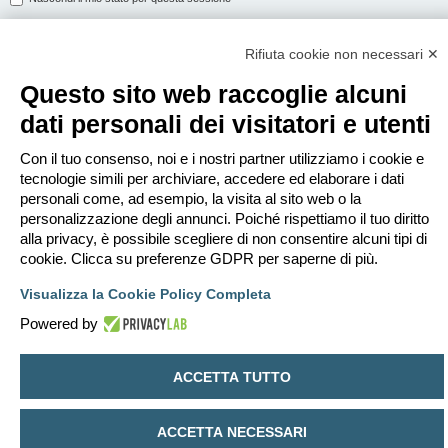
Rifiuta cookie non necessari ✕
ISCRIVITI
Questo sito web raccoglie alcuni
Per eseguire il login devi essere registrato. La registrazione richiede solo
dati personali dei visitatori e utenti
pochi secondi e garantisce l’accesso alle funzioni avanzate. L’amministratore
può anche dare permessi speciali agli utenti. Prima di eseguire il login
assicurati di aver letto i termini d’uso e le varie regole.
Con il tuo consenso, noi e i nostri partner utilizziamo i cookie e
tecnologie simili per archiviare, accedere ed elaborare i dati
Condizioni d’uso
|
Trattamento dei dati personali
personali come, ad esempio, la visita al sito web o la
personalizzazione degli annunci. Poiché rispettiamo il tuo diritto
Iscriviti
alla privacy, è possibile scegliere di non consentire alcuni tipi di
cookie. Clicca su preferenze GDPR per saperne di più.
Indice
Contattaci
Cancella cookie
Tutti gli orari sono
UTC+02:00
Visualizza la Cookie Policy Completa
Creato da
phpBB
® Forum Software © phpBB Limited
Powered by
Traduzione Italiana
phpBB-Italia.it
Privacy
|
Condizioni
ACCETTA TUTTO
ACCETTA NECESSARI