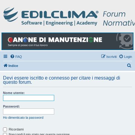
FAQ
Iscriviti
Login
C
Indice
e
Devi essere iscritto e connesso per citare i messaggi di
r
questo forum.
c
Nome utente:
a
Password:
Ho dimenticato la password
Ricordami
Nascondi il mio stato per questa sessione