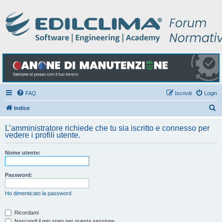
FAQ
Iscriviti
Login
C
Indice
e
L’amministratore richiede che tu sia iscritto e connesso per
r
vedere i profili utente.
c
Nome utente:
a
Password:
Ho dimenticato la password
Ricordami
Nascondi il mio stato per questa sessione