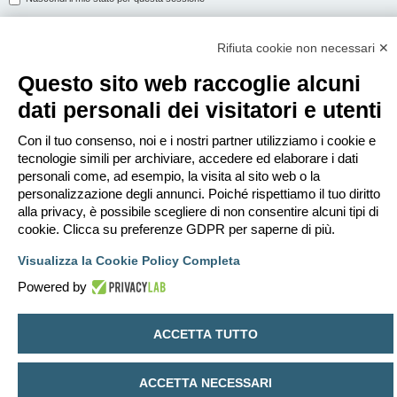
Rifiuta cookie non necessari ✕
ISCRIVITI
Questo sito web raccoglie alcuni
Per eseguire il login devi essere registrato. La registrazione richiede solo
dati personali dei visitatori e utenti
pochi secondi e garantisce l’accesso alle funzioni avanzate. L’amministratore
può anche dare permessi speciali agli utenti. Prima di eseguire il login
assicurati di aver letto i termini d’uso e le varie regole.
Con il tuo consenso, noi e i nostri partner utilizziamo i cookie e
tecnologie simili per archiviare, accedere ed elaborare i dati
Condizioni d’uso
|
Trattamento dei dati personali
personali come, ad esempio, la visita al sito web o la
personalizzazione degli annunci. Poiché rispettiamo il tuo diritto
Iscriviti
alla privacy, è possibile scegliere di non consentire alcuni tipi di
cookie. Clicca su preferenze GDPR per saperne di più.
Indice
Contattaci
Cancella cookie
Tutti gli orari sono
UTC+02:00
Visualizza la Cookie Policy Completa
Creato da
phpBB
® Forum Software © phpBB Limited
Powered by
Traduzione Italiana
phpBB-Italia.it
Privacy
|
Condizioni
ACCETTA TUTTO
ACCETTA NECESSARI