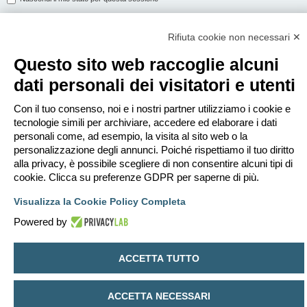
Rifiuta cookie non necessari ✕
ISCRIVITI
Questo sito web raccoglie alcuni
Per eseguire il login devi essere registrato. La registrazione richiede solo
dati personali dei visitatori e utenti
pochi secondi e garantisce l’accesso alle funzioni avanzate. L’amministratore
può anche dare permessi speciali agli utenti. Prima di eseguire il login
assicurati di aver letto i termini d’uso e le varie regole.
Con il tuo consenso, noi e i nostri partner utilizziamo i cookie e
tecnologie simili per archiviare, accedere ed elaborare i dati
Condizioni d’uso
|
Trattamento dei dati personali
personali come, ad esempio, la visita al sito web o la
personalizzazione degli annunci. Poiché rispettiamo il tuo diritto
Iscriviti
alla privacy, è possibile scegliere di non consentire alcuni tipi di
cookie. Clicca su preferenze GDPR per saperne di più.
Indice
Contattaci
Cancella cookie
Tutti gli orari sono
UTC+02:00
Visualizza la Cookie Policy Completa
Creato da
phpBB
® Forum Software © phpBB Limited
Powered by
Traduzione Italiana
phpBB-Italia.it
Privacy
|
Condizioni
ACCETTA TUTTO
ACCETTA NECESSARI