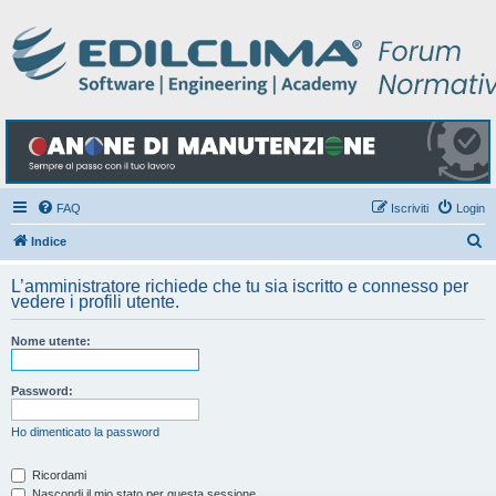
FAQ
Iscriviti
Login
C
Indice
e
L’amministratore richiede che tu sia iscritto e connesso per
r
vedere i profili utente.
c
Nome utente:
a
Password:
Ho dimenticato la password
Ricordami
Nascondi il mio stato per questa sessione