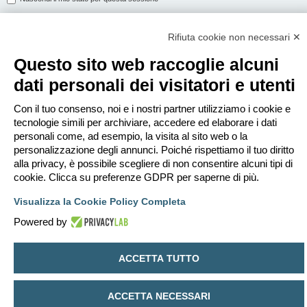
Rifiuta cookie non necessari ✕
ISCRIVITI
Questo sito web raccoglie alcuni
Per eseguire il login devi essere registrato. La registrazione richiede solo
dati personali dei visitatori e utenti
pochi secondi e garantisce l’accesso alle funzioni avanzate. L’amministratore
può anche dare permessi speciali agli utenti. Prima di eseguire il login
assicurati di aver letto i termini d’uso e le varie regole.
Con il tuo consenso, noi e i nostri partner utilizziamo i cookie e
tecnologie simili per archiviare, accedere ed elaborare i dati
Condizioni d’uso
|
Trattamento dei dati personali
personali come, ad esempio, la visita al sito web o la
personalizzazione degli annunci. Poiché rispettiamo il tuo diritto
Iscriviti
alla privacy, è possibile scegliere di non consentire alcuni tipi di
cookie. Clicca su preferenze GDPR per saperne di più.
Indice
Contattaci
Cancella cookie
Tutti gli orari sono
UTC+02:00
Visualizza la Cookie Policy Completa
Creato da
phpBB
® Forum Software © phpBB Limited
Powered by
Traduzione Italiana
phpBB-Italia.it
Privacy
|
Condizioni
ACCETTA TUTTO
ACCETTA NECESSARI