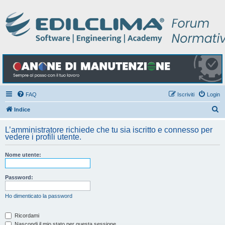
FAQ
Iscriviti
Login
C
Indice
e
L’amministratore richiede che tu sia iscritto e connesso per
r
vedere i profili utente.
c
Nome utente:
a
Password:
Ho dimenticato la password
Ricordami
Nascondi il mio stato per questa sessione