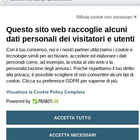
Rifiuta cookie non necessari ✕
ISCRIVITI
Questo sito web raccoglie alcuni
Per eseguire il login devi essere registrato. La registrazione richiede solo
dati personali dei visitatori e utenti
pochi secondi e garantisce l’accesso alle funzioni avanzate. L’amministratore
può anche dare permessi speciali agli utenti. Prima di eseguire il login
assicurati di aver letto i termini d’uso e le varie regole.
Con il tuo consenso, noi e i nostri partner utilizziamo i cookie e
tecnologie simili per archiviare, accedere ed elaborare i dati
Condizioni d’uso
|
Trattamento dei dati personali
personali come, ad esempio, la visita al sito web o la
personalizzazione degli annunci. Poiché rispettiamo il tuo diritto
Iscriviti
alla privacy, è possibile scegliere di non consentire alcuni tipi di
cookie. Clicca su preferenze GDPR per saperne di più.
Indice
Contattaci
Cancella cookie
Tutti gli orari sono
UTC+02:00
Visualizza la Cookie Policy Completa
Creato da
phpBB
® Forum Software © phpBB Limited
Powered by
Traduzione Italiana
phpBB-Italia.it
Privacy
|
Condizioni
ACCETTA TUTTO
ACCETTA NECESSARI