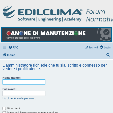
FAQ
Iscriviti
Login
C
Indice
e
L’amministratore richiede che tu sia iscritto e connesso per
r
vedere i profili utente.
c
Nome utente:
a
Password:
Ho dimenticato la password
Ricordami
Nascondi il mio stato per questa sessione