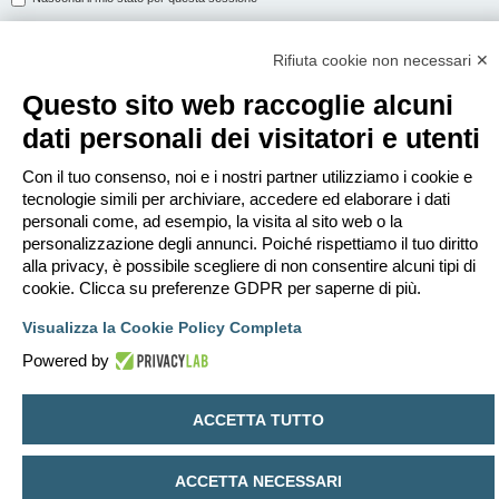
Rifiuta cookie non necessari ✕
ISCRIVITI
Questo sito web raccoglie alcuni
Per eseguire il login devi essere registrato. La registrazione richiede solo
dati personali dei visitatori e utenti
pochi secondi e garantisce l’accesso alle funzioni avanzate. L’amministratore
può anche dare permessi speciali agli utenti. Prima di eseguire il login
assicurati di aver letto i termini d’uso e le varie regole.
Con il tuo consenso, noi e i nostri partner utilizziamo i cookie e
tecnologie simili per archiviare, accedere ed elaborare i dati
Condizioni d’uso
|
Trattamento dei dati personali
personali come, ad esempio, la visita al sito web o la
personalizzazione degli annunci. Poiché rispettiamo il tuo diritto
Iscriviti
alla privacy, è possibile scegliere di non consentire alcuni tipi di
cookie. Clicca su preferenze GDPR per saperne di più.
Indice
Contattaci
Cancella cookie
Tutti gli orari sono
UTC+02:00
Visualizza la Cookie Policy Completa
Creato da
phpBB
® Forum Software © phpBB Limited
Powered by
Traduzione Italiana
phpBB-Italia.it
Privacy
|
Condizioni
ACCETTA TUTTO
ACCETTA NECESSARI