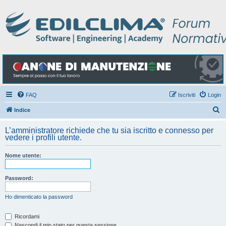
FAQ
Iscriviti
Login
C
Indice
e
L’amministratore richiede che tu sia iscritto e connesso per
r
vedere i profili utente.
c
Nome utente:
a
Password:
Ho dimenticato la password
Ricordami
Nascondi il mio stato per questa sessione