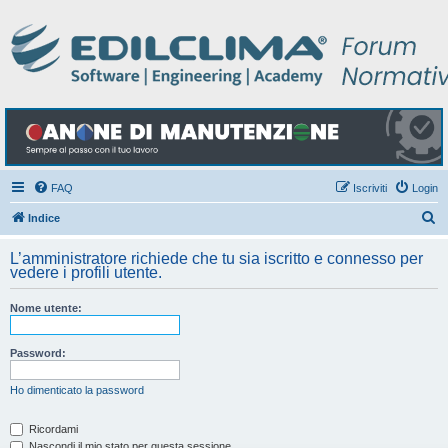
FAQ
Iscriviti
Login
C
Indice
e
L’amministratore richiede che tu sia iscritto e connesso per
r
vedere i profili utente.
c
Nome utente:
a
Password:
Ho dimenticato la password
Ricordami
Nascondi il mio stato per questa sessione