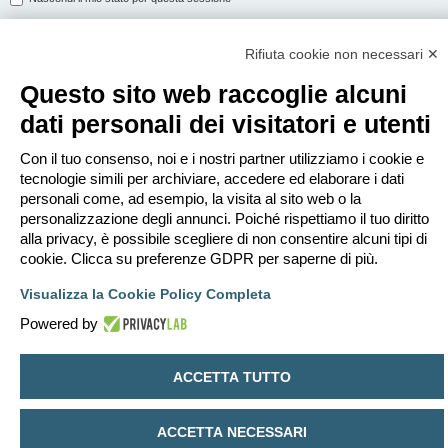
Rifiuta cookie non necessari ✕
ISCRIVITI
Questo sito web raccoglie alcuni
Per eseguire il login devi essere registrato. La registrazione richiede solo
dati personali dei visitatori e utenti
pochi secondi e garantisce l’accesso alle funzioni avanzate. L’amministratore
può anche dare permessi speciali agli utenti. Prima di eseguire il login
assicurati di aver letto i termini d’uso e le varie regole.
Con il tuo consenso, noi e i nostri partner utilizziamo i cookie e
tecnologie simili per archiviare, accedere ed elaborare i dati
Condizioni d’uso
|
Trattamento dei dati personali
personali come, ad esempio, la visita al sito web o la
personalizzazione degli annunci. Poiché rispettiamo il tuo diritto
Iscriviti
alla privacy, è possibile scegliere di non consentire alcuni tipi di
cookie. Clicca su preferenze GDPR per saperne di più.
Indice
Contattaci
Cancella cookie
Tutti gli orari sono
UTC+02:00
Visualizza la Cookie Policy Completa
Creato da
phpBB
® Forum Software © phpBB Limited
Powered by
Traduzione Italiana
phpBB-Italia.it
Privacy
|
Condizioni
ACCETTA TUTTO
ACCETTA NECESSARI