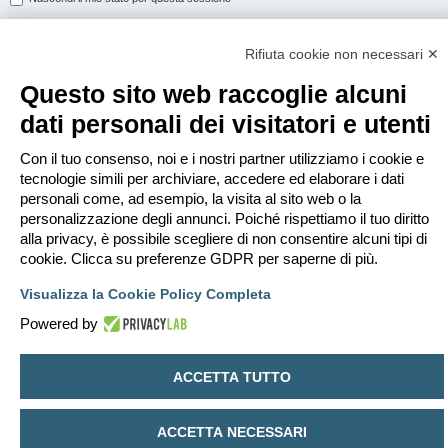
Rifiuta cookie non necessari ✕
ISCRIVITI
Questo sito web raccoglie alcuni
Per eseguire il login devi essere registrato. La registrazione richiede solo
dati personali dei visitatori e utenti
pochi secondi e garantisce l’accesso alle funzioni avanzate. L’amministratore
può anche dare permessi speciali agli utenti. Prima di eseguire il login
assicurati di aver letto i termini d’uso e le varie regole.
Con il tuo consenso, noi e i nostri partner utilizziamo i cookie e
tecnologie simili per archiviare, accedere ed elaborare i dati
Condizioni d’uso
|
Trattamento dei dati personali
personali come, ad esempio, la visita al sito web o la
personalizzazione degli annunci. Poiché rispettiamo il tuo diritto
Iscriviti
alla privacy, è possibile scegliere di non consentire alcuni tipi di
cookie. Clicca su preferenze GDPR per saperne di più.
Indice
Contattaci
Cancella cookie
Tutti gli orari sono
UTC+02:00
Visualizza la Cookie Policy Completa
Creato da
phpBB
® Forum Software © phpBB Limited
Powered by
Traduzione Italiana
phpBB-Italia.it
Privacy
|
Condizioni
ACCETTA TUTTO
ACCETTA NECESSARI