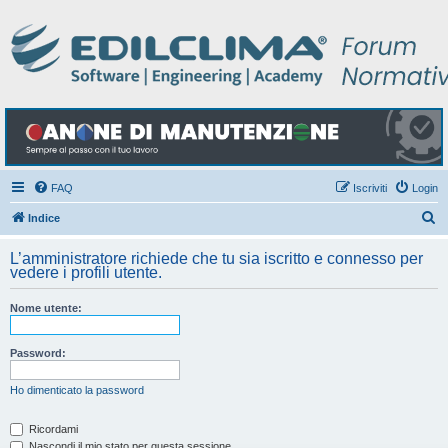
FAQ
Iscriviti
Login
C
Indice
e
L’amministratore richiede che tu sia iscritto e connesso per
r
vedere i profili utente.
c
Nome utente:
a
Password:
Ho dimenticato la password
Ricordami
Nascondi il mio stato per questa sessione