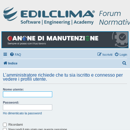
FAQ
Iscriviti
Login
C
Indice
e
L’amministratore richiede che tu sia iscritto e connesso per
r
vedere i profili utente.
c
Nome utente:
a
Password:
Ho dimenticato la password
Ricordami
Nascondi il mio stato per questa sessione