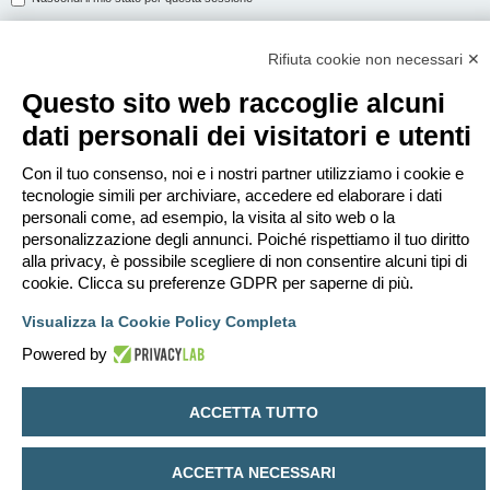
Rifiuta cookie non necessari ✕
ISCRIVITI
Questo sito web raccoglie alcuni
Per eseguire il login devi essere registrato. La registrazione richiede solo
dati personali dei visitatori e utenti
pochi secondi e garantisce l’accesso alle funzioni avanzate. L’amministratore
può anche dare permessi speciali agli utenti. Prima di eseguire il login
assicurati di aver letto i termini d’uso e le varie regole.
Con il tuo consenso, noi e i nostri partner utilizziamo i cookie e
tecnologie simili per archiviare, accedere ed elaborare i dati
Condizioni d’uso
|
Trattamento dei dati personali
personali come, ad esempio, la visita al sito web o la
personalizzazione degli annunci. Poiché rispettiamo il tuo diritto
Iscriviti
alla privacy, è possibile scegliere di non consentire alcuni tipi di
cookie. Clicca su preferenze GDPR per saperne di più.
Indice
Contattaci
Cancella cookie
Tutti gli orari sono
UTC+02:00
Visualizza la Cookie Policy Completa
Creato da
phpBB
® Forum Software © phpBB Limited
Powered by
Traduzione Italiana
phpBB-Italia.it
Privacy
|
Condizioni
ACCETTA TUTTO
ACCETTA NECESSARI