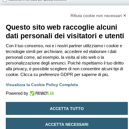
Rifiuta cookie non necessari ✕
ISCRIVITI
Questo sito web raccoglie alcuni
Per eseguire il login devi essere registrato. La registrazione richiede solo
dati personali dei visitatori e utenti
pochi secondi e garantisce l’accesso alle funzioni avanzate. L’amministratore
può anche dare permessi speciali agli utenti. Prima di eseguire il login
assicurati di aver letto i termini d’uso e le varie regole.
Con il tuo consenso, noi e i nostri partner utilizziamo i cookie e
tecnologie simili per archiviare, accedere ed elaborare i dati
Condizioni d’uso
|
Trattamento dei dati personali
personali come, ad esempio, la visita al sito web o la
personalizzazione degli annunci. Poiché rispettiamo il tuo diritto
Iscriviti
alla privacy, è possibile scegliere di non consentire alcuni tipi di
cookie. Clicca su preferenze GDPR per saperne di più.
Indice
Contattaci
Cancella cookie
Tutti gli orari sono
UTC+02:00
Visualizza la Cookie Policy Completa
Creato da
phpBB
® Forum Software © phpBB Limited
Powered by
Traduzione Italiana
phpBB-Italia.it
Privacy
|
Condizioni
ACCETTA TUTTO
ACCETTA NECESSARI