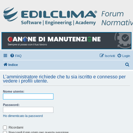
FAQ
Iscriviti
Login
C
Indice
e
L’amministratore richiede che tu sia iscritto e connesso per
r
vedere i profili utente.
c
Nome utente:
a
Password:
Ho dimenticato la password
Ricordami
Nascondi il mio stato per questa sessione