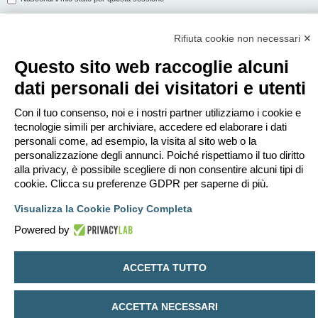
Rifiuta cookie non necessari ✕
ISCRIVITI
Questo sito web raccoglie alcuni
Per eseguire il login devi essere registrato. La registrazione richiede solo
dati personali dei visitatori e utenti
pochi secondi e garantisce l’accesso alle funzioni avanzate. L’amministratore
può anche dare permessi speciali agli utenti. Prima di eseguire il login
assicurati di aver letto i termini d’uso e le varie regole.
Con il tuo consenso, noi e i nostri partner utilizziamo i cookie e
tecnologie simili per archiviare, accedere ed elaborare i dati
Condizioni d’uso
|
Trattamento dei dati personali
personali come, ad esempio, la visita al sito web o la
personalizzazione degli annunci. Poiché rispettiamo il tuo diritto
Iscriviti
alla privacy, è possibile scegliere di non consentire alcuni tipi di
cookie. Clicca su preferenze GDPR per saperne di più.
Indice
Contattaci
Cancella cookie
Tutti gli orari sono
UTC+02:00
Visualizza la Cookie Policy Completa
Creato da
phpBB
® Forum Software © phpBB Limited
Powered by
Traduzione Italiana
phpBB-Italia.it
Privacy
|
Condizioni
ACCETTA TUTTO
ACCETTA NECESSARI