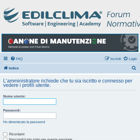
FAQ
Iscriviti
Login
C
Indice
e
L’amministratore richiede che tu sia iscritto e connesso per
r
vedere i profili utente.
c
Nome utente:
a
Password:
Ho dimenticato la password
Ricordami
Nascondi il mio stato per questa sessione