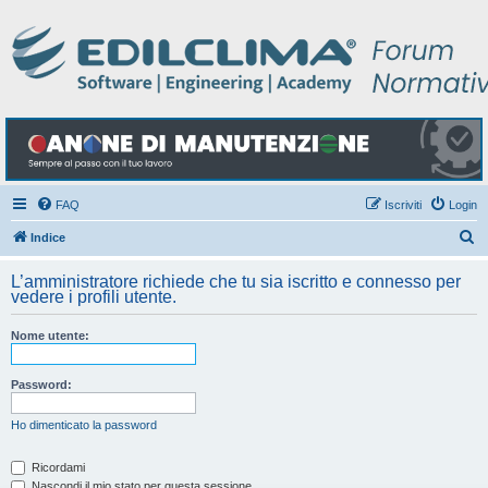
FAQ
Iscriviti
Login
C
Indice
e
L’amministratore richiede che tu sia iscritto e connesso per
r
vedere i profili utente.
c
Nome utente:
a
Password:
Ho dimenticato la password
Ricordami
Nascondi il mio stato per questa sessione