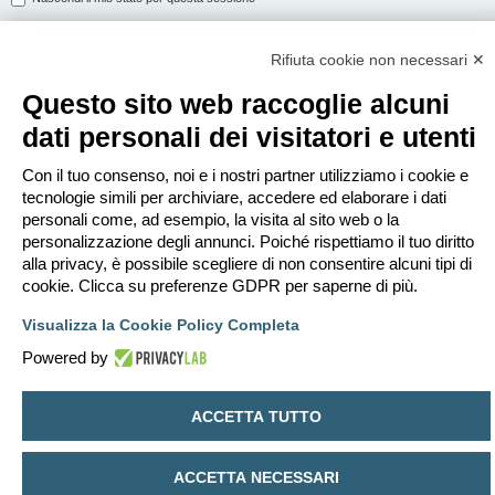
Rifiuta cookie non necessari ✕
ISCRIVITI
Questo sito web raccoglie alcuni
Per eseguire il login devi essere registrato. La registrazione richiede solo
dati personali dei visitatori e utenti
pochi secondi e garantisce l’accesso alle funzioni avanzate. L’amministratore
può anche dare permessi speciali agli utenti. Prima di eseguire il login
assicurati di aver letto i termini d’uso e le varie regole.
Con il tuo consenso, noi e i nostri partner utilizziamo i cookie e
tecnologie simili per archiviare, accedere ed elaborare i dati
Condizioni d’uso
|
Trattamento dei dati personali
personali come, ad esempio, la visita al sito web o la
personalizzazione degli annunci. Poiché rispettiamo il tuo diritto
Iscriviti
alla privacy, è possibile scegliere di non consentire alcuni tipi di
cookie. Clicca su preferenze GDPR per saperne di più.
Indice
Contattaci
Cancella cookie
Tutti gli orari sono
UTC+02:00
Visualizza la Cookie Policy Completa
Creato da
phpBB
® Forum Software © phpBB Limited
Powered by
Traduzione Italiana
phpBB-Italia.it
Privacy
|
Condizioni
ACCETTA TUTTO
ACCETTA NECESSARI