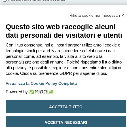
Rifiuta cookie non necessari ✕
ISCRIVITI
Questo sito web raccoglie alcuni
Per eseguire il login devi essere registrato. La registrazione richiede solo
dati personali dei visitatori e utenti
pochi secondi e garantisce l’accesso alle funzioni avanzate. L’amministratore
può anche dare permessi speciali agli utenti. Prima di eseguire il login
assicurati di aver letto i termini d’uso e le varie regole.
Con il tuo consenso, noi e i nostri partner utilizziamo i cookie e
tecnologie simili per archiviare, accedere ed elaborare i dati
Condizioni d’uso
|
Trattamento dei dati personali
personali come, ad esempio, la visita al sito web o la
personalizzazione degli annunci. Poiché rispettiamo il tuo diritto
Iscriviti
alla privacy, è possibile scegliere di non consentire alcuni tipi di
cookie. Clicca su preferenze GDPR per saperne di più.
Indice
Contattaci
Cancella cookie
Tutti gli orari sono
UTC+02:00
Visualizza la Cookie Policy Completa
Creato da
phpBB
® Forum Software © phpBB Limited
Powered by
Traduzione Italiana
phpBB-Italia.it
Privacy
|
Condizioni
ACCETTA TUTTO
ACCETTA NECESSARI