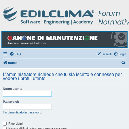
FAQ
Iscriviti
Login
C
Indice
e
L’amministratore richiede che tu sia iscritto e connesso per
r
vedere i profili utente.
c
Nome utente:
a
Password:
Ho dimenticato la password
Ricordami
Nascondi il mio stato per questa sessione