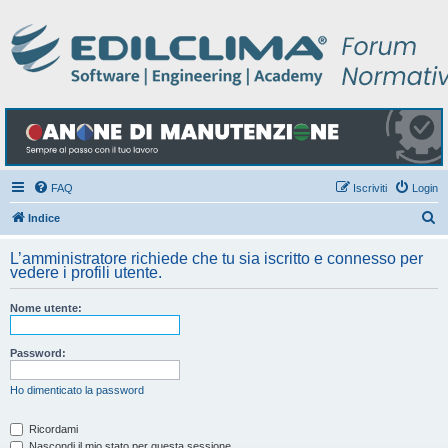
FAQ
Iscriviti
Login
C
Indice
e
L’amministratore richiede che tu sia iscritto e connesso per
r
vedere i profili utente.
c
Nome utente:
a
Password:
Ho dimenticato la password
Ricordami
Nascondi il mio stato per questa sessione