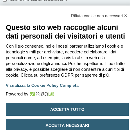
Rifiuta cookie non necessari ✕
ISCRIVITI
Questo sito web raccoglie alcuni
Per eseguire il login devi essere registrato. La registrazione richiede solo
dati personali dei visitatori e utenti
pochi secondi e garantisce l’accesso alle funzioni avanzate. L’amministratore
può anche dare permessi speciali agli utenti. Prima di eseguire il login
assicurati di aver letto i termini d’uso e le varie regole.
Con il tuo consenso, noi e i nostri partner utilizziamo i cookie e
tecnologie simili per archiviare, accedere ed elaborare i dati
Condizioni d’uso
|
Trattamento dei dati personali
personali come, ad esempio, la visita al sito web o la
personalizzazione degli annunci. Poiché rispettiamo il tuo diritto
Iscriviti
alla privacy, è possibile scegliere di non consentire alcuni tipi di
cookie. Clicca su preferenze GDPR per saperne di più.
Indice
Contattaci
Cancella cookie
Tutti gli orari sono
UTC+02:00
Visualizza la Cookie Policy Completa
Creato da
phpBB
® Forum Software © phpBB Limited
Powered by
Traduzione Italiana
phpBB-Italia.it
Privacy
|
Condizioni
ACCETTA TUTTO
ACCETTA NECESSARI