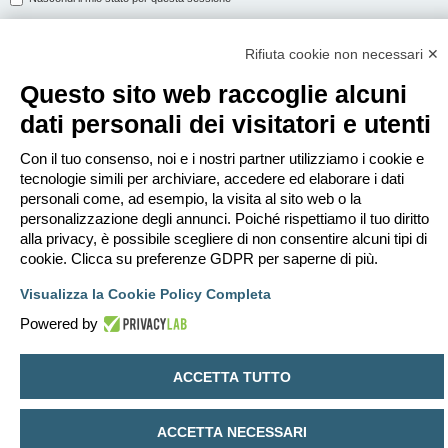
Rifiuta cookie non necessari ✕
ISCRIVITI
Questo sito web raccoglie alcuni
Per eseguire il login devi essere registrato. La registrazione richiede solo
dati personali dei visitatori e utenti
pochi secondi e garantisce l’accesso alle funzioni avanzate. L’amministratore
può anche dare permessi speciali agli utenti. Prima di eseguire il login
assicurati di aver letto i termini d’uso e le varie regole.
Con il tuo consenso, noi e i nostri partner utilizziamo i cookie e
tecnologie simili per archiviare, accedere ed elaborare i dati
Condizioni d’uso
|
Trattamento dei dati personali
personali come, ad esempio, la visita al sito web o la
personalizzazione degli annunci. Poiché rispettiamo il tuo diritto
Iscriviti
alla privacy, è possibile scegliere di non consentire alcuni tipi di
cookie. Clicca su preferenze GDPR per saperne di più.
Indice
Contattaci
Cancella cookie
Tutti gli orari sono
UTC+02:00
Visualizza la Cookie Policy Completa
Creato da
phpBB
® Forum Software © phpBB Limited
Powered by
Traduzione Italiana
phpBB-Italia.it
Privacy
|
Condizioni
ACCETTA TUTTO
ACCETTA NECESSARI