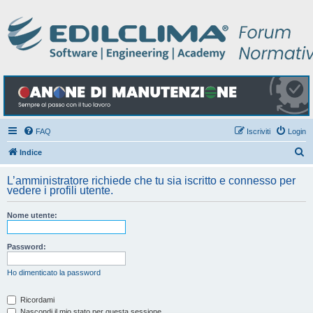
FAQ
Iscriviti
Login
C
Indice
e
L’amministratore richiede che tu sia iscritto e connesso per
r
vedere i profili utente.
c
Nome utente:
a
Password:
Ho dimenticato la password
Ricordami
Nascondi il mio stato per questa sessione