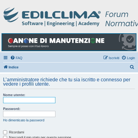
FAQ
Iscriviti
Login
C
Indice
e
L’amministratore richiede che tu sia iscritto e connesso per
r
vedere i profili utente.
c
Nome utente:
a
Password:
Ho dimenticato la password
Ricordami
Nascondi il mio stato per questa sessione