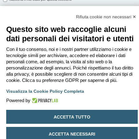
Rifiuta cookie non necessari ✕
ISCRIVITI
Questo sito web raccoglie alcuni
Per eseguire il login devi essere registrato. La registrazione richiede solo
dati personali dei visitatori e utenti
pochi secondi e garantisce l’accesso alle funzioni avanzate. L’amministratore
può anche dare permessi speciali agli utenti. Prima di eseguire il login
assicurati di aver letto i termini d’uso e le varie regole.
Con il tuo consenso, noi e i nostri partner utilizziamo i cookie e
tecnologie simili per archiviare, accedere ed elaborare i dati
Condizioni d’uso
|
Trattamento dei dati personali
personali come, ad esempio, la visita al sito web o la
personalizzazione degli annunci. Poiché rispettiamo il tuo diritto
Iscriviti
alla privacy, è possibile scegliere di non consentire alcuni tipi di
cookie. Clicca su preferenze GDPR per saperne di più.
Indice
Contattaci
Cancella cookie
Tutti gli orari sono
UTC+02:00
Visualizza la Cookie Policy Completa
Creato da
phpBB
® Forum Software © phpBB Limited
Powered by
Traduzione Italiana
phpBB-Italia.it
Privacy
|
Condizioni
ACCETTA TUTTO
ACCETTA NECESSARI