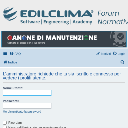
FAQ
Iscriviti
Login
C
Indice
e
L’amministratore richiede che tu sia iscritto e connesso per
r
vedere i profili utente.
c
Nome utente:
a
Password:
Ho dimenticato la password
Ricordami
Nascondi il mio stato per questa sessione