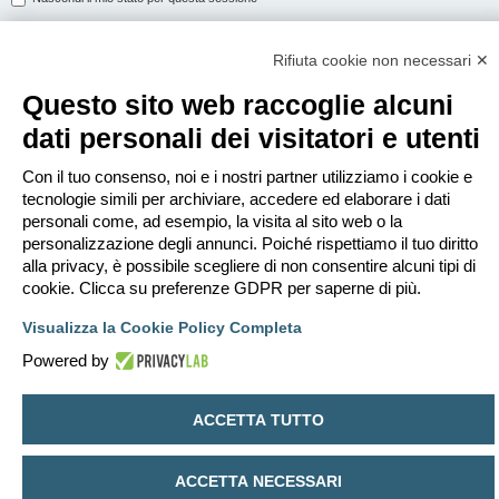
Rifiuta cookie non necessari ✕
ISCRIVITI
Questo sito web raccoglie alcuni
Per eseguire il login devi essere registrato. La registrazione richiede solo
dati personali dei visitatori e utenti
pochi secondi e garantisce l’accesso alle funzioni avanzate. L’amministratore
può anche dare permessi speciali agli utenti. Prima di eseguire il login
assicurati di aver letto i termini d’uso e le varie regole.
Con il tuo consenso, noi e i nostri partner utilizziamo i cookie e
tecnologie simili per archiviare, accedere ed elaborare i dati
Condizioni d’uso
|
Trattamento dei dati personali
personali come, ad esempio, la visita al sito web o la
personalizzazione degli annunci. Poiché rispettiamo il tuo diritto
Iscriviti
alla privacy, è possibile scegliere di non consentire alcuni tipi di
cookie. Clicca su preferenze GDPR per saperne di più.
Indice
Contattaci
Cancella cookie
Tutti gli orari sono
UTC+02:00
Visualizza la Cookie Policy Completa
Creato da
phpBB
® Forum Software © phpBB Limited
Powered by
Traduzione Italiana
phpBB-Italia.it
Privacy
|
Condizioni
ACCETTA TUTTO
ACCETTA NECESSARI