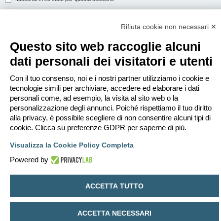
Rifiuta cookie non necessari ✕
ISCRIVITI
Questo sito web raccoglie alcuni
Per eseguire il login devi essere registrato. La registrazione richiede solo
dati personali dei visitatori e utenti
pochi secondi e garantisce l’accesso alle funzioni avanzate. L’amministratore
può anche dare permessi speciali agli utenti. Prima di eseguire il login
assicurati di aver letto i termini d’uso e le varie regole.
Con il tuo consenso, noi e i nostri partner utilizziamo i cookie e
tecnologie simili per archiviare, accedere ed elaborare i dati
Condizioni d’uso
|
Trattamento dei dati personali
personali come, ad esempio, la visita al sito web o la
personalizzazione degli annunci. Poiché rispettiamo il tuo diritto
Iscriviti
alla privacy, è possibile scegliere di non consentire alcuni tipi di
cookie. Clicca su preferenze GDPR per saperne di più.
Indice
Contattaci
Cancella cookie
Tutti gli orari sono
UTC+02:00
Visualizza la Cookie Policy Completa
Creato da
phpBB
® Forum Software © phpBB Limited
Powered by
Traduzione Italiana
phpBB-Italia.it
Privacy
|
Condizioni
ACCETTA TUTTO
ACCETTA NECESSARI