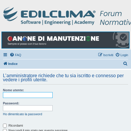
FAQ
Iscriviti
Login
C
Indice
e
L’amministratore richiede che tu sia iscritto e connesso per
r
vedere i profili utente.
c
Nome utente:
a
Password:
Ho dimenticato la password
Ricordami
Nascondi il mio stato per questa sessione