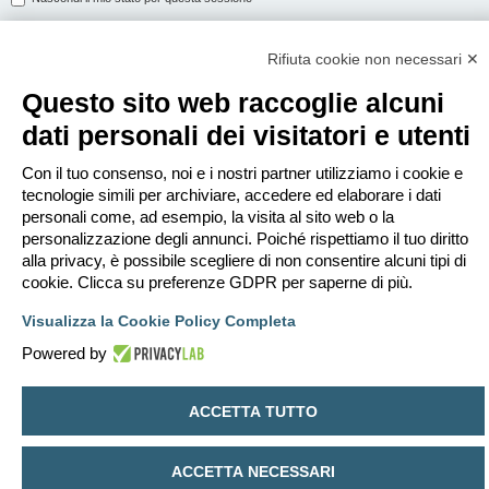
Rifiuta cookie non necessari ✕
ISCRIVITI
Questo sito web raccoglie alcuni
Per eseguire il login devi essere registrato. La registrazione richiede solo
dati personali dei visitatori e utenti
pochi secondi e garantisce l’accesso alle funzioni avanzate. L’amministratore
può anche dare permessi speciali agli utenti. Prima di eseguire il login
assicurati di aver letto i termini d’uso e le varie regole.
Con il tuo consenso, noi e i nostri partner utilizziamo i cookie e
tecnologie simili per archiviare, accedere ed elaborare i dati
Condizioni d’uso
|
Trattamento dei dati personali
personali come, ad esempio, la visita al sito web o la
personalizzazione degli annunci. Poiché rispettiamo il tuo diritto
Iscriviti
alla privacy, è possibile scegliere di non consentire alcuni tipi di
cookie. Clicca su preferenze GDPR per saperne di più.
Indice
Contattaci
Cancella cookie
Tutti gli orari sono
UTC+02:00
Visualizza la Cookie Policy Completa
Creato da
phpBB
® Forum Software © phpBB Limited
Powered by
Traduzione Italiana
phpBB-Italia.it
Privacy
|
Condizioni
ACCETTA TUTTO
ACCETTA NECESSARI