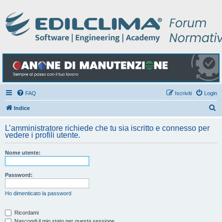
FAQ
Iscriviti
Login
C
Indice
e
L’amministratore richiede che tu sia iscritto e connesso per
r
vedere i profili utente.
c
Nome utente:
a
Password:
Ho dimenticato la password
Ricordami
Nascondi il mio stato per questa sessione